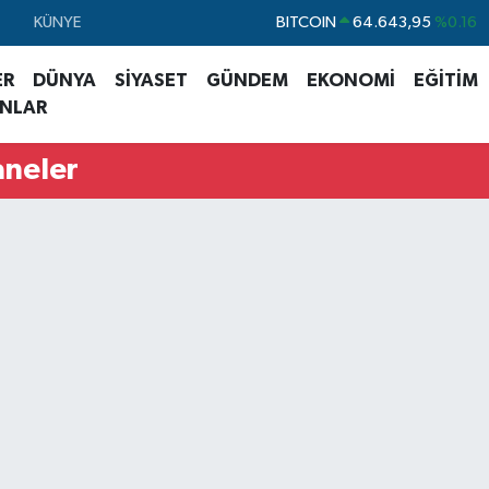
KÜNYE
DOLAR
47,6006
%0.06
EURO
55,0250
%0.02
ER
DÜNYA
SİYASET
GÜNDEM
EKONOMİ
EĞİTİM
STERLİN
64,2398
%0.2
ANLAR
GRAM ALTIN
6513.94
%0.32
aneler
BİST100
13.799
%70