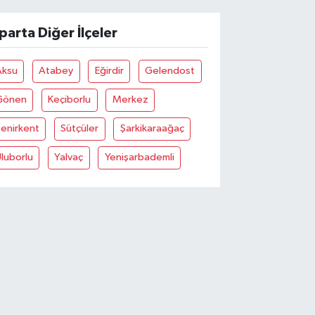
sparta Diğer İlçeler
Aksu
Atabey
Eğirdir
Gelendost
Gönen
Keçiborlu
Merkez
enirkent
Sütçüler
Şarkikaraağaç
luborlu
Yalvaç
Yenişarbademli