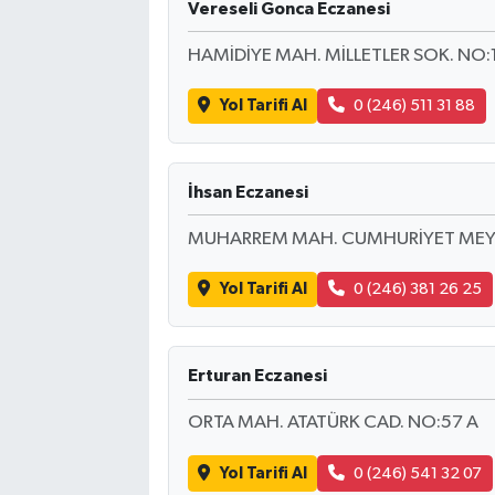
Vereseli Gonca Eczanesi
HAMİDİYE MAH. MİLLETLER SOK. NO:
Yol Tarifi Al
0 (246) 511 31 88
İhsan Eczanesi
MUHARREM MAH. CUMHURİYET MEYD
Yol Tarifi Al
0 (246) 381 26 25
Erturan Eczanesi
ORTA MAH. ATATÜRK CAD. NO:57 A
Yol Tarifi Al
0 (246) 541 32 07