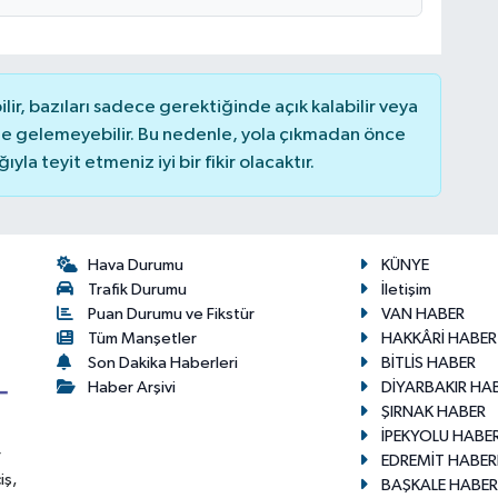
r, bazıları sadece gerektiğinde açık kalabilir veya
 gelemeyebilir. Bu nedenle, yola çıkmadan önce
la teyit etmeniz iyi bir fikir olacaktır.
Hava Durumu
KÜNYE
Trafik Durumu
İletişim
Puan Durumu ve Fikstür
VAN HABER
Tüm Manşetler
HAKKÂRİ HABER
Son Dakika Haberleri
BİTLİS HABER
Haber Arşivi
DİYARBAKIR HA
ŞIRNAK HABER
İPEKYOLU HABER
r
EDREMİT HABER
iş,
BAŞKALE HABER