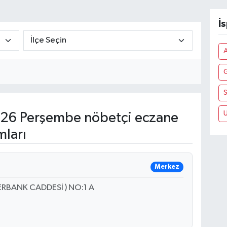
İ
S
U
26 Perşembe nöbetçi eczane
mları
Merkez
ERBANK CADDESİ ) NO:1 A