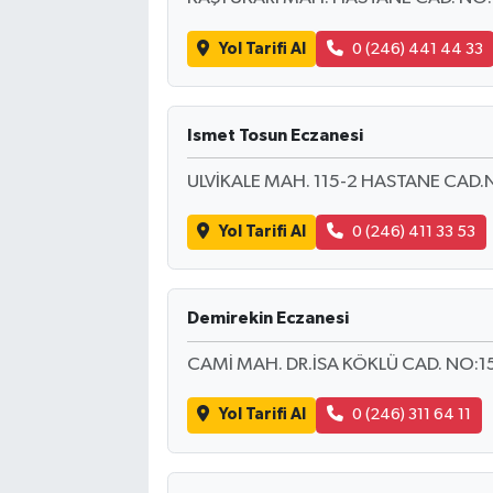
Yol Tarifi Al
0 (246) 441 44 33
Ismet Tosun Eczanesi
ULVİKALE MAH. 115-2 HASTANE CAD.N
Yol Tarifi Al
0 (246) 411 33 53
Demirekin Eczanesi
CAMİ MAH. DR.İSA KÖKLÜ CAD. NO:1
Yol Tarifi Al
0 (246) 311 64 11