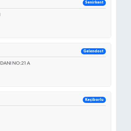
Senirkent
1
Gelendost
ANI NO:21 A
Keçiborlu