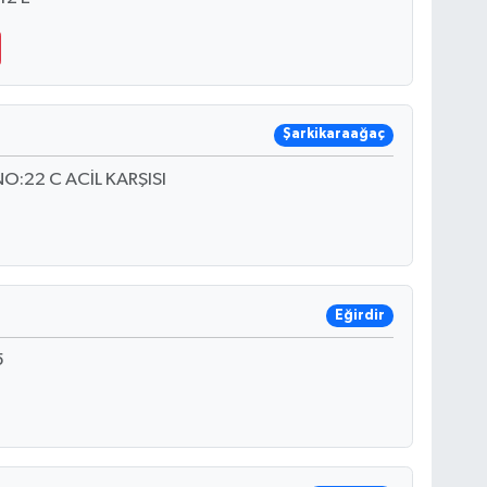
Şarkikaraağaç
O:22 C ACİL KARŞISI
Eğirdir
5