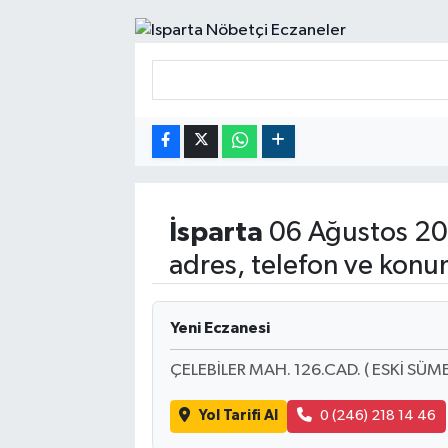
RESMİ İLANLAR
İsparta
06 Ağustos 20
adres, telefon ve konu
Yeni Eczanesi
ÇELEBİLER MAH. 126.CAD. ( ESKİ SÜM
Yol Tarifi Al
0 (246) 218 14 46