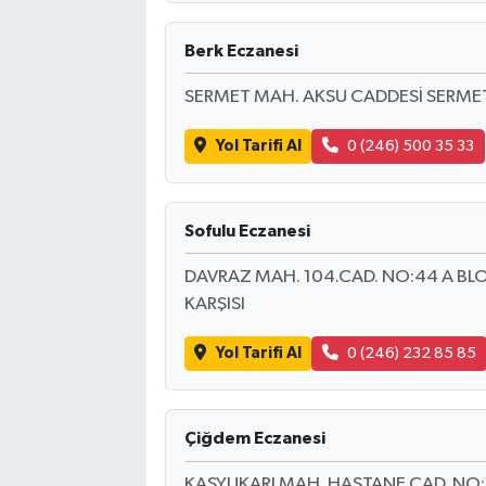
Berk Eczanesi
SERMET MAH. AKSU CADDESİ SERMET
Yol Tarifi Al
0 (246) 500 35 33
Sofulu Eczanesi
DAVRAZ MAH. 104.CAD. NO:44 A BL
KARŞISI
Yol Tarifi Al
0 (246) 232 85 85
Çiğdem Eczanesi
KAŞYUKARI MAH. HASTANE CAD. NO: