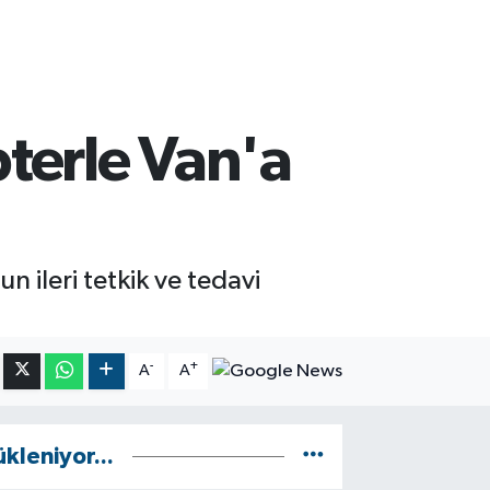
terle Van'a
 ileri tetkik ve tedavi
-
+
A
A
ükleniyor...