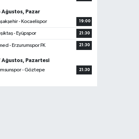
6 Ağustos, Pazar
şakşehir - Kocaelispor
19:00
şiktaş - Eyüpspor
21:30
ed - Erzurumspor FK
21:30
7 Ağustos, Pazartesi
msunspor - Göztepe
21:30