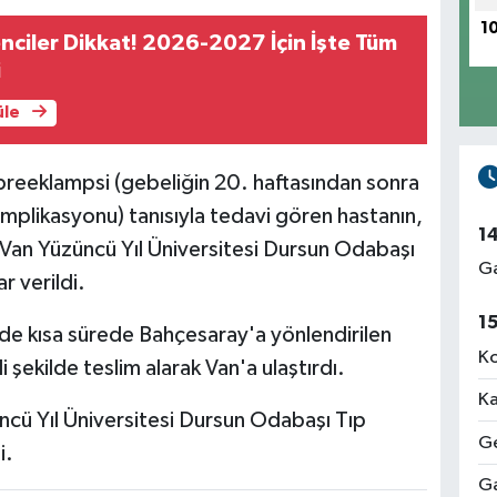
1
ciler Dikkat! 2026-2027 İçin İşte Tüm
i
üle
reeklampsi (gebeliğin 20. haftasından sonra
omplikasyonu) tanısıyla tedavi gören hastanın,
1
in Van Yüzüncü Yıl Üniversitesi Dursun Odabaşı
Ga
r verildi.
1
nde kısa sürede Bahçesaray'a yönlendirilen
Ko
 şekilde teslim alarak Van'a ulaştırdı.
Ka
ncü Yıl Üniversitesi Dursun Odabaşı Tıp
Ge
i.
Ga