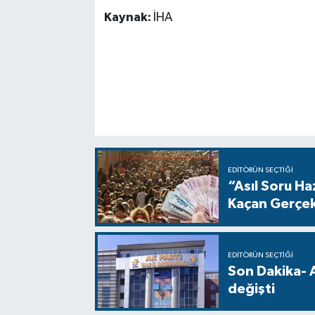
Kaynak:
İHA
EDITÖRÜN SEÇTIĞI
“Asıl Soru H
Kaçan Gerçe
EDITÖRÜN SEÇTIĞI
Son Dakika- 
değişti