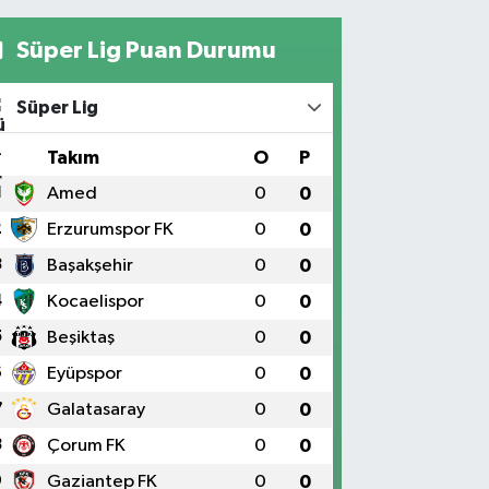
Süper Lig Puan Durumu
Süper Lig
#
Takım
O
P
1
Amed
0
0
2
Erzurumspor FK
0
0
3
Başakşehir
0
0
4
Kocaelispor
0
0
5
Beşiktaş
0
0
6
Eyüpspor
0
0
7
Galatasaray
0
0
8
Çorum FK
0
0
9
Gaziantep FK
0
0