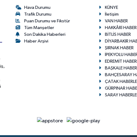
Hava Durumu
KÜNYE
Trafik Durumu
İletişim
Puan Durumu ve Fikstür
VAN HABER
Tüm Manşetler
HAKKÂRİ HABER
Son Dakika Haberleri
BİTLİS HABER
Haber Arşivi
DİYARBAKIR HA
ŞIRNAK HABER
İPEKYOLU HABER
r
EDREMİT HABER
iş,
BAŞKALE HABER
BAHÇESARAY H
n
ÇATAK HABERLE
i
GÜRPINAR HABE
SARAY HABERLE