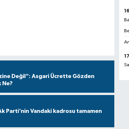
1
Ba
Be
Am
1
Sa
azine Değil”: Asgari Ücrette Gözden
k Ne?
Ak Parti’nin Vandaki kadrosu tamamen