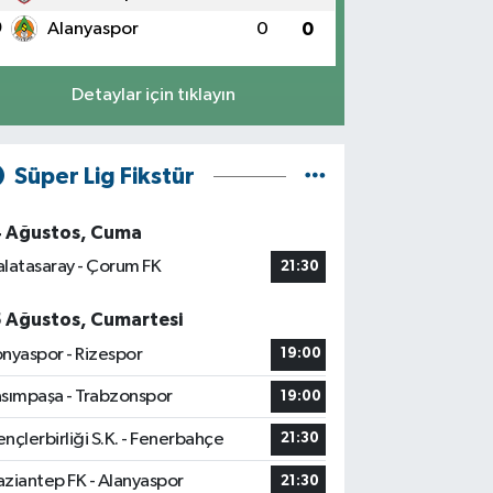
0
Alanyaspor
0
0
Detaylar için tıklayın
Süper Lig Fikstür
4 Ağustos, Cuma
latasaray - Çorum FK
21:30
5 Ağustos, Cumartesi
nyaspor - Rizespor
19:00
sımpaşa - Trabzonspor
19:00
nçlerbirliği S.K. - Fenerbahçe
21:30
ziantep FK - Alanyaspor
21:30