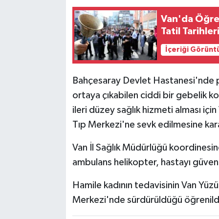
Van'da Öğren
Tatil Tarihler
İçeriği Görünt
Bahçesaray Devlet Hastanesi'nde p
ortaya çıkabilen ciddi bir gebelik k
ileri düzey sağlık hizmeti alması iç
Tıp Merkezi'ne sevk edilmesine kara
Van İl Sağlık Müdürlüğü koordinesi
ambulans helikopter, hastayı güvenli
Hamile kadının tedavisinin Van Yüzü
Merkezi'nde sürdürüldüğü öğrenild