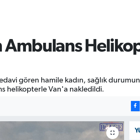
 Ambulans Helikop
edavi gören hamile kadın, sağlık durumunun
 helikopterle Van'a nakledildi.
Y