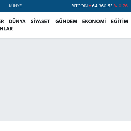
KÜNYE
DOLAR
47,7069
%0.17
EURO
55,0265
%0.01
ER
DÜNYA
SİYASET
GÜNDEM
EKONOMİ
EĞİTİM
STERLİN
64,1897
%0.02
ANLAR
GRAM ALTIN
6574.81
%1.44
BİST100
13.887
%64