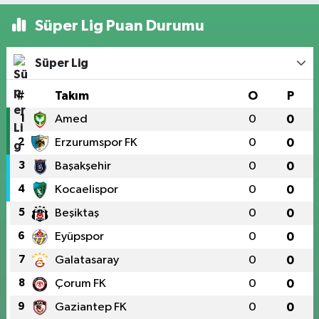
Süper Lig Puan Durumu
Süper Lig
#
Takım
O
P
1
Amed
0
0
2
Erzurumspor FK
0
0
3
Başakşehir
0
0
4
Kocaelispor
0
0
5
Beşiktaş
0
0
6
Eyüpspor
0
0
7
Galatasaray
0
0
8
Çorum FK
0
0
9
Gaziantep FK
0
0