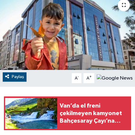
RESMİ İLANLAR
Paylaş
-
+
A
A
Van’da el freni
çekilmeyen kamyonet
Bahçesaray Çayı’na
uçtu