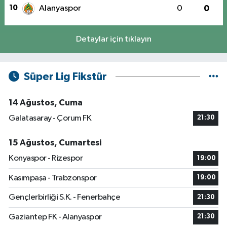
10
Alanyaspor
0
0
Detaylar için tıklayın
Süper Lig Fikstür
14 Ağustos, Cuma
Galatasaray - Çorum FK
21:30
15 Ağustos, Cumartesi
Konyaspor - Rizespor
19:00
Kasımpaşa - Trabzonspor
19:00
Gençlerbirliği S.K. - Fenerbahçe
21:30
Gaziantep FK - Alanyaspor
21:30