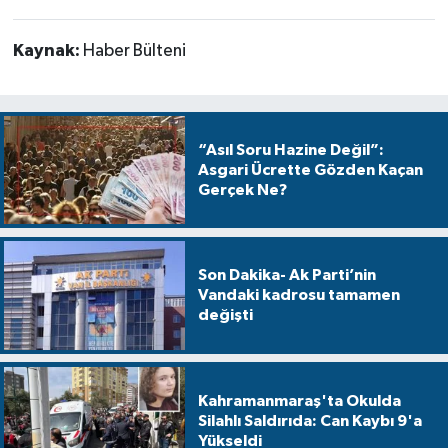
Kaynak:
Haber Bülteni
“Asıl Soru Hazine Değil”:
Asgari Ücrette Gözden Kaçan
Gerçek Ne?
Son Dakika- Ak Parti’nin
Vandaki kadrosu tamamen
değişti
Kahramanmaraş'ta Okulda
Silahlı Saldırıda: Can Kaybı 9'a
Yükseldi