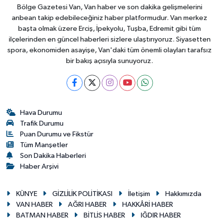
Bölge Gazetesi Van, Van haber ve son dakika gelişmelerini
anbean takip edebileceğiniz haber platformudur. Van merkez
başta olmak üzere Erciş, İpekyolu, Tuşba, Edremit gibi tüm
ilçelerinden en güncel haberleri sizlere ulaştırıyoruz. Siyasetten
spora, ekonomiden asayişe, Van'daki tüm önemli olayları tarafsız
bir bakış açısıyla sunuyoruz.
Hava Durumu
Trafik Durumu
Puan Durumu ve Fikstür
Tüm Manşetler
Son Dakika Haberleri
Haber Arşivi
KÜNYE
GİZLİLİK POLİTİKASI
İletişim
Hakkımızda
VAN HABER
AĞRI HABER
HAKKÂRİ HABER
BATMAN HABER
BİTLİS HABER
IĞDIR HABER