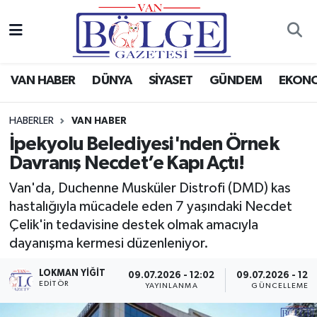
Van Haber
Hava Durumu
VAN HABER
DÜNYA
SİYASET
GÜNDEM
EKON
Siyaset
Trafik Durumu
HABERLER
VAN HABER
Gündem
Puan Durumu ve Fikstür
İpekyolu Belediyesi'nden Örnek
Davranış Necdet’e Kapı Açtı!
Spor
Tüm Manşetler
Van'da, Duchenne Musküler Distrofi (DMD) kas
Ekonomi
Son Dakika Haberleri
hastalığıyla mücadele eden 7 yaşındaki Necdet
Çelik'in tedavisine destek olmak amacıyla
Eğitim
Haber Arşivi
dayanışma kermesi düzenleniyor.
Sağlık
LOKMAN YIĞIT
09.07.2026 - 12:02
09.07.2026 - 12:
EDİTÖR
YAYINLANMA
GÜNCELLEME
Dünya