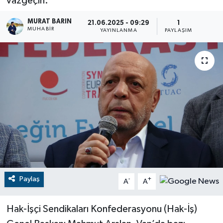
vazgeçin.
RESMİ İLANLAR
MURAT BARIN
21.06.2025 - 09:29
1
MUHABİR
YAYINLANMA
PAYLAŞIM
Paylaş
-
+
A
A
Hak-İşçi Sendikaları Konfederasyonu (Hak-İş)