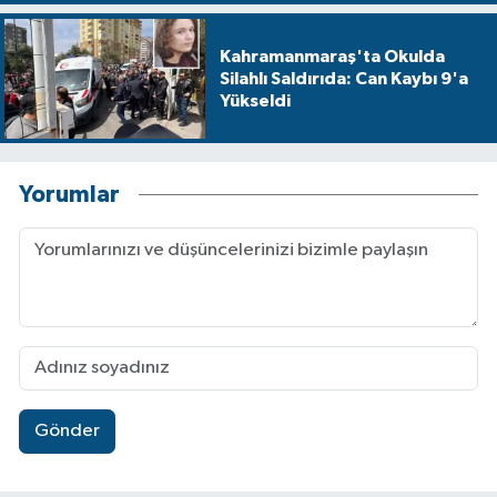
Kahramanmaraş'ta Okulda
Silahlı Saldırıda: Can Kaybı 9'a
Yükseldi
Yorumlar
Gönder