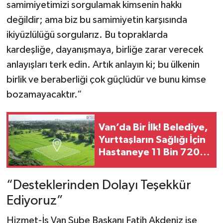
samimiyetimizi sorgulamak kimsenin hakkı
değildir; ama biz bu samimiyetin karşısında
ikiyüzlülüğü sorgularız. Bu topraklarda
kardeşliğe, dayanışmaya, birliğe zarar verecek
anlayışları terk edin. Artık anlayın ki; bu ülkenin
birlik ve beraberliği çok güçlüdür ve bunu kimse
bozamayacaktır.”
Van’da Bir İlk! Belediye,
Yurttaşların Sağlığı İçin
Hastaneye 11 Bin 720
Metrekare Arsa Hibe
Etti
“Desteklerinden Dolayı Teşekkür
Ediyoruz”
Hizmet-İş Van Şube Başkanı Fatih Akdeniz ise