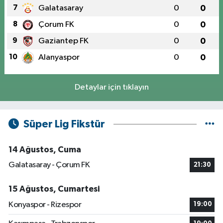
7
Galatasaray
0
0
8
Çorum FK
0
0
9
Gaziantep FK
0
0
10
Alanyaspor
0
0
Detaylar için tıklayın
Süper Lig Fikstür
14 Ağustos, Cuma
Galatasaray - Çorum FK
21:30
15 Ağustos, Cumartesi
Konyaspor - Rizespor
19:00