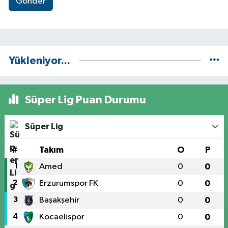
Gönder
Yükleniyor...
Süper Lig Puan Durumu
Süper Lig
#
Takım
O
P
1
Amed
0
0
2
Erzurumspor FK
0
0
3
Başakşehir
0
0
4
Kocaelispor
0
0