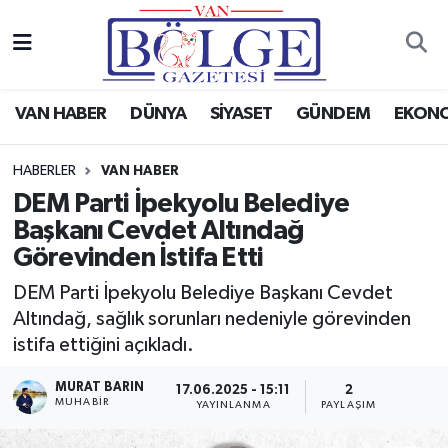
Van Haber
Hava Durumu
VAN HABER
DÜNYA
SİYASET
GÜNDEM
EKON
Siyaset
Trafik Durumu
HABERLER
VAN HABER
Gündem
Puan Durumu ve Fikstür
DEM Parti İpekyolu Belediye
Başkanı Cevdet Altındağ
Spor
Tüm Manşetler
Görevinden İstifa Etti
Ekonomi
Son Dakika Haberleri
DEM Parti İpekyolu Belediye Başkanı Cevdet
Altındağ, sağlık sorunları nedeniyle görevinden
Eğitim
Haber Arşivi
istifa ettiğini açıkladı.
Sağlık
MURAT BARIN
17.06.2025 - 15:11
2
MUHABİR
YAYINLANMA
PAYLAŞIM
Dünya