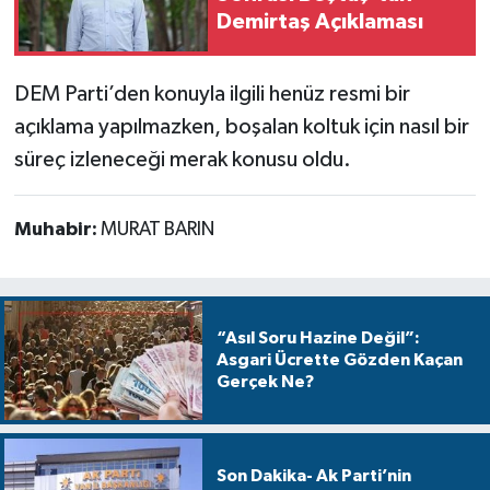
Demirtaş Açıklaması
DEM Parti’den konuyla ilgili henüz resmi bir
açıklama yapılmazken, boşalan koltuk için nasıl bir
süreç izleneceği merak konusu oldu.
Muhabir:
MURAT BARIN
“Asıl Soru Hazine Değil”:
Asgari Ücrette Gözden Kaçan
Gerçek Ne?
Son Dakika- Ak Parti’nin