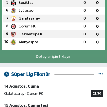
5
Beşiktaş
0
0
6
Eyüpspor
0
0
7
Galatasaray
0
0
8
Çorum FK
0
0
9
Gaziantep FK
0
0
10
Alanyaspor
0
0
Detaylar için tıklayın
Süper Lig Fikstür
14 Ağustos, Cuma
Galatasaray - Çorum FK
21:30
15 Ağustos, Cumartesi