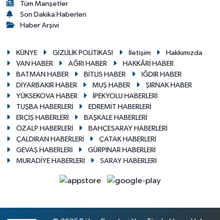
Tüm Manşetler
Son Dakika Haberleri
Haber Arşivi
KÜNYE
GİZLİLİK POLİTİKASI
İletişim
Hakkımızda
VAN HABER
AĞRI HABER
HAKKÂRİ HABER
BATMAN HABER
BİTLİS HABER
IĞDIR HABER
DİYARBAKIR HABER
MUŞ HABER
ŞIRNAK HABER
YÜKSEKOVA HABER
İPEKYOLU HABERLERİ
TUŞBA HABERLERİ
EDREMİT HABERLERİ
ERÇİŞ HABERLERİ
BAŞKALE HABERLERİ
ÖZALP HABERLERİ
BAHÇESARAY HABERLERİ
ÇALDIRAN HABERLERİ
ÇATAK HABERLERİ
GEVAŞ HABERLERİ
GÜRPINAR HABERLERİ
MURADİYE HABERLERİ
SARAY HABERLERİ