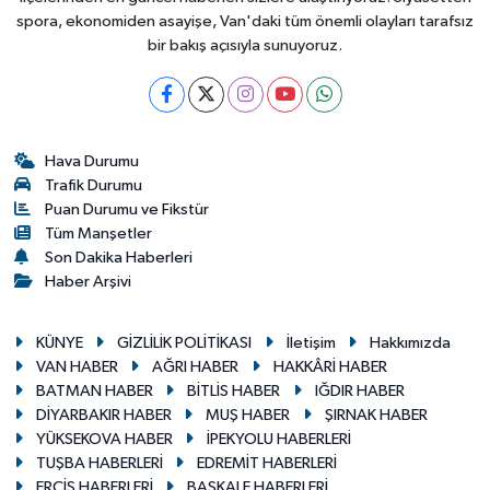
spora, ekonomiden asayişe, Van'daki tüm önemli olayları tarafsız
bir bakış açısıyla sunuyoruz.
Hava Durumu
Trafik Durumu
Puan Durumu ve Fikstür
Tüm Manşetler
Son Dakika Haberleri
Haber Arşivi
KÜNYE
GİZLİLİK POLİTİKASI
İletişim
Hakkımızda
VAN HABER
AĞRI HABER
HAKKÂRİ HABER
BATMAN HABER
BİTLİS HABER
IĞDIR HABER
DİYARBAKIR HABER
MUŞ HABER
ŞIRNAK HABER
YÜKSEKOVA HABER
İPEKYOLU HABERLERİ
TUŞBA HABERLERİ
EDREMİT HABERLERİ
ERÇİŞ HABERLERİ
BAŞKALE HABERLERİ