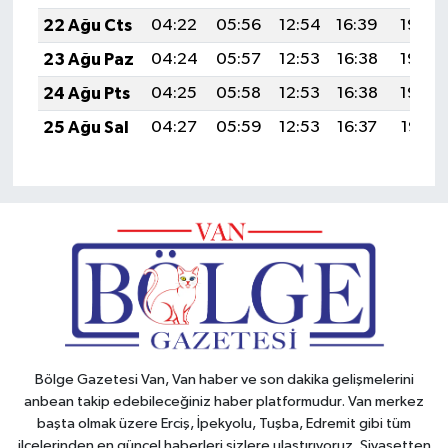
22 Ağu Cts
04:22
05:56
12:54
16:39
19:42
23 Ağu Paz
04:24
05:57
12:53
16:38
19:40
24 Ağu Pts
04:25
05:58
12:53
16:38
19:39
25 Ağu Sal
04:27
05:59
12:53
16:37
19:37
Bölge Gazetesi Van, Van haber ve son dakika gelişmelerini
anbean takip edebileceğiniz haber platformudur. Van merkez
başta olmak üzere Erciş, İpekyolu, Tuşba, Edremit gibi tüm
ilçelerinden en güncel haberleri sizlere ulaştırıyoruz. Siyasetten