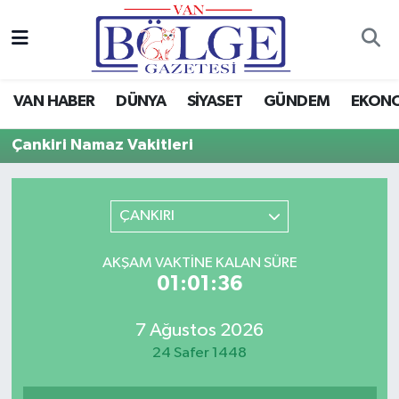
Van Haber
Hava Durumu
VAN HABER
DÜNYA
SİYASET
GÜNDEM
EKON
Siyaset
Trafik Durumu
Çankiri Namaz Vakitleri
Gündem
Puan Durumu ve Fikstür
Spor
Tüm Manşetler
ÇANKIRI
Ekonomi
Son Dakika Haberleri
AKŞAM VAKTINE KALAN SÜRE
01:01:36
Eğitim
Haber Arşivi
7 Ağustos 2026
Sağlık
24 Safer 1448
Dünya