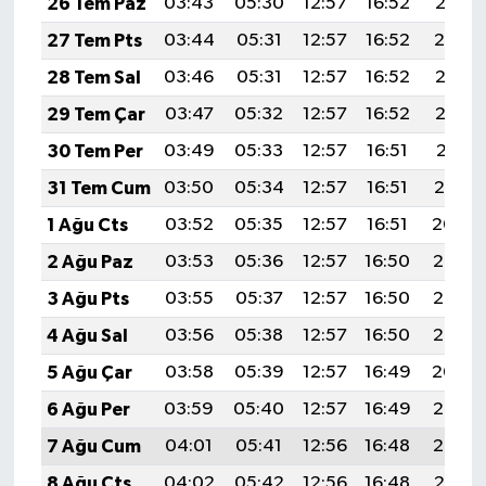
26 Tem Paz
03:43
05:30
12:57
16:52
20:15
27 Tem Pts
03:44
05:31
12:57
16:52
20:14
28 Tem Sal
03:46
05:31
12:57
16:52
20:13
29 Tem Çar
03:47
05:32
12:57
16:52
20:12
30 Tem Per
03:49
05:33
12:57
16:51
20:11
31 Tem Cum
03:50
05:34
12:57
16:51
20:10
1 Ağu Cts
03:52
05:35
12:57
16:51
20:09
2 Ağu Paz
03:53
05:36
12:57
16:50
20:08
3 Ağu Pts
03:55
05:37
12:57
16:50
20:07
4 Ağu Sal
03:56
05:38
12:57
16:50
20:05
5 Ağu Çar
03:58
05:39
12:57
16:49
20:04
6 Ağu Per
03:59
05:40
12:57
16:49
20:03
7 Ağu Cum
04:01
05:41
12:56
16:48
20:02
8 Ağu Cts
04:02
05:42
12:56
16:48
20:01