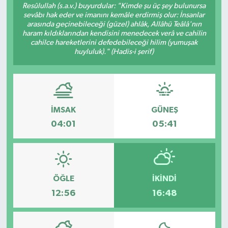
Resûlullah (s.a.v.) buyurdular: "Kimde şu üç şey bulunursa
sevâbı hak eder ve imanını kemâle erdirmiş olur: İnsanlar
RESMİ İLANLAR
arasında geçinebileceği (güzel) ahlâk, Allâhü Teâlâ'nın
haram kıldıklarından kendisini menedecek verâ ve cahilin
cahilce hareketlerini defedebileceği hilim (yumuşak
huyluluk)." (Hadis-i şerif)
İMSAK
GÜNEŞ
04:01
05:41
ÖĞLE
İKINDI
12:56
16:48