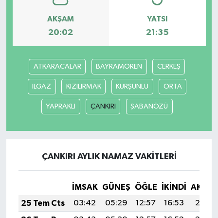
AKŞAM
YATSI
20:02
21:35
ATKARACALAR
BAYRAMÖREN
CERKEŞ
ILGAZ
KIZILIRMAK
KURŞUNLU
ORTA
YAPRAKLI
ÇANKIRI
ŞABANÖZÜ
ÇANKIRI AYLIK NAMAZ VAKITLERI
İMSAK
GÜNEŞ
ÖĞLE
İKINDI
AKŞA
25 Tem Cts
03:42
05:29
12:57
16:53
20:15