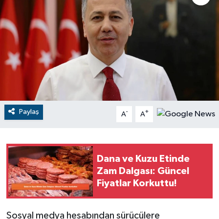
RESMİ İLANLAR
Paylaş
-
+
A
A
Dana ve Kuzu Etinde
Zam Dalgası: Güncel
Fiyatlar Korkuttu!
Sosyal medya hesabından sürücülere