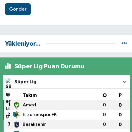
Gönder
Yükleniyor...
Süper Lig Puan Durumu
Süper Lig
#
Takım
O
P
1
Amed
0
0
2
Erzurumspor FK
0
0
3
Başakşehir
0
0