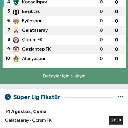
4
Kocaelispor
0
0
5
Beşiktaş
0
0
6
Eyüpspor
0
0
7
Galatasaray
0
0
8
Çorum FK
0
0
9
Gaziantep FK
0
0
10
Alanyaspor
0
0
Detaylar için tıklayın
Süper Lig Fikstür
14 Ağustos, Cuma
Galatasaray - Çorum FK
21:30