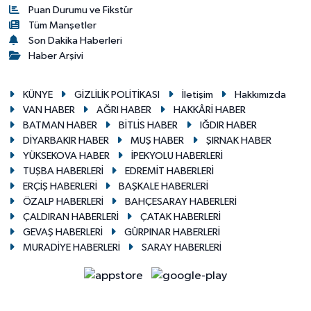
Puan Durumu ve Fikstür
Tüm Manşetler
Son Dakika Haberleri
Haber Arşivi
KÜNYE
GİZLİLİK POLİTİKASI
İletişim
Hakkımızda
VAN HABER
AĞRI HABER
HAKKÂRİ HABER
BATMAN HABER
BİTLİS HABER
IĞDIR HABER
DİYARBAKIR HABER
MUŞ HABER
ŞIRNAK HABER
YÜKSEKOVA HABER
İPEKYOLU HABERLERİ
TUŞBA HABERLERİ
EDREMİT HABERLERİ
ERÇİŞ HABERLERİ
BAŞKALE HABERLERİ
ÖZALP HABERLERİ
BAHÇESARAY HABERLERİ
ÇALDIRAN HABERLERİ
ÇATAK HABERLERİ
GEVAŞ HABERLERİ
GÜRPINAR HABERLERİ
MURADİYE HABERLERİ
SARAY HABERLERİ