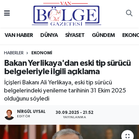
Van Haber
Hava Durumu
VAN HABER
DÜNYA
SİYASET
GÜNDEM
EKON
Siyaset
Trafik Durumu
HABERLER
EKONOMİ
Gündem
Puan Durumu ve Fikstür
Bakan Yerlikaya'dan eski tip sürücü
belgeleriyle ilgili açıklama
Spor
Tüm Manşetler
İçişleri Bakanı Ali Yerlikaya, eski tip sürücü
Ekonomi
Son Dakika Haberleri
belgelerindeki yenileme tarihinin 31 Ekim 2025
olduğunu söyledi
Eğitim
Haber Arşivi
NIRGÜL UYSAL
30.09.2025 - 21:52
EDİTÖR
YAYINLANMA
Sağlık
Dünya