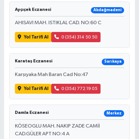
Ayçıçek Eczanesi
Akdağmadeni
AHISAVI MAH. ISTIKLAL CAD. NO:60 C
Yol Tarifi Al
0 (354) 314 50 50
Karataş Eczanesi
Sarıkaya
Karşıyaka Mah Baran Cad No:47
Yol Tarifi Al
0 (354) 772 19 05
Damla Eczanesi
Merkez
KÖSEOGLU MAH. NAKIP ZADE CAMİİ
CAD.GÜLER APT NO:4 A