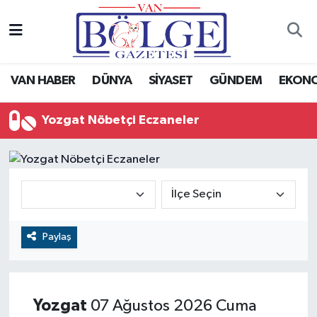
Van Haber
Hava Durumu
VAN HABER
DÜNYA
SİYASET
GÜNDEM
EKON
Siyaset
Trafik Durumu
Yozgat Nöbetçi Eczaneler
Gündem
Puan Durumu ve Fikstür
Spor
Tüm Manşetler
Ekonomi
Son Dakika Haberleri
Eğitim
Haber Arşivi
Paylaş
Sağlık
Yozgat
07 Ağustos 2026 Cuma
Dünya