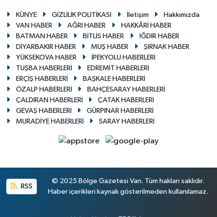
KÜNYE
GİZLİLİK POLİTİKASI
İletişim
Hakkımızda
VAN HABER
AĞRI HABER
HAKKÂRİ HABER
BATMAN HABER
BİTLİS HABER
IĞDIR HABER
DİYARBAKIR HABER
MUŞ HABER
ŞIRNAK HABER
YÜKSEKOVA HABER
İPEKYOLU HABERLERİ
TUŞBA HABERLERİ
EDREMİT HABERLERİ
ERÇİŞ HABERLERİ
BAŞKALE HABERLERİ
ÖZALP HABERLERİ
BAHÇESARAY HABERLERİ
ÇALDIRAN HABERLERİ
ÇATAK HABERLERİ
GEVAŞ HABERLERİ
GÜRPINAR HABERLERİ
MURADİYE HABERLERİ
SARAY HABERLERİ
© 2025 Bölge Gazetesi Van. Tüm hakları saklıdır.
RSS
Haber içerikleri kaynak gösterilmeden kullanılamaz.