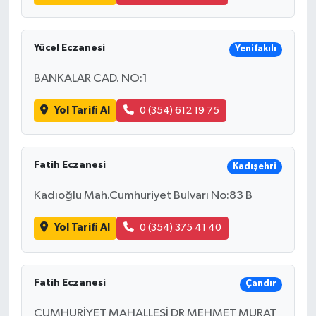
Yücel Eczanesi
Yenifakılı
BANKALAR CAD. NO:1
Yol Tarifi Al
0 (354) 612 19 75
Fatih Eczanesi
Kadışehri
Kadıoğlu Mah.Cumhuriyet Bulvarı No:83 B
Yol Tarifi Al
0 (354) 375 41 40
Fatih Eczanesi
Çandır
CUMHURİYET MAHALLESİ DR MEHMET MURAT