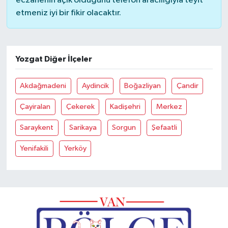
eczanenin açık olduğunu telefon aracılığıyla teyit
etmeniz iyi bir fikir olacaktır.
Yozgat Diğer İlçeler
Akdağmadeni
Aydincik
Boğazliyan
Çandir
Çayiralan
Çekerek
Kadişehri
Merkez
Saraykent
Sarikaya
Sorgun
Şefaatli
Yenifakili
Yerköy