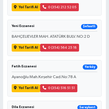
Yol Tarifi Al
0 (354) 212 52 05
Yeni Eczanesi
Şefaatli
BAHÇELIEVLER MAH. ATATÜRK BULV. NO:2 D
Yol Tarifi Al
0 (354) 564 25 18
Fatih Eczanesi
Yerköy
Ayanoğlu Mah.Kırşehir Cad.No:78 A
Yol Tarifi Al
0 (354) 516 51 51
Dila Eczanesi
Saraykent