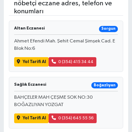
nöbetçi eczane adres, telefon ve
konumları
RESMİ İLANLAR
Altan Eczanesi
Sorgun
Ahmet Efendi Mah. Şehit Cemal Şimşek Cad. E
Blok No:6
Yol Tarifi Al
0 (354) 415 34 44
Sağlık Eczanesi
Boğazlıyan
BAHÇELER MAH ÇEŞME SOK NO:30
BOĞAZLIYAN YOZGAT
Yol Tarifi Al
0 (354) 645 55 56