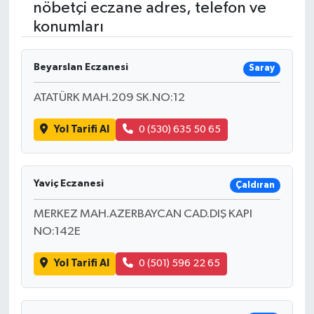
nöbetçi eczane adres, telefon ve
konumları
RESMİ İLANLAR
Beyarslan Eczanesi
Saray
ATATÜRK MAH.209 SK.NO:12
Yol Tarifi Al
0 (530) 635 50 65
Yaviç Eczanesi
Çaldıran
MERKEZ MAH.AZERBAYCAN CAD.DIŞ KAPI
NO:142E
Yol Tarifi Al
0 (501) 596 22 65