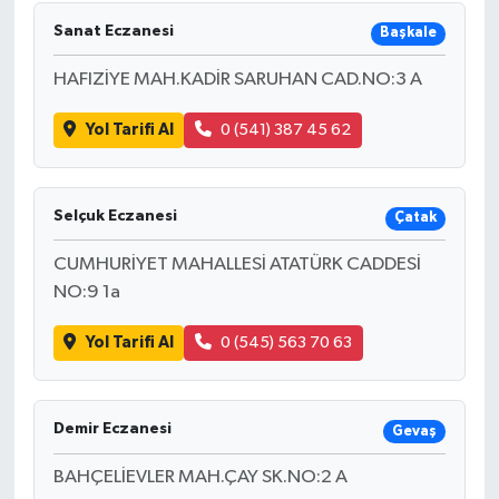
Sanat Eczanesi
Başkale
HAFIZİYE MAH.KADİR SARUHAN CAD.NO:3 A
Yol Tarifi Al
0 (541) 387 45 62
Selçuk Eczanesi
Çatak
CUMHURİYET MAHALLESİ ATATÜRK CADDESİ
NO:9 1a
Yol Tarifi Al
0 (545) 563 70 63
Demir Eczanesi
Gevaş
BAHÇELİEVLER MAH.ÇAY SK.NO:2 A