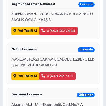
Yağmur Karaman Eczanesi
Edremit
SÜPHAN MAH. 12000 SOKAK NO:14 A 8 NOLU
SAĞLIK OCAĞI KARŞISI
Yol Tarifi Al
0 (552) 862 74 84
Nefes Eczanesi
İpekyolu
MAREŞAL FEVZİ ÇAKMAK CADDESİ EZBERCİLER
İŞ MERKEZİ B BLOK NO:4B
Yol Tarifi Al
0 (432) 215 73 71
Gürpınar Eczanesi
Gürpınar
Akpınar Mah. Milli Egemenlik Cad.No:7 A