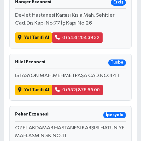
Hançer Eczanesi
Erciş
Devlet Hastanesi Karşısı Kışla Mah. Şehitler
Cad.Dış Kapı No:77 İç Kapı No:26
Yol Tarifi Al
0 (543) 204 39 32
Hilal Eczanesi
Tuşba
İSTASYON MAH.MEHMETPAŞA CAD.NO:44 1
Yol Tarifi Al
0 (552) 876 65 00
Peker Eczanesi
İpekyolu
ÖZEL AKDAMAR HASTANESİ KARŞISI HATUNİYE
MAH.ASMİN SK.NO:11