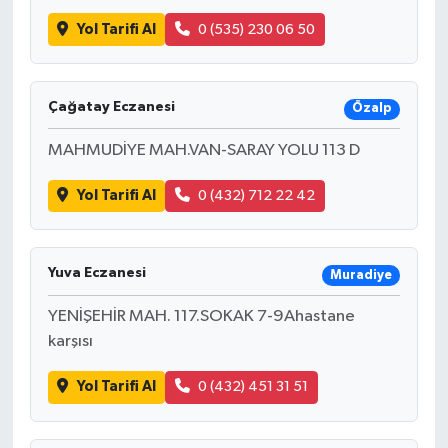
Yol Tarifi Al
0 (535) 230 06 50
Çağatay Eczanesi
Özalp
MAHMUDİYE MAH.VAN-SARAY YOLU 113 D
Yol Tarifi Al
0 (432) 712 22 42
Yuva Eczanesi
Muradiye
YENİŞEHİR MAH. 117.SOKAK 7-9Ahastane
karşısı
Yol Tarifi Al
0 (432) 451 31 51