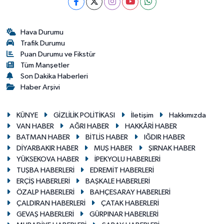
Hava Durumu
Trafik Durumu
Puan Durumu ve Fikstür
Tüm Manşetler
Son Dakika Haberleri
Haber Arşivi
KÜNYE
GİZLİLİK POLİTİKASI
İletişim
Hakkımızda
VAN HABER
AĞRI HABER
HAKKÂRİ HABER
BATMAN HABER
BİTLİS HABER
IĞDIR HABER
DİYARBAKIR HABER
MUŞ HABER
ŞIRNAK HABER
YÜKSEKOVA HABER
İPEKYOLU HABERLERİ
TUŞBA HABERLERİ
EDREMİT HABERLERİ
ERÇİŞ HABERLERİ
BAŞKALE HABERLERİ
ÖZALP HABERLERİ
BAHÇESARAY HABERLERİ
ÇALDIRAN HABERLERİ
ÇATAK HABERLERİ
GEVAŞ HABERLERİ
GÜRPINAR HABERLERİ