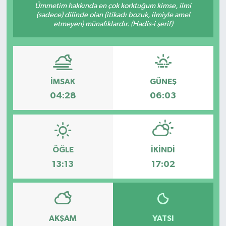
Ümmetim hakkında en çok korktuğum kimse, ilmi
(sadece) dilinde olan (itikadı bozuk, ilmiyle amel
RESMİ İLANLAR
etmeyen) münafıklardır. (Hadis-i şerif)
İMSAK
GÜNEŞ
04:28
06:03
ÖĞLE
İKINDI
13:13
17:02
AKŞAM
YATSI