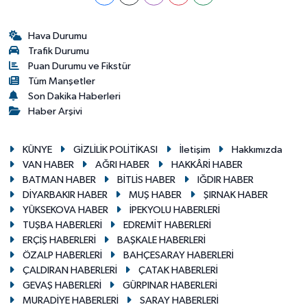
Hava Durumu
Trafik Durumu
Puan Durumu ve Fikstür
Tüm Manşetler
Son Dakika Haberleri
Haber Arşivi
KÜNYE
GİZLİLİK POLİTİKASI
İletişim
Hakkımızda
VAN HABER
AĞRI HABER
HAKKÂRİ HABER
BATMAN HABER
BİTLİS HABER
IĞDIR HABER
DİYARBAKIR HABER
MUŞ HABER
ŞIRNAK HABER
YÜKSEKOVA HABER
İPEKYOLU HABERLERİ
TUŞBA HABERLERİ
EDREMİT HABERLERİ
ERÇİŞ HABERLERİ
BAŞKALE HABERLERİ
ÖZALP HABERLERİ
BAHÇESARAY HABERLERİ
ÇALDIRAN HABERLERİ
ÇATAK HABERLERİ
GEVAŞ HABERLERİ
GÜRPINAR HABERLERİ
MURADİYE HABERLERİ
SARAY HABERLERİ