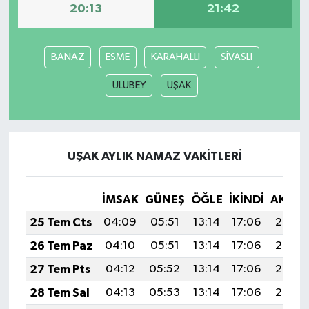
20:13
21:42
BANAZ
ESME
KARAHALLI
SİVASLI
ULUBEY
UŞAK
UŞAK AYLIK NAMAZ VAKITLERI
İMSAK
GÜNEŞ
ÖĞLE
İKINDI
AKŞA
25 Tem Cts
04:09
05:51
13:14
17:06
20:27
26 Tem Paz
04:10
05:51
13:14
17:06
20:26
27 Tem Pts
04:12
05:52
13:14
17:06
20:26
28 Tem Sal
04:13
05:53
13:14
17:06
20:25