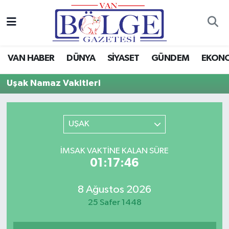
Van Haber
Hava Durumu
VAN HABER
DÜNYA
SİYASET
GÜNDEM
EKON
Siyaset
Trafik Durumu
Uşak Namaz Vakitleri
Gündem
Puan Durumu ve Fikstür
Spor
Tüm Manşetler
UŞAK
Ekonomi
Son Dakika Haberleri
İMSAK VAKTINE KALAN SÜRE
01:17:46
Eğitim
Haber Arşivi
8 Ağustos 2026
Sağlık
25 Safer 1448
Dünya