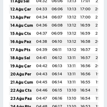
11 Ağu Sal
04:32
06:06
13:13
17:01
20:10
12 Ağu Çar
04:33
06:06
13:13
17:00
20:09
13 Ağu Per
04:34
06:07
13:12
17:00
20:07
14 Ağu Cum
04:36
06:08
13:12
16:59
20:06
15 Ağu Cts
04:37
06:09
13:12
16:59
20:05
16 Ağu Paz
04:38
06:10
13:12
16:58
20:04
17 Ağu Pts
04:39
06:11
13:12
16:57
20:02
18 Ağu Sal
04:41
06:12
13:11
16:57
20:01
19 Ağu Çar
04:42
06:13
13:11
16:56
20:00
20 Ağu Per
04:43
06:14
13:11
16:56
19:58
21 Ağu Cum
04:45
06:14
13:11
16:55
19:57
22 Ağu Cts
04:46
06:15
13:10
16:54
19:56
23 Ağu Paz
04:47
06:16
13:10
16:54
19:54
24 Ağu Pts
04:48
06:17
13:10
16:53
19:53