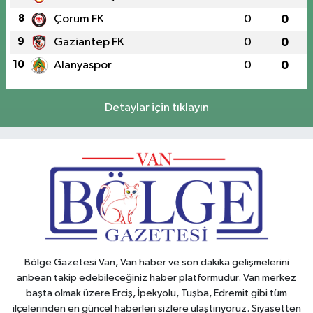
8
Çorum FK
0
0
9
Gaziantep FK
0
0
10
Alanyaspor
0
0
Detaylar için tıklayın
Bölge Gazetesi Van, Van haber ve son dakika gelişmelerini
anbean takip edebileceğiniz haber platformudur. Van merkez
başta olmak üzere Erciş, İpekyolu, Tuşba, Edremit gibi tüm
ilçelerinden en güncel haberleri sizlere ulaştırıyoruz. Siyasetten