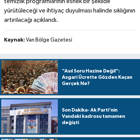
temizlik programlarının esnek bir şekilde
yürütüleceği ve ihtiyaç duyulması halinde sıklığının
artırılacağı açıklandı.
Kaynak:
Van Bölge Gazetesi
“Asıl Soru Hazine Değil”:
Asgari Ücrette Gözden Kaçan
Gerçek Ne?
Son Dakika- Ak Parti’nin
Vandaki kadrosu tamamen
değişti