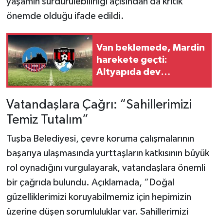
yaşamın sürdürülebilirliği açısından da kritik
önemde olduğu ifade edildi.
Van beklemede, Mardin
harekete geçti:
Altyapıda dev
operasyon
Vatandaşlara Çağrı: “Sahillerimizi
Temiz Tutalım”
Tuşba Belediyesi, çevre koruma çalışmalarının
başarıya ulaşmasında yurttaşların katkısının büyük
rol oynadığını vurgulayarak, vatandaşlara önemli
bir çağrıda bulundu. Açıklamada, “Doğal
güzelliklerimizi koruyabilmemiz için hepimizin
üzerine düşen sorumluluklar var. Sahillerimizi