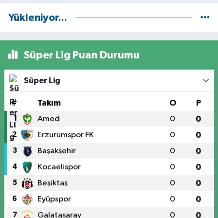
Yükleniyor...
Süper Lig Puan Durumu
Süper Lig
#
Takım
O
P
1
Amed
0
0
2
Erzurumspor FK
0
0
3
Başakşehir
0
0
4
Kocaelispor
0
0
5
Beşiktaş
0
0
6
Eyüpspor
0
0
7
Galatasaray
0
0