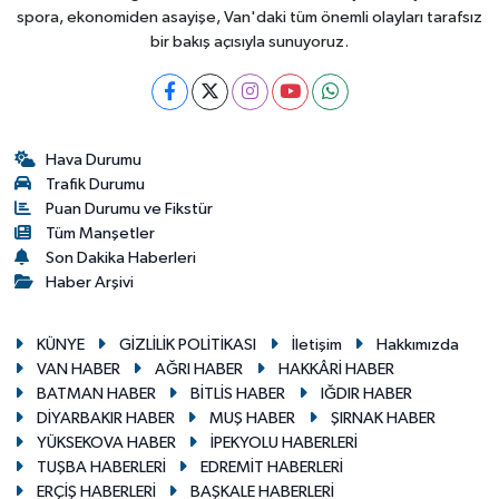
spora, ekonomiden asayişe, Van'daki tüm önemli olayları tarafsız
bir bakış açısıyla sunuyoruz.
Hava Durumu
Trafik Durumu
Puan Durumu ve Fikstür
Tüm Manşetler
Son Dakika Haberleri
Haber Arşivi
KÜNYE
GİZLİLİK POLİTİKASI
İletişim
Hakkımızda
VAN HABER
AĞRI HABER
HAKKÂRİ HABER
BATMAN HABER
BİTLİS HABER
IĞDIR HABER
DİYARBAKIR HABER
MUŞ HABER
ŞIRNAK HABER
YÜKSEKOVA HABER
İPEKYOLU HABERLERİ
TUŞBA HABERLERİ
EDREMİT HABERLERİ
ERÇİŞ HABERLERİ
BAŞKALE HABERLERİ