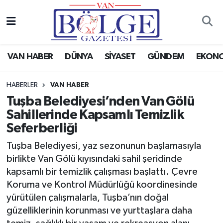
Van Haber
Hava Durumu
VAN HABER
DÜNYA
SİYASET
GÜNDEM
EKON
Siyaset
Trafik Durumu
HABERLER
VAN HABER
Gündem
Puan Durumu ve Fikstür
Tuşba Belediyesi’nden Van Gölü
Sahillerinde Kapsamlı Temizlik
Spor
Tüm Manşetler
Seferberliği
Ekonomi
Son Dakika Haberleri
Tuşba Belediyesi, yaz sezonunun başlamasıyla
birlikte Van Gölü kıyısındaki sahil şeridinde
Eğitim
Haber Arşivi
kapsamlı bir temizlik çalışması başlattı. Çevre
Koruma ve Kontrol Müdürlüğü koordinesinde
Sağlık
yürütülen çalışmalarla, Tuşba’nın doğal
güzelliklerinin korunması ve yurttaşlara daha
Dünya