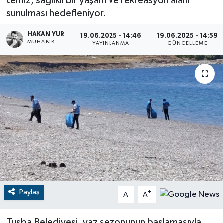
temiz, sağlıklı bir yaşam ve rekreasyon alanı
sunulması hedefleniyor.
RESMİ İLANLAR
HAKAN YUR
19.06.2025 - 14:46
19.06.2025 - 14:59
MUHABİR
YAYINLANMA
GÜNCELLEME
Paylaş
-
+
A
A
Tuşba Belediyesi, yaz sezonunun başlamasıyla