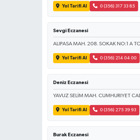
Yol Tarifi Al
0 (356) 317 33 85
Sevgi Eczanesi
ALIPASA MAH. 208. SOKAK NO:1 A T
Yol Tarifi Al
0 (356) 214 04 00
Deniz Eczanesi
YAVUZ SELİM MAH. CUMHURIYET CAD
Yol Tarifi Al
0 (356) 275 39 93
Burak Eczanesi