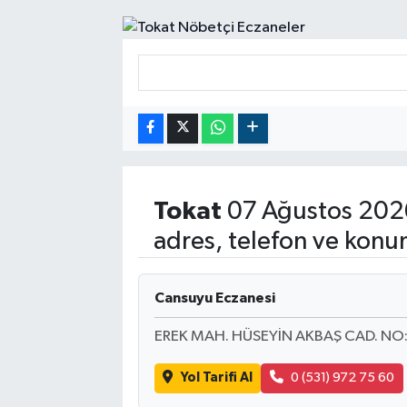
RESMİ İLANLAR
Tokat
07 Ağustos 202
adres, telefon ve konu
Cansuyu Eczanesi
EREK MAH. HÜSEYİN AKBAŞ CAD. NO
Yol Tarifi Al
0 (531) 972 75 60