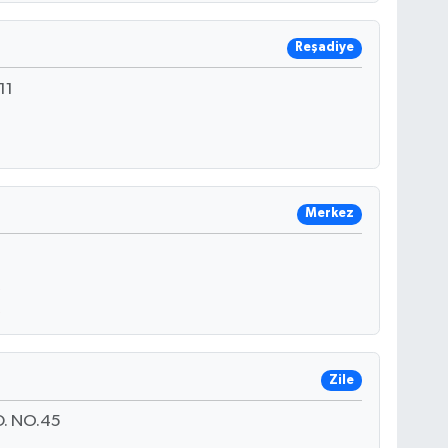
Reşadiye
11
Merkez
Zile
. NO.45