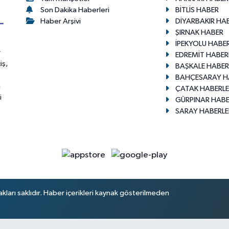
Son Dakika Haberleri
BİTLİS HABER
Haber Arşivi
DİYARBAKIR HA
ŞIRNAK HABER
İPEKYOLU HABER
r
EDREMİT HABER
iş,
BAŞKALE HABER
BAHÇESARAY H
n
ÇATAK HABERLE
i
GÜRPINAR HABE
SARAY HABERLE
arı saklıdır. Haber içerikleri kaynak gösterilmeden