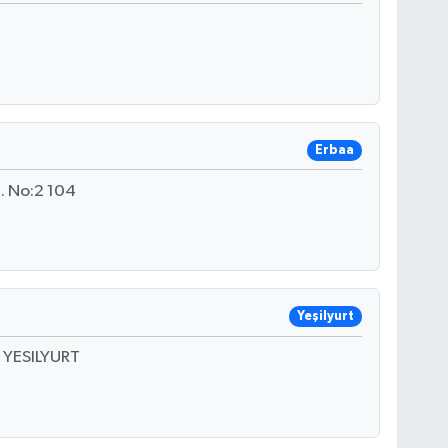
Erbaa
. No:2 104
Yeşilyurt
 YESILYURT