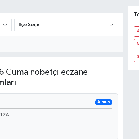
T
S
6 Cuma nöbetçi eczane
mları
Almus
:17A