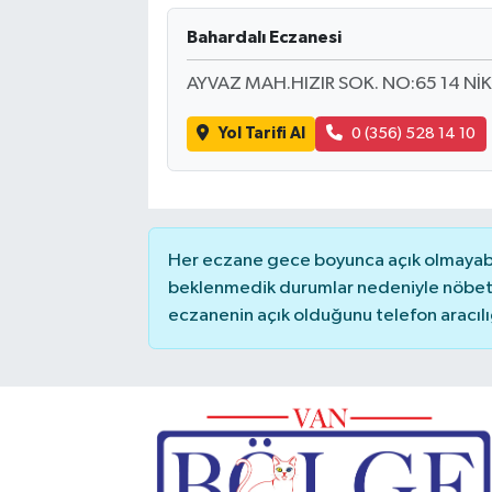
Bahardalı Eczanesi
AYVAZ MAH.HIZIR SOK. NO:65 14 Nİ
Yol Tarifi Al
0 (356) 528 14 10
Her eczane gece boyunca açık olmayabili
beklenmedik durumlar nedeniyle nöbete
eczanenin açık olduğunu telefon aracılığıy