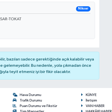
Niksar
KSAR-TOKAT
r, bazıları sadece gerektiğinde açık kalabilir veya
 gelemeyebilir. Bu nedenle, yola çıkmadan önce
la teyit etmeniz iyi bir fikir olacaktır.
Hava Durumu
KÜNYE
Trafik Durumu
İletişim
Puan Durumu ve Fikstür
VAN HABER
Tüm Manşetler
HAKKÂRİ HABER