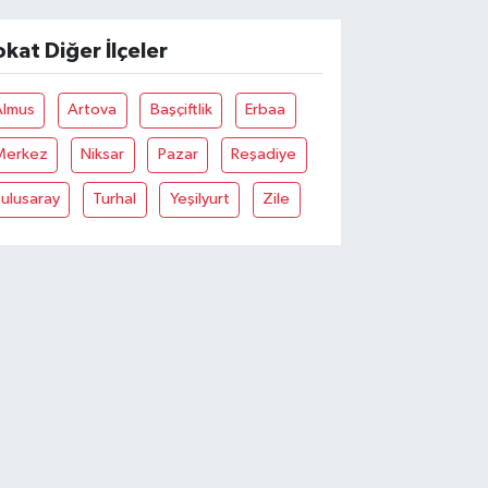
okat Diğer İlçeler
Almus
Artova
Başçiftlik
Erbaa
Merkez
Niksar
Pazar
Reşadiye
ulusaray
Turhal
Yeşilyurt
Zile