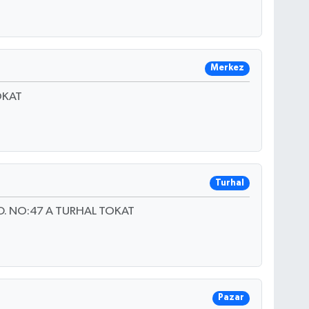
Merkez
OKAT
Turhal
. NO:47 A TURHAL TOKAT
Pazar