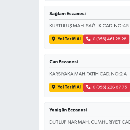
Sağlam Eczanesi
KURTULUŞ MAH. SAĞLIK CAD. NO:45 
Yol Tarifi Al
0 (356) 461 28 28
Can Eczanesi
KARSIYAKA MAH.FATIH CAD. NO:2 A
Yol Tarifi Al
0 (356) 228 67 75
Yenigün Eczanesi
DUTLUPINAR MAH. CUMHURIYET CAD