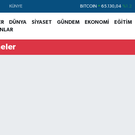
KÜNYE
DOLAR
47,7106
%0.17
EURO
55,1652
%0.27
ER
DÜNYA
SİYASET
GÜNDEM
EKONOMİ
EĞİTİM
ANLAR
STERLİN
64,4046
%0.35
GRAM ALTIN
6618.49
%2.12
eler
BİST100
13.773
%-19