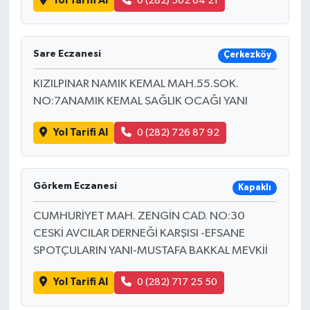
Yol Tarifi Al
0 (282) 502 64 21
Sare Eczanesi
Çerkezköy
KIZILPINAR NAMIK KEMAL MAH.55.SOK.
NO:7ANAMIK KEMAL SAĞLIK OCAĞI YANI
Yol Tarifi Al
0 (282) 726 87 92
Görkem Eczanesi
Kapaklı
CUMHURİYET MAH. ZENGİN CAD. NO:30
CESKİ AVCILAR DERNEĞİ KARŞISI -EFSANE
SPOTÇULARIN YANI-MUSTAFA BAKKAL MEVKİİ
Yol Tarifi Al
0 (282) 717 25 50