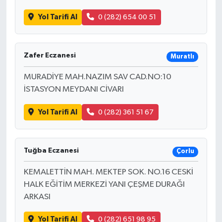
Yol Tarifi Al
0 (282) 654 00 51
Zafer Eczanesi
Muratlı
MURADİYE MAH.NAZIM SAV CAD.NO:10
İSTASYON MEYDANI CİVARI
Yol Tarifi Al
0 (282) 361 51 67
Tuğba Eczanesi
Çorlu
KEMALETTİN MAH. MEKTEP SOK. NO.16 CESKİ
HALK EĞİTİM MERKEZİ YANI ÇEŞME DURAĞI
ARKASI
Yol Tarifi Al
0 (282) 651 98 95