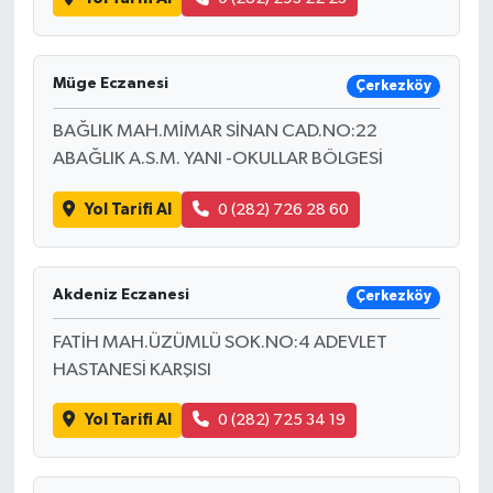
Müge Eczanesi
Çerkezköy
BAĞLIK MAH.MİMAR SİNAN CAD.NO:22
ABAĞLIK A.S.M. YANI -OKULLAR BÖLGESİ
Yol Tarifi Al
0 (282) 726 28 60
Akdeniz Eczanesi
Çerkezköy
FATİH MAH.ÜZÜMLÜ SOK.NO:4 ADEVLET
HASTANESİ KARŞISI
Yol Tarifi Al
0 (282) 725 34 19