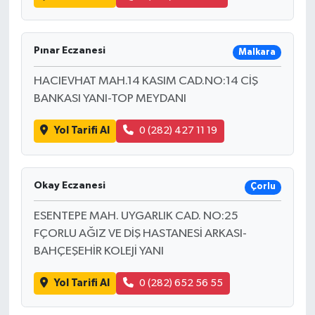
Pınar Eczanesi
Malkara
HACIEVHAT MAH.14 KASIM CAD.NO:14 CİŞ
BANKASI YANI-TOP MEYDANI
Yol Tarifi Al
0 (282) 427 11 19
Okay Eczanesi
Çorlu
ESENTEPE MAH. UYGARLIK CAD. NO:25
FÇORLU AĞIZ VE DİŞ HASTANESİ ARKASI-
BAHÇEŞEHİR KOLEJİ YANI
Yol Tarifi Al
0 (282) 652 56 55