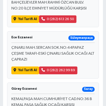
BAHÇELİEVLER MAH.RAHMİ ÖZCAN BULV.
NO:20 İLÇE EMNİYET MÜDÜRLÜĞÜ KARŞISI
Yol Tarifi Al
0 (282) 613 26 50
Ece Eczanesi
Süleymanpaşa
ÇINARLI MAH.SERCAN SOK.NO:44PAPAZ
ÇEŞME TARAFI-ESKİ ÇINARLI SAĞLIK OCAĞI ALT
ÇAPRAZI
Yol Tarifi Al
0 (282) 262 99 89
Güray Eczanesi
Saray
KEMALPAŞA MAH.CUMHURİYET CAD.NO:36 B
KEMAL PAŞA SAĞLIK OCAĞI KARŞISI