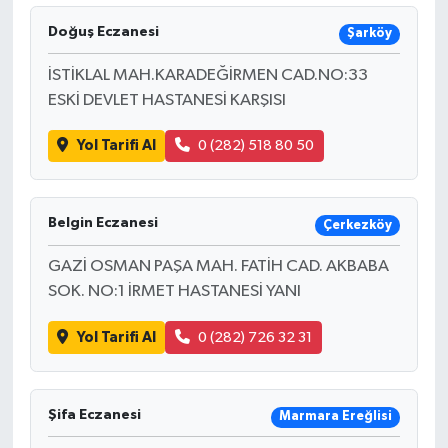
Doğuş Eczanesi
Şarköy
İSTİKLAL MAH.KARADEĞİRMEN CAD.NO:33
ESKİ DEVLET HASTANESİ KARŞISI
Yol Tarifi Al
0 (282) 518 80 50
Belgin Eczanesi
Çerkezköy
GAZİ OSMAN PAŞA MAH. FATİH CAD. AKBABA
SOK. NO:1 İRMET HASTANESİ YANI
Yol Tarifi Al
0 (282) 726 32 31
Şifa Eczanesi
Marmara Ereğlisi