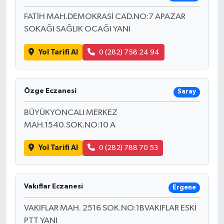
FATİH MAH.DEMOKRASİ CAD.NO:7 APAZAR
SOKAĞI SAĞLIK OCAĞI YANI
Yol Tarifi Al
0 (282) 758 24 94
Özge Eczanesi
Saray
BÜYÜKYONCALI MERKEZ
MAH.1540.SOK.NO:10 A
Yol Tarifi Al
0 (282) 788 70 53
Vakıflar Eczanesi
Ergene
VAKIFLAR MAH. 2516 SOK.NO:1BVAKIFLAR ESKİ
PTT YANI