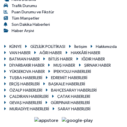
Trafik Durumu
Puan Durumu ve Fikstür
Tüm Manşetler
Son Dakika Haberleri
Haber Arşivi
KÜNYE
GİZLİLİK POLİTİKASI
İletişim
Hakkımızda
VAN HABER
AĞRI HABER
HAKKÂRİ HABER
BATMAN HABER
BİTLİS HABER
IĞDIR HABER
DİYARBAKIR HABER
MUŞ HABER
ŞIRNAK HABER
YÜKSEKOVA HABER
İPEKYOLU HABERLERİ
TUŞBA HABERLERİ
EDREMİT HABERLERİ
ERÇİŞ HABERLERİ
BAŞKALE HABERLERİ
ÖZALP HABERLERİ
BAHÇESARAY HABERLERİ
ÇALDIRAN HABERLERİ
ÇATAK HABERLERİ
GEVAŞ HABERLERİ
GÜRPINAR HABERLERİ
MURADİYE HABERLERİ
SARAY HABERLERİ