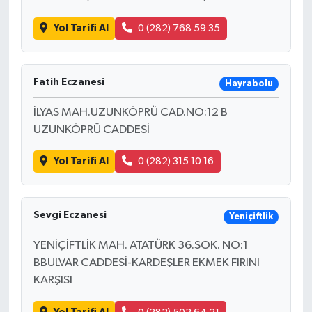
Yol Tarifi Al
0 (282) 768 59 35
Fatih Eczanesi
Hayrabolu
İLYAS MAH.UZUNKÖPRÜ CAD.NO:12 B
UZUNKÖPRÜ CADDESİ
Yol Tarifi Al
0 (282) 315 10 16
Sevgi Eczanesi
Yeniçiftlik
YENİÇİFTLİK MAH. ATATÜRK 36.SOK. NO:1
BBULVAR CADDESİ-KARDEŞLER EKMEK FIRINI
KARŞISI