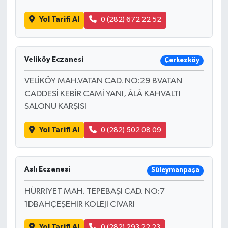
Yol Tarifi Al
0 (282) 672 22 52
Veliköy Eczanesi
Çerkezköy
VELİKÖY MAH.VATAN CAD. NO:29 BVATAN
CADDESİ KEBİR CAMİ YANI, ÂLÂ KAHVALTI
SALONU KARŞISI
Yol Tarifi Al
0 (282) 502 08 09
Aslı Eczanesi
Süleymanpaşa
HÜRRİYET MAH. TEPEBAŞI CAD. NO:7
1DBAHÇEŞEHİR KOLEJİ CİVARI
Yol Tarifi Al
0 (282) 293 22 23