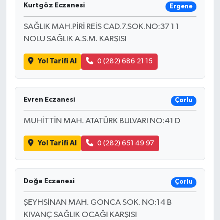
Kurtgöz Eczanesi
Ergene
SAĞLIK MAH.PİRİ REİS CAD.7.SOK.NO:37 1 1
NOLU SAĞLIK A.S.M. KARŞISI
Yol Tarifi Al
0 (282) 686 21 15
Evren Eczanesi
Çorlu
MUHİTTİN MAH. ATATÜRK BULVARI NO:41 D
Yol Tarifi Al
0 (282) 651 49 97
Doğa Eczanesi
Çorlu
ŞEYHSİNAN MAH. GONCA SOK. NO:14 B
KIVANÇ SAĞLIK OCAĞI KARŞISI