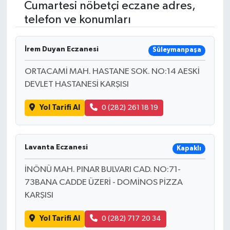
Cumartesi nöbetçi eczane adres,
telefon ve konumları
RESMİ İLANLAR
İrem Duyan Eczanesi
Süleymanpaşa
ORTACAMİ MAH. HASTANE SOK. NO:14 AESKİ
DEVLET HASTANESİ KARŞISI
Yol Tarifi Al
0 (282) 261 18 19
Lavanta Eczanesi
Kapaklı
İNÖNÜ MAH. PINAR BULVARI CAD. NO:71-
73BANA CADDE ÜZERİ - DOMİNOS PİZZA
KARŞISI
Yol Tarifi Al
0 (282) 717 20 34