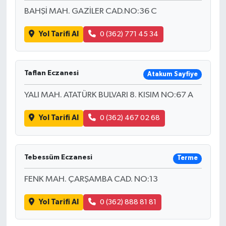
BAHŞİ MAH. GAZİLER CAD.NO:36 C
Yol Tarifi Al
0 (362) 771 45 34
Taflan Eczanesi
Atakum Sayfiye
YALI MAH. ATATÜRK BULVARI 8. KISIM NO:67 A
Yol Tarifi Al
0 (362) 467 02 68
Tebessüm Eczanesi
Terme
FENK MAH. ÇARŞAMBA CAD. NO:13
Yol Tarifi Al
0 (362) 888 81 81