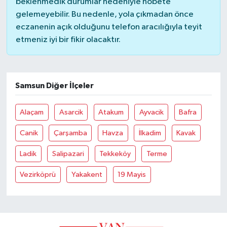
beklenmedik durumlar nedeniyle nöbete
gelemeyebilir. Bu nedenle, yola çıkmadan önce
eczanenin açık olduğunu telefon aracılığıyla teyit
etmeniz iyi bir fikir olacaktır.
Samsun Diğer İlçeler
Alaçam
Asarcik
Atakum
Ayvacik
Bafra
Canik
Çarşamba
Havza
İlkadim
Kavak
Ladik
Salipazari
Tekkeköy
Terme
Vezirköprü
Yakakent
19 Mayis