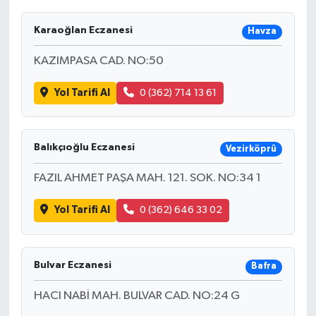
Karaoğlan Eczanesi
Havza
KAZIMPASA CAD. NO:50
Yol Tarifi Al
0 (362) 714 13 61
Balıkçıoğlu Eczanesi
Vezirköprü
FAZIL AHMET PAŞA MAH. 121. SOK. NO:34 1
Yol Tarifi Al
0 (362) 646 33 02
Bulvar Eczanesi
Bafra
HACI NABİ MAH. BULVAR CAD. NO:24 G