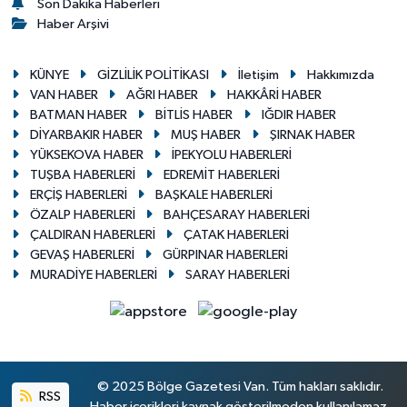
Son Dakika Haberleri
Haber Arşivi
KÜNYE
GİZLİLİK POLİTİKASI
İletişim
Hakkımızda
VAN HABER
AĞRI HABER
HAKKÂRİ HABER
BATMAN HABER
BİTLİS HABER
IĞDIR HABER
DİYARBAKIR HABER
MUŞ HABER
ŞIRNAK HABER
YÜKSEKOVA HABER
İPEKYOLU HABERLERİ
TUŞBA HABERLERİ
EDREMİT HABERLERİ
ERÇİŞ HABERLERİ
BAŞKALE HABERLERİ
ÖZALP HABERLERİ
BAHÇESARAY HABERLERİ
ÇALDIRAN HABERLERİ
ÇATAK HABERLERİ
GEVAŞ HABERLERİ
GÜRPINAR HABERLERİ
MURADİYE HABERLERİ
SARAY HABERLERİ
© 2025 Bölge Gazetesi Van. Tüm hakları saklıdır.
RSS
Haber içerikleri kaynak gösterilmeden kullanılamaz.