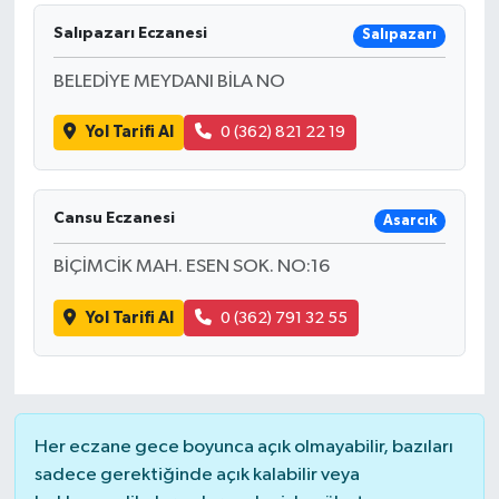
Salıpazarı Eczanesi
Salıpazarı
BELEDİYE MEYDANI BİLA NO
Yol Tarifi Al
0 (362) 821 22 19
Cansu Eczanesi
Asarcık
BİÇİMCİK MAH. ESEN SOK. NO:16
Yol Tarifi Al
0 (362) 791 32 55
Her eczane gece boyunca açık olmayabilir, bazıları
sadece gerektiğinde açık kalabilir veya