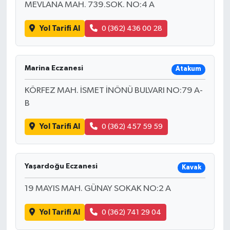
MEVLANA MAH. 739.SOK. NO:4 A
Yol Tarifi Al
0 (362) 436 00 28
Marina Eczanesi
Atakum
KÖRFEZ MAH. İSMET İNÖNÜ BULVARI NO:79 A-
B
Yol Tarifi Al
0 (362) 457 59 59
Yaşardoğu Eczanesi
Kavak
19 MAYIS MAH. GÜNAY SOKAK NO:2 A
Yol Tarifi Al
0 (362) 741 29 04