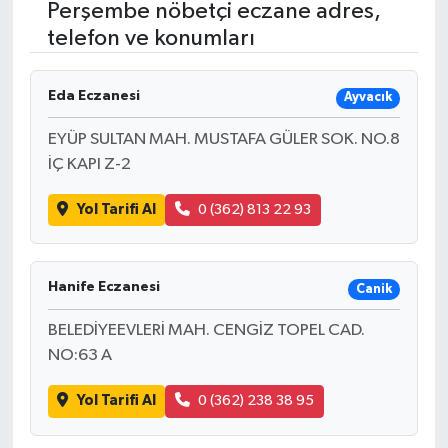
Perşembe nöbetçi eczane adres,
telefon ve konumları
RESMİ İLANLAR
Eda Eczanesi
Ayvacık
EYÜP SULTAN MAH. MUSTAFA GÜLER SOK. NO.8
İÇ KAPI Z-2
Yol Tarifi Al
0 (362) 813 22 93
Hanife Eczanesi
Canik
BELEDİYEEVLERİ MAH. CENGİZ TOPEL CAD.
NO:63 A
Yol Tarifi Al
0 (362) 238 38 95