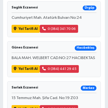
Saglık Eczanesi
Ürgüp
Cumhuriyet Mah. Atatürk Bulvarı No:24
Yol Tarifi Al
0 (384) 341 70 06
Günes Eczanesi
Hacıbektaş
BALA MAH. WELBERT CAD.NO:27 HACIBEKTAS
Yol Tarifi Al
0 (384) 441 29 45
Sarlak Eczanesi
Merkez
15 Temmuz Mah. Şifa Cad. No:19 Z03