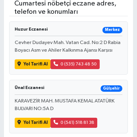
Cumartesi nöbetçi eczane adres,
telefon ve konumları
RESMİ İLANLAR
Huzur Eczanesi
Merkez
Cevher Dudayev Mah. Vatan Cad. No:2 D Rabia
Boyacı Asm ve Ahiler Kalkınma Ajansı Karşısı
Yol Tarifi Al
0 (535) 743 48 50
Ünal Eczanesi
Gülşehir
KARAVEZİR MAH. MUSTAFA KEMAL ATATÜRK
BULVARI NO:5A D
Yol Tarifi Al
0 (541) 518 81 38