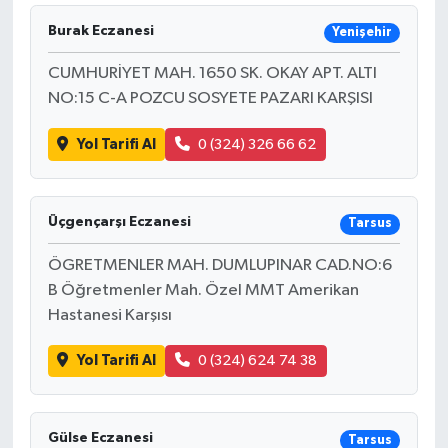
Burak Eczanesi
Yenişehir
CUMHURİYET MAH. 1650 SK. OKAY APT. ALTI
NO:15 C-A POZCU SOSYETE PAZARI KARŞISI
Yol Tarifi Al
0 (324) 326 66 62
Üçgençarşı Eczanesi
Tarsus
ÖGRETMENLER MAH. DUMLUPINAR CAD.NO:6
B Öğretmenler Mah. Özel MMT Amerikan
Hastanesi Karşısı
Yol Tarifi Al
0 (324) 624 74 38
Gülse Eczanesi
Tarsus