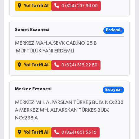
Yol Tarifi Al
0 (324) 237 99 00
Samet Eczanesi
Erdemli
MERKEZ MAH.A.SEVK CAD.NO:25 B
MÜFTÜLÜK YANI ERDEMLİ
Yol Tarifi Al
0 (324) 515 22 80
Merkez Eczanesi
Bozyazı
MERKEZ MH. ALPARSLAN TÜRKEŞ BULV. NO:238
A MERKEZ MH. ALPARSKAN TÜRKEŞ BULV.
NO:238 A
Yol Tarifi Al
0 (324) 851 55 15