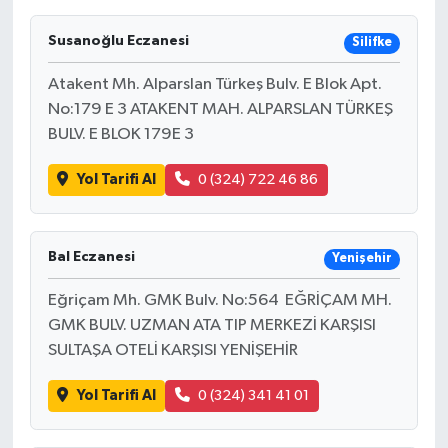
Susanoğlu Eczanesi
Silifke
Atakent Mh. Alparslan Türkeş Bulv. E Blok Apt.
No:179 E 3 ATAKENT MAH. ALPARSLAN TÜRKEŞ
BULV. E BLOK 179E 3
Yol Tarifi Al
0 (324) 722 46 86
Bal Eczanesi
Yenişehir
Eğriçam Mh. GMK Bulv. No:564 EĞRİÇAM MH.
GMK BULV. UZMAN ATA TIP MERKEZİ KARŞISI
SULTAŞA OTELİ KARŞISI YENİŞEHİR
Yol Tarifi Al
0 (324) 341 41 01