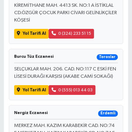
KİREMİTHANE MAH. 4413 SK. NO:1 A İSTİKLAL
CD.ÖZGÜR ÇOCUK PARKI CİVARI GELİNLİKÇİLER
KÖŞESİ
Yol Tarifi Al
0 (324) 233 51 15
Burcu Tüz Eczanesi
Toroslar
SELÇUKLAR MAH. 206. CAD. NO:117 C ESKİ FEN
LİSESİ DURAĞI KARŞISI (AKABE CAMİ SOKAĞI)
Yol Tarifi Al
0 (555) 013 44 03
Nergiz Eczanesi
Erdemli
MERKEZ MAH. KAZIM KARABEKİR CAD. NO:74