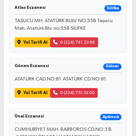
Atlas Eczanesi
Silifke
TAŞUCU MH. ATATÜRK BULV. NO:55B Taşucu
Mah. Atatürk Blv. no:55B SİLİFKE
Yol Tarifi Al
0 (324) 741 23 68
Gönen Eczanesi
Gülnar
ATATÜRK CAD.NO:81 ATATÜRK CD.NO:81
Yol Tarifi Al
0 (324) 751 33 00
Ünal Eczanesi
Aydıncık
CUMHURİYET MAH. BARBOROS CD.NO:3 B