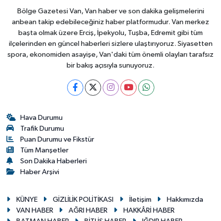
Bölge Gazetesi Van, Van haber ve son dakika gelişmelerini
anbean takip edebileceğiniz haber platformudur. Van merkez
başta olmak üzere Erciş, İpekyolu, Tuşba, Edremit gibi tüm
ilçelerinden en güncel haberleri sizlere ulaştırıyoruz. Siyasetten
spora, ekonomiden asayişe, Van'daki tüm önemli olayları tarafsız
bir bakış açısıyla sunuyoruz.
Hava Durumu
Trafik Durumu
Puan Durumu ve Fikstür
Tüm Manşetler
Son Dakika Haberleri
Haber Arşivi
KÜNYE
GİZLİLİK POLİTİKASI
İletişim
Hakkımızda
VAN HABER
AĞRI HABER
HAKKÂRİ HABER