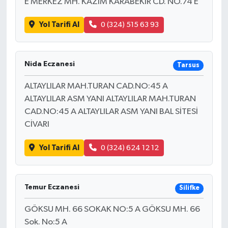
E MERKEZ MH. KAZIM KARABEKİR CD. NO.74 E
Yol Tarifi Al
0 (324) 515 63 93
Nida Eczanesi
Tarsus
ALTAYLILAR MAH.TURAN CAD.NO:45 A
ALTAYLILAR ASM YANI ALTAYLILAR MAH.TURAN
CAD.NO:45 A ALTAYLILAR ASM YANI BAL SİTESİ
CİVARI
Yol Tarifi Al
0 (324) 624 12 12
Temur Eczanesi
Silifke
GÖKSU MH. 66 SOKAK NO:5 A GÖKSU MH. 66
Sok. No:5 A