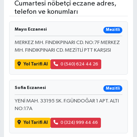
Cumartesi nöbetçi eczane adres,
telefon ve konumları
RESMİ İLANLAR
Mayıs Eczanesi
Mezitli
MERKEZ MH. FINDIKPINARI CD. NO:7F MERKEZ
MH. FINDIKPINARI CD. MEZİTLİ PTT KARŞISI
Yol Tarifi Al
0 (540) 624 44 26
Sofia Eczanesi
Mezitli
YENİ MAH. 33195 SK. F.GÜNDOĞAR 1 APT. ALTI
NO:17A
Yol Tarifi Al
0 (324) 999 44 46