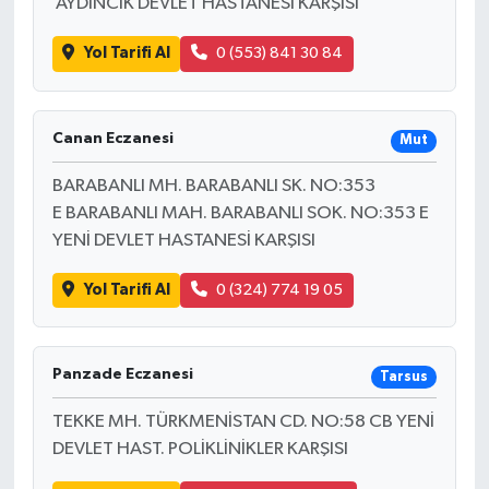
AYDINCIK DEVLET HASTANESİ KARŞISI
Yol Tarifi Al
0 (553) 841 30 84
Canan Eczanesi
Mut
BARABANLI MH. BARABANLI SK. NO:353
E BARABANLI MAH. BARABANLI SOK. NO:353 E
YENİ DEVLET HASTANESİ KARŞISI
Yol Tarifi Al
0 (324) 774 19 05
Panzade Eczanesi
Tarsus
TEKKE MH. TÜRKMENİSTAN CD. NO:58 CB YENİ
DEVLET HAST. POLİKLİNİKLER KARŞISI