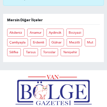
Mersin Diğer İlçeler
Akdeniz
Anamur
Aydincik
Bozyazi
Çamliyayla
Erdemli
Gülnar
Mezitli
Mut
Silifke
Tarsus
Toroslar
Yenişehir