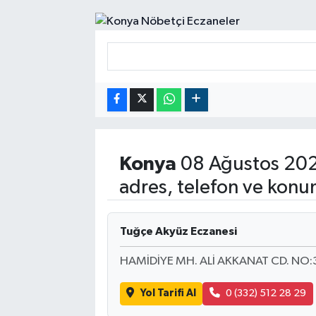
RESMİ İLANLAR
Konya
08 Ağustos 202
adres, telefon ve konu
Tuğçe Akyüz Eczanesi
HAMİDİYE MH. ALİ AKKANAT CD. NO
Yol Tarifi Al
0 (332) 512 28 29