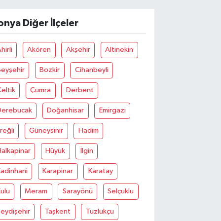
onya Diğer İlçeler
hirli
Akören
Akşehir
Altinekin
Beyşehir
Bozkir
Cihanbeyli
eltik
Çumra
Derbent
Derebucak
Doğanhisar
Emirgazi
reğli
Güneysinir
Hadim
alkapinar
Hüyük
İlgin
adinhani
Karapinar
Karatay
ulu
Meram
Sarayönü
Selçuklu
eydişehir
Taşkent
Tuzlukçu