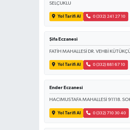
SELÇUKLU
Yol Tarifi Al
0 (332) 241 27 10
Şifa Eczanesi
FATİH MAHALLESİ DR. VEHBİ KÜTÜKÇ
Yol Tarifi Al
0 (332) 881 67 10
Ender Eczanesi
HACIMUSTAFA MAHALLESİ 91118. SO
Yol Tarifi Al
0 (332) 710 30 40