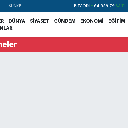
KÜNYE
DOLAR
47,7436
%0.18
EURO
55,2510
%0.32
ER
DÜNYA
SİYASET
GÜNDEM
EKONOMİ
EĞİTİM
ANLAR
STERLİN
64,4811
%0.38
GRAM ALTIN
6660.55
%0.03
neler
BİST100
13.779
%-14