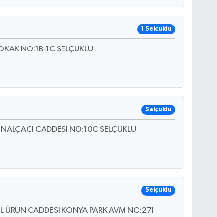
1 Selçuklu
OKAK NO:1B-1C SELÇUKLU
Selçuklu
 NALÇACI CADDESİ NO:10C SELÇUKLU
Selçuklu
İL ÜRÜN CADDESİ KONYA PARK AVM NO:27I