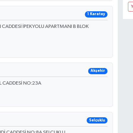
Y
1 Karatay
N CADDESİ İPEKYOLU APARTMANI B BLOK
Akşehir
 CADDESİ NO:23A
Selçuklu
NDİ CADDESİ NO:8A SELÇUKLU