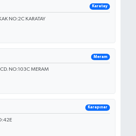
Karatay
KAK NO:2C KARATAY
Meram
 CD. NO:103C MERAM
Karapınar
O:42E