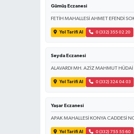
Gümüş Eczanesi
FETİH MAHALLESİ AHMET EFENDİ SO
Yol Tarifi Al
0 (332) 355 02 20
Seyda Eczanesi
ALAVARDI MH. AZİZ MAHMUT HÜDAİ
Yol Tarifi Al
0 (332) 324 04 03
Yaşar Eczanesi
APAK MAHALLESİ KONYA CADDESİ N
Yol Tarifi Al
0 (332) 755 55 60