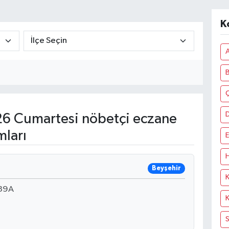
K
A
Ç
6 Cumartesi nöbetçi eczane
mları
E
H
Beyşehir
K
:39A
K
S