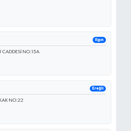
Ilgın
Ü CADDESİ NO:15A
Ereğli
KAK NO:22