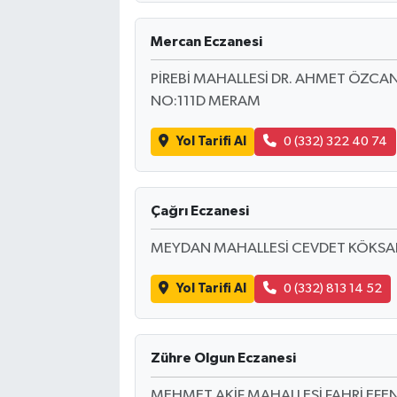
Mercan Eczanesi
PİREBİ MAHALLESİ DR. AHMET ÖZCA
NO:111D MERAM
Yol Tarifi Al
0 (332) 322 40 74
Çağrı Eczanesi
MEYDAN MAHALLESİ CEVDET KÖKSAL
Yol Tarifi Al
0 (332) 813 14 52
Zühre Olgun Eczanesi
MEHMET AKİF MAHALLESİ FAHRİ EFE