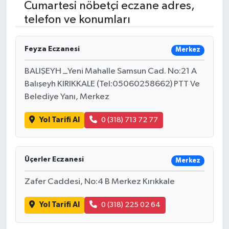
Cumartesi nöbetçi eczane adres,
telefon ve konumları
RESMİ İLANLAR
Feyza Eczanesi
Merkez
BALIŞEYH _Yeni Mahalle Samsun Cad. No:21 A
Balışeyh KIRIKKALE (Tel:05060258662) PTT Ve
Belediye Yanı, Merkez
Yol Tarifi Al
0 (318) 713 72 77
Üçerler Eczanesi
Merkez
Zafer Caddesi, No:4 B Merkez Kırıkkale
Yol Tarifi Al
0 (318) 225 02 64