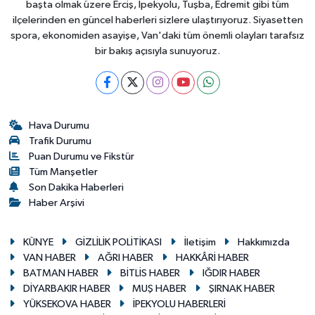
başta olmak üzere Erciş, İpekyolu, Tuşba, Edremit gibi tüm
ilçelerinden en güncel haberleri sizlere ulaştırıyoruz. Siyasetten
spora, ekonomiden asayişe, Van'daki tüm önemli olayları tarafsız
bir bakış açısıyla sunuyoruz.
Hava Durumu
Trafik Durumu
Puan Durumu ve Fikstür
Tüm Manşetler
Son Dakika Haberleri
Haber Arşivi
KÜNYE
GİZLİLİK POLİTİKASI
İletişim
Hakkımızda
VAN HABER
AĞRI HABER
HAKKÂRİ HABER
BATMAN HABER
BİTLİS HABER
IĞDIR HABER
DİYARBAKIR HABER
MUŞ HABER
ŞIRNAK HABER
YÜKSEKOVA HABER
İPEKYOLU HABERLERİ