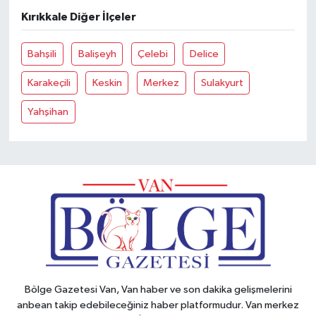
Kırıkkale Diğer İlçeler
Bahşili
Balişeyh
Çelebi
Delice
Karakeçili
Keskin
Merkez
Sulakyurt
Yahşihan
Bölge Gazetesi Van, Van haber ve son dakika gelişmelerini
anbean takip edebileceğiniz haber platformudur. Van merkez