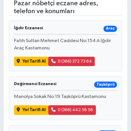
Pazar nöbetçi eczane adres,
telefon ve konumları
RESMİ İLANLAR
İğdir Eczanesi
Araç
Fatih Sultan Mehmet Caddesi No:154 A İğdir
Araç Kastamonu
Yol Tarifi Al
0 (366) 372 73 64
Değirmenci Eczanesi
Taşköprü
Manolya Sokak No:19 Taşköprü Kastamonu
Yol Tarifi Al
0 (366) 442 56 56