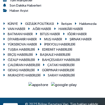
Tüm Manşetler
Son Dakika Haberleri
Haber Arşivi
KÜNYE
GİZLİLİK POLİTİKASI
İletişim
Hakkımızda
VAN HABER
AĞRI HABER
HAKKÂRİ HABER
BATMAN HABER
BİTLİS HABER
IĞDIR HABER
DİYARBAKIR HABER
MUŞ HABER
ŞIRNAK HABER
YÜKSEKOVA HABER
İPEKYOLU HABERLERİ
TUŞBA HABERLERİ
EDREMİT HABERLERİ
ERÇİŞ HABERLERİ
BAŞKALE HABERLERİ
ÖZALP HABERLERİ
BAHÇESARAY HABERLERİ
ÇALDIRAN HABERLERİ
ÇATAK HABERLERİ
GEVAŞ HABERLERİ
GÜRPINAR HABERLERİ
MURADİYE HABERLERİ
SARAY HABERLERİ
© 2025 Bölge Gazetesi Van. Tüm hakları saklıdır.