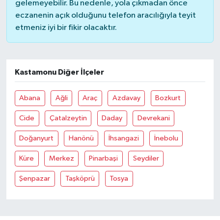
gelemeyebilir. Bu nedenle, yola çıkmadan önce
eczanenin açık olduğunu telefon aracılığıyla teyit
etmeniz iyi bir fikir olacaktır.
Kastamonu Diğer İlçeler
Abana
Ağli
Araç
Azdavay
Bozkurt
Cide
Çatalzeytin
Daday
Devrekani
Doğanyurt
Hanönü
İhsangazi
İnebolu
Küre
Merkez
Pinarbaşi
Seydiler
Şenpazar
Taşköprü
Tosya