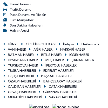
Hava Durumu
Trafik Durumu
Puan Durumu ve Fikstür
Tüm Manşetler
Son Dakika Haberleri
Haber Arşivi
KÜNYE
GİZLİLİK POLİTİKASI
İletişim
Hakkımızda
VAN HABER
AĞRI HABER
HAKKÂRİ HABER
BATMAN HABER
BİTLİS HABER
IĞDIR HABER
DİYARBAKIR HABER
MUŞ HABER
ŞIRNAK HABER
YÜKSEKOVA HABER
İPEKYOLU HABERLERİ
TUŞBA HABERLERİ
EDREMİT HABERLERİ
ERÇİŞ HABERLERİ
BAŞKALE HABERLERİ
ÖZALP HABERLERİ
BAHÇESARAY HABERLERİ
ÇALDIRAN HABERLERİ
ÇATAK HABERLERİ
GEVAŞ HABERLERİ
GÜRPINAR HABERLERİ
MURADİYE HABERLERİ
SARAY HABERLERİ