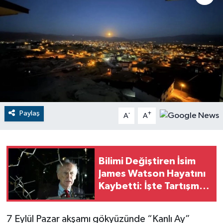
RESMİ İLANLAR
Paylaş
-
+
A
A
Bilimi Değiştiren İsim
James Watson Hayatını
Kaybetti: İşte Tartışmalı
Mirası
7 Eylül Pazar akşamı gökyüzünde “Kanlı Ay”