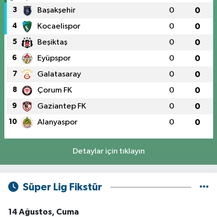
3
Başakşehir
0
0
4
Kocaelispor
0
0
5
Beşiktaş
0
0
6
Eyüpspor
0
0
7
Galatasaray
0
0
8
Çorum FK
0
0
9
Gaziantep FK
0
0
10
Alanyaspor
0
0
Detaylar için tıklayın
Süper Lig Fikstür
14 Ağustos, Cuma