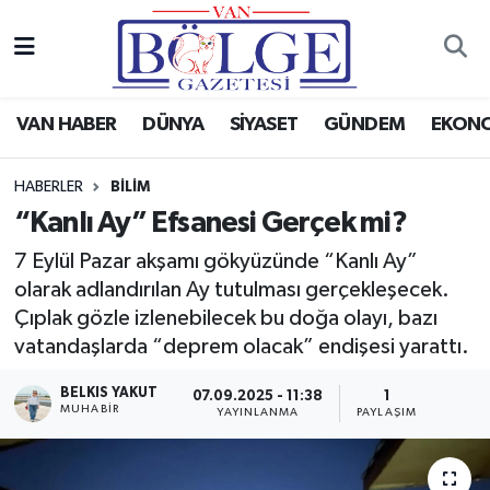
Van Haber
Hava Durumu
VAN HABER
DÜNYA
SİYASET
GÜNDEM
EKON
Siyaset
Trafik Durumu
HABERLER
BİLİM
Gündem
Puan Durumu ve Fikstür
“Kanlı Ay” Efsanesi Gerçek mi?
Spor
Tüm Manşetler
7 Eylül Pazar akşamı gökyüzünde “Kanlı Ay”
olarak adlandırılan Ay tutulması gerçekleşecek.
Ekonomi
Son Dakika Haberleri
Çıplak gözle izlenebilecek bu doğa olayı, bazı
vatandaşlarda “deprem olacak” endişesi yarattı.
Eğitim
Haber Arşivi
BELKIS YAKUT
07.09.2025 - 11:38
1
MUHABİR
YAYINLANMA
PAYLAŞIM
Sağlık
Dünya