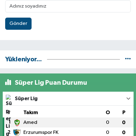
Gönder
Yükleniyor...
Süper Lig Puan Durumu
Süper Lig
#
Takım
O
P
1
Amed
0
0
2
Erzurumspor FK
0
0