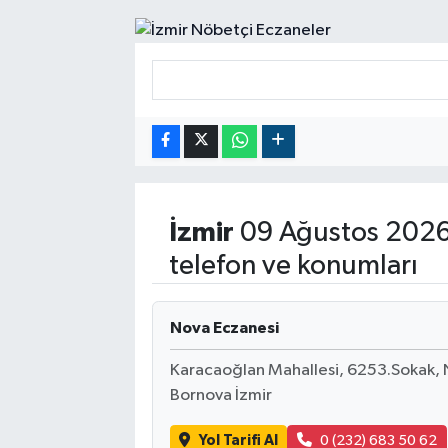
RESMİ İLANLAR
İzmir
09 Ağustos 2026 
telefon ve konumları
Nova Eczanesi
Karacaoğlan Mahallesi, 6253.Sokak, 
Bornova İzmir
Yol Tarifi Al
0 (232) 683 50 62