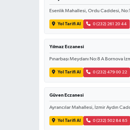
Esenlik Mahallesi, Ordu Caddesi, No:1
Yol Tarifi Al
0 (232) 261 20 44
Yılmaz Eczanesi
Pınarbaşı Meydanı No:8 A Bornova İz
Yol Tarifi Al
0 (232) 479 00 22
Güven Eczanesi
Ayrancılar Mahallesi, İzmir Aydın Cadd
Yol Tarifi Al
0 (232) 502 84 85