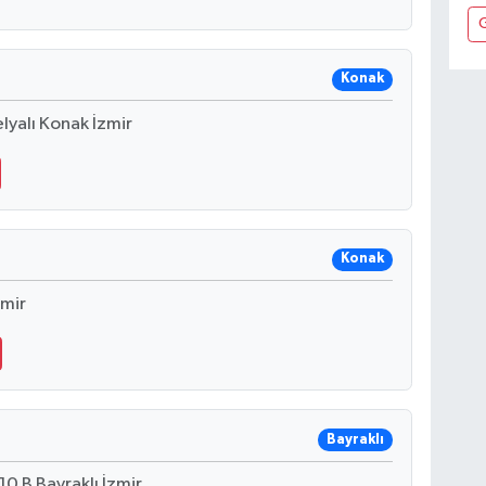
Konak
yalı Konak İzmir
Konak
zmir
Bayraklı
0 B Bayraklı İzmir