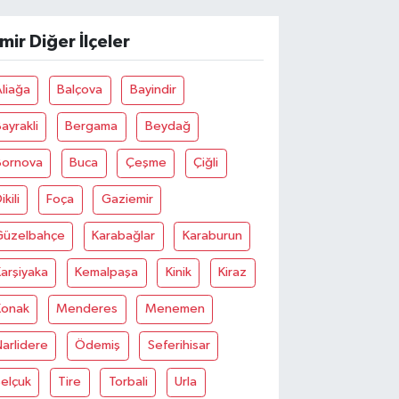
zmir Diğer İlçeler
liağa
Balçova
Bayindir
ayrakli
Bergama
Beydağ
Bornova
Buca
Çeşme
Çiğli
ikili
Foça
Gaziemir
Güzelbahçe
Karabağlar
Karaburun
arşiyaka
Kemalpaşa
Kinik
Kiraz
Konak
Menderes
Menemen
arlidere
Ödemiş
Seferihisar
elçuk
Tire
Torbali
Urla