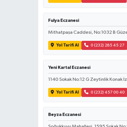
Fulya Eczanesi
Mithatpaşa Caddesi, No:1032 B Güzel
Yol Tarifi Al
0 (232) 285 45 27
Yeni Kartal Eczanesi
1140 Sokak No:12 G Zeytinlik Konak İ
Yol Tarifi Al
0 (232) 457 00 40
Beyza Eczanesi
Soğukkuyu Mahallesi, 1595 Sokak No:1