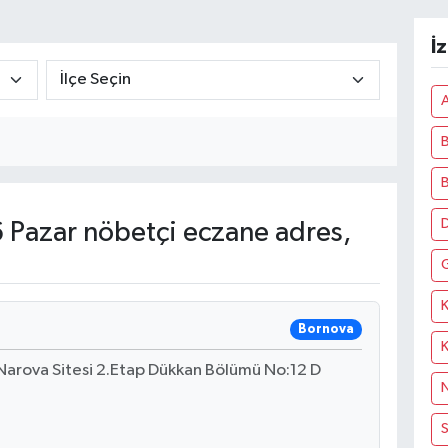
İ
A
B
D
Pazar nöbetçi eczane adres,
K
Bornova
Narova Sitesi 2.Etap Dükkan Bölümü No:12 D
N
S