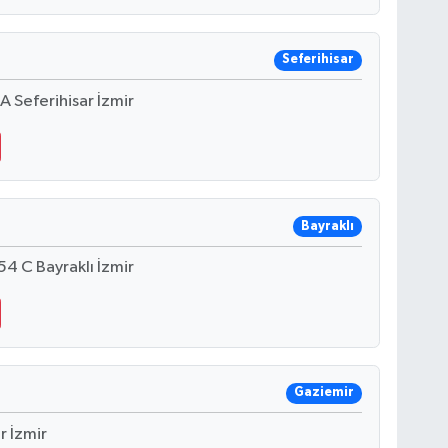
Seferihisar
 Seferihisar İzmir
Bayraklı
4 C Bayraklı İzmir
Gaziemir
 İzmir