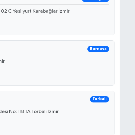
02 C Yeşilyurt Karabağlar İzmir
Bornova
mir
Torbalı
esi No:118 1A Torbalı İzmir