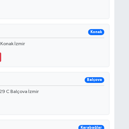
Konak
 Konak İzmir
Balçova
29 C Balçova İzmir
Karabağlar