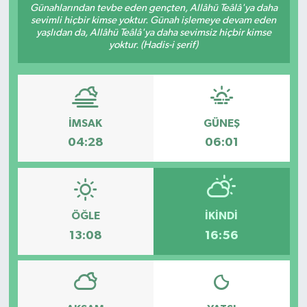
Günahlarından tevbe eden gençten, Allâhü Teâlâ'ya daha
sevimli hiçbir kimse yoktur. Günah işlemeye devam eden
RESMİ İLANLAR
yaşlıdan da, Allâhü Teâlâ'ya daha sevimsiz hiçbir kimse
yoktur. (Hadis-i şerif)
İMSAK
GÜNEŞ
04:28
06:01
ÖĞLE
İKINDI
13:08
16:56