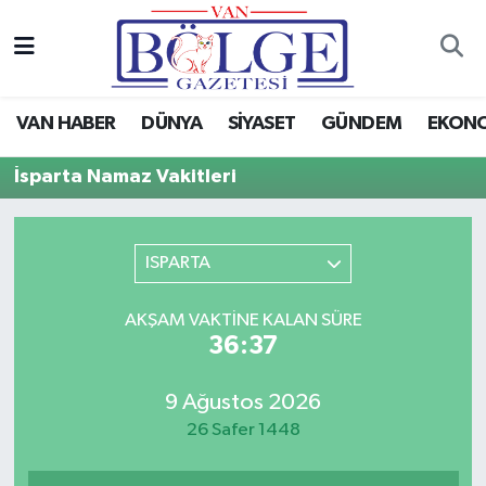
Van Haber
Hava Durumu
VAN HABER
DÜNYA
SİYASET
GÜNDEM
EKON
Siyaset
Trafik Durumu
İsparta Namaz Vakitleri
Gündem
Puan Durumu ve Fikstür
Spor
Tüm Manşetler
ISPARTA
Ekonomi
Son Dakika Haberleri
AKŞAM VAKTINE KALAN SÜRE
36:37
Eğitim
Haber Arşivi
9 Ağustos 2026
Sağlık
26 Safer 1448
Dünya