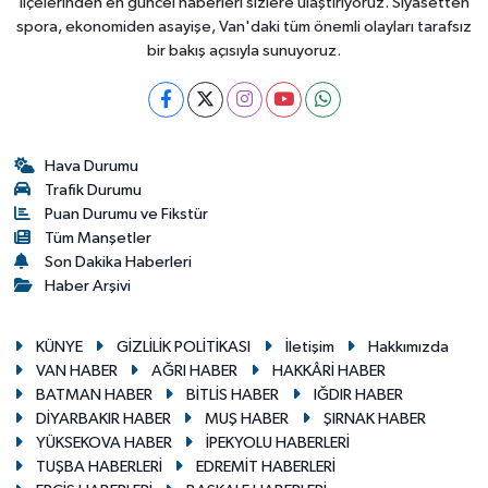
ilçelerinden en güncel haberleri sizlere ulaştırıyoruz. Siyasetten
spora, ekonomiden asayişe, Van'daki tüm önemli olayları tarafsız
bir bakış açısıyla sunuyoruz.
Hava Durumu
Trafik Durumu
Puan Durumu ve Fikstür
Tüm Manşetler
Son Dakika Haberleri
Haber Arşivi
KÜNYE
GİZLİLİK POLİTİKASI
İletişim
Hakkımızda
VAN HABER
AĞRI HABER
HAKKÂRİ HABER
BATMAN HABER
BİTLİS HABER
IĞDIR HABER
DİYARBAKIR HABER
MUŞ HABER
ŞIRNAK HABER
YÜKSEKOVA HABER
İPEKYOLU HABERLERİ
TUŞBA HABERLERİ
EDREMİT HABERLERİ