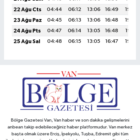
22 Ağu Cts
04:44
06:12
13:06
16:49
19:50
23 Ağu Paz
04:45
06:13
13:06
16:48
19:48
24 Ağu Pts
04:47
06:14
13:05
16:48
19:47
25 Ağu Sal
04:48
06:15
13:05
16:47
19:45
Bölge Gazetesi Van, Van haber ve son dakika gelişmelerini
anbean takip edebileceğiniz haber platformudur. Van merkez
başta olmak üzere Erciş, İpekyolu, Tuşba, Edremit gibi tüm