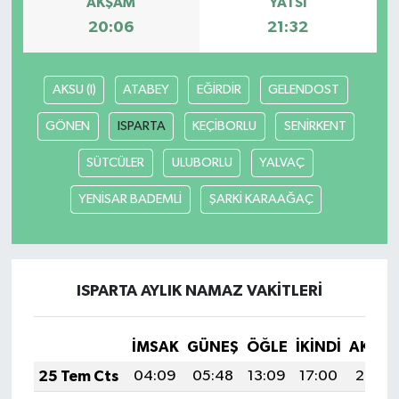
AKŞAM
YATSI
20:06
21:32
AKSU (I)
ATABEY
EĞİRDİR
GELENDOST
GÖNEN
ISPARTA
KEÇİBORLU
SENİRKENT
SÜTCÜLER
ULUBORLU
YALVAÇ
YENİSAR BADEMLİ
ŞARKİ KARAAĞAÇ
ISPARTA AYLIK NAMAZ VAKITLERI
İMSAK
GÜNEŞ
ÖĞLE
İKINDI
AKŞA
25 Tem Cts
04:09
05:48
13:09
17:00
20:20