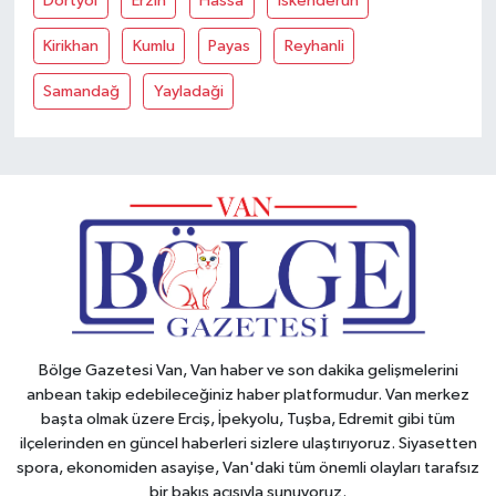
Dörtyol
Erzin
Hassa
İskenderun
Kirikhan
Kumlu
Payas
Reyhanli
Samandağ
Yayladaği
Bölge Gazetesi Van, Van haber ve son dakika gelişmelerini
anbean takip edebileceğiniz haber platformudur. Van merkez
başta olmak üzere Erciş, İpekyolu, Tuşba, Edremit gibi tüm
ilçelerinden en güncel haberleri sizlere ulaştırıyoruz. Siyasetten
spora, ekonomiden asayişe, Van'daki tüm önemli olayları tarafsız
bir bakış açısıyla sunuyoruz.