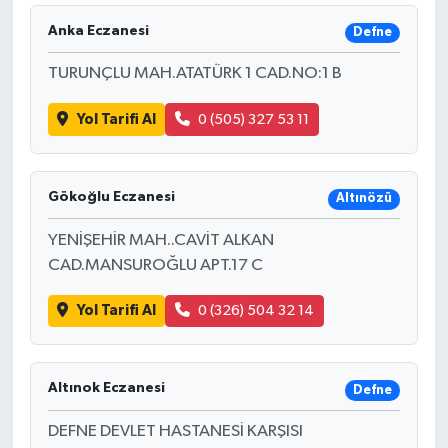
Anka Eczanesi
Defne
TURUNÇLU MAH.ATATÜRK 1 CAD.NO:1 B
Yol Tarifi Al
0 (505) 327 53 11
Gökoğlu Eczanesi
Altınözü
YENİŞEHİR MAH..CAVİT ALKAN
CAD.MANSUROĞLU APT.17 C
Yol Tarifi Al
0 (326) 504 32 14
Altınok Eczanesi
Defne
DEFNE DEVLET HASTANESİ KARŞISI