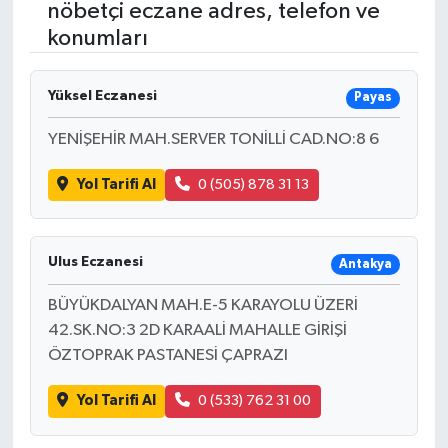
nöbetçi eczane adres, telefon ve
konumları
RESMİ İLANLAR
Yüksel Eczanesi
Payas
YENİŞEHİR MAH.SERVER TONİLLİ CAD.NO:8 6
Yol Tarifi Al
0 (505) 878 31 13
Ulus Eczanesi
Antakya
BÜYÜKDALYAN MAH.E-5 KARAYOLU ÜZERİ
42.SK.NO:3 2D KARAALİ MAHALLE GİRİŞİ
ÖZTOPRAK PASTANESİ ÇAPRAZI
Yol Tarifi Al
0 (533) 762 31 00