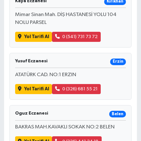
Kaya Eczanesi
Kırıkhan
Mimar Sinan Mah. DİŞ HASTANESİ YOLU 104
NOLU PARSEL
Yol Tarifi Al
0 (541) 731 73 72
Yusuf Eczanesi
Erzin
ATATÜRK CAD. NO:1 ERZIN
Yol Tarifi Al
0 (326) 681 55 21
Oguz Eczanesi
Belen
BAKRAS MAH.KAVAKLI SOKAK NO:2 BELEN