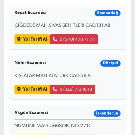
Reşat Eczanesi
Samandağ
ÇİĞDEDE MAH.SİVAS ŞEHİTLERİ CAD.131 AB
Yol Tarifi Al
0 (540) 470 71 77
Nehir Eczanesi
Dörtyol
KIŞLALAR MAH.ATATÜRK CAD.56 A
Yol Tarifi Al
0 (326) 713 18 18
Akgün Eczanesi
İskenderun
NUMUNE MAH. 566SOK. NO:27 D