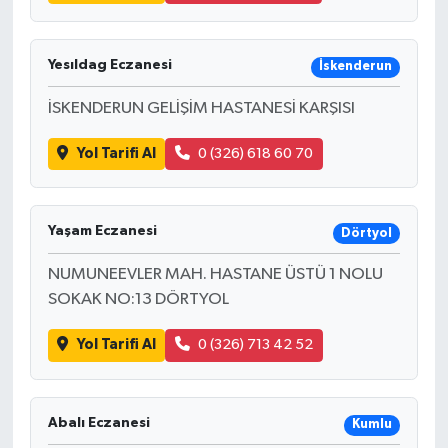
Yesıldag Eczanesi
İskenderun
İSKENDERUN GELİŞİM HASTANESİ KARŞISI
Yol Tarifi Al
0 (326) 618 60 70
Yaşam Eczanesi
Dörtyol
NUMUNEEVLER MAH. HASTANE ÜSTÜ 1 NOLU
SOKAK NO:13 DÖRTYOL
Yol Tarifi Al
0 (326) 713 42 52
Abalı Eczanesi
Kumlu