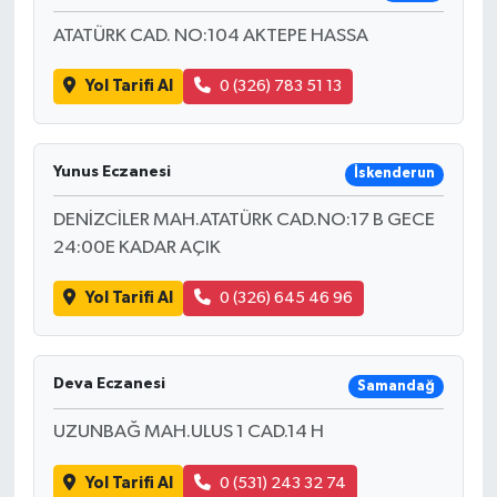
ATATÜRK CAD. NO:104 AKTEPE HASSA
Yol Tarifi Al
0 (326) 783 51 13
Yunus Eczanesi
İskenderun
DENİZCİLER MAH.ATATÜRK CAD.NO:17 B GECE
24:00E KADAR AÇIK
Yol Tarifi Al
0 (326) 645 46 96
Deva Eczanesi
Samandağ
UZUNBAĞ MAH.ULUS 1 CAD.14 H
Yol Tarifi Al
0 (531) 243 32 74