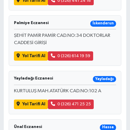
Yol Tarifi Al
0 (326) 441 24 18
Palmiye Eczanesi
İskenderun
ŞEHİT PAMİR PAMİR CAD.NO:34 DOKTORLAR
CADDESİ GİRİŞİ
Yol Tarifi Al
0 (326) 614 19 59
Yayladağı Eczanesi
Yayladağı
KURTULUŞ MAH.ATATÜRK CAD.NO:102 A
Yol Tarifi Al
0 (326) 471 25 25
Ünal Eczanesi
Hassa