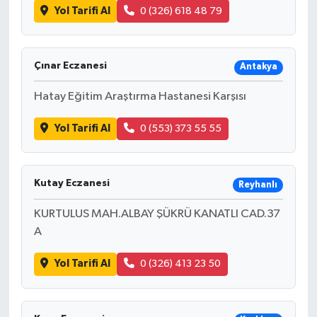
Yol Tarifi Al
0 (326) 618 48 79
Çınar Eczanesi
Antakya
Hatay Eğitim Araştırma Hastanesi Karşısı
Yol Tarifi Al
0 (553) 373 55 55
Kutay Eczanesi
Reyhanlı
KURTULUS MAH.ALBAY ŞÜKRÜ KANATLI CAD.37
A
Yol Tarifi Al
0 (326) 413 23 50