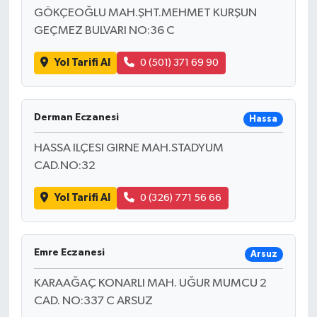
GÖKÇEOĞLU MAH.ŞHT.MEHMET KURŞUN
GEÇMEZ BULVARI NO:36 C
Yol Tarifi Al
0 (501) 371 69 90
Derman Eczanesi
Hassa
HASSA ILÇESI GIRNE MAH.STADYUM
CAD.NO:32
Yol Tarifi Al
0 (326) 771 56 66
Emre Eczanesi
Arsuz
KARAAĞAÇ KONARLI MAH. UĞUR MUMCU 2
CAD. NO:337 C ARSUZ