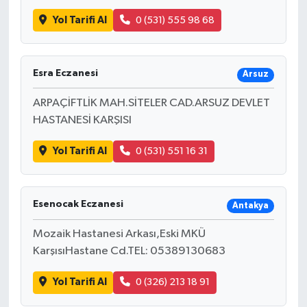
Yol Tarifi Al
0 (531) 555 98 68
Esra Eczanesi
Arsuz
ARPAÇİFTLİK MAH.SİTELER CAD.ARSUZ DEVLET
HASTANESİ KARŞISI
Yol Tarifi Al
0 (531) 551 16 31
Esenocak Eczanesi
Antakya
Mozaik Hastanesi Arkası,Eski MKÜ
KarşısıHastane Cd.TEL: 05389130683
Yol Tarifi Al
0 (326) 213 18 91