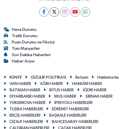
Hava Durumu
Trafik Durumu
Puan Durumu ve Fikstür
Tüm Manşetler
Son Dakika Haberleri
Haber Arşivi
KÜNYE
GİZLİLİK POLİTİKASI
İletişim
Hakkımızda
VAN HABER
AĞRI HABER
HAKKÂRİ HABER
BATMAN HABER
BİTLİS HABER
IĞDIR HABER
DİYARBAKIR HABER
MUŞ HABER
ŞIRNAK HABER
YÜKSEKOVA HABER
İPEKYOLU HABERLERİ
TUŞBA HABERLERİ
EDREMİT HABERLERİ
ERÇİŞ HABERLERİ
BAŞKALE HABERLERİ
ÖZALP HABERLERİ
BAHÇESARAY HABERLERİ
ÇALDIRAN HABERLERİ
ÇATAK HABERLERİ