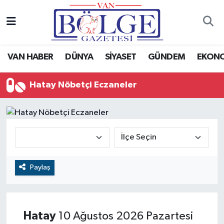
Van Haber
Hava Durumu
VAN HABER
DÜNYA
SİYASET
GÜNDEM
EKON
Siyaset
Trafik Durumu
Hatay Nöbetçi Eczaneler
Gündem
Puan Durumu ve Fikstür
Spor
Tüm Manşetler
Ekonomi
Son Dakika Haberleri
Eğitim
Haber Arşivi
Paylaş
Sağlık
Hatay
10 Ağustos 2026 Pazartesi
Dünya