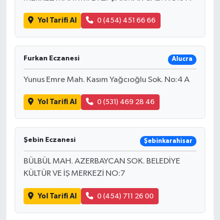
Yol Tarifi Al
0 (454) 451 66 66
Furkan Eczanesi
Alucra
Yunus Emre Mah. Kasım Yağcıoğlu Sok. No:4 A
Yol Tarifi Al
0 (531) 469 28 46
Şebin Eczanesi
Şebinkarahisar
BÜLBÜL MAH. AZERBAYCAN SOK. BELEDİYE
KÜLTÜR VE İŞ MERKEZİ NO:7
Yol Tarifi Al
0 (454) 711 26 00