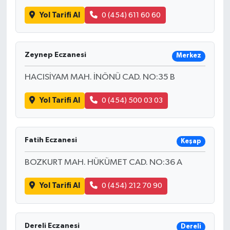
Yol Tarifi Al
0 (454) 611 60 60
Zeynep Eczanesi
Merkez
HACISİYAM MAH. İNÖNÜ CAD. NO:35 B
Yol Tarifi Al
0 (454) 500 03 03
Fatih Eczanesi
Keşap
BOZKURT MAH. HÜKÜMET CAD. NO:36 A
Yol Tarifi Al
0 (454) 212 70 90
Dereli Eczanesi
Dereli