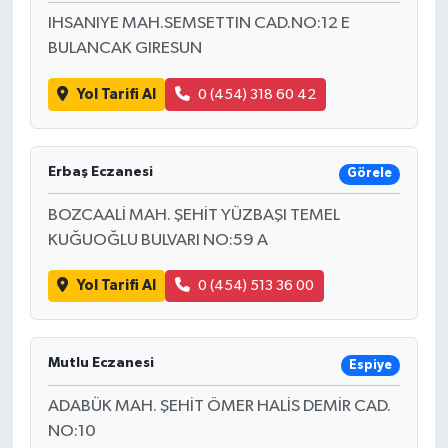
IHSANIYE MAH.SEMSETTIN CAD.NO:12 E
BULANCAK GIRESUN
Yol Tarifi Al
0 (454) 318 60 42
Erbaş Eczanesi
Görele
BOZCAALİ MAH. ŞEHİT YÜZBAŞI TEMEL
KUĞUOĞLU BULVARI NO:59 A
Yol Tarifi Al
0 (454) 513 36 00
Mutlu Eczanesi
Espiye
ADABÜK MAH. ŞEHİT ÖMER HALİS DEMİR CAD.
NO:10