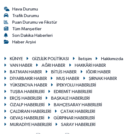
Hava Durumu
Trafik Durumu
Puan Durumu ve Fikstür
Tüm Manşetler
Son Dakika Haberleri
Haber Arşivi
KÜNYE
GİZLİLİK POLİTİKASI
İletişim
Hakkımızda
VAN HABER
AĞRI HABER
HAKKÂRİ HABER
BATMAN HABER
BİTLİS HABER
IĞDIR HABER
DİYARBAKIR HABER
MUŞ HABER
ŞIRNAK HABER
YÜKSEKOVA HABER
İPEKYOLU HABERLERİ
TUŞBA HABERLERİ
EDREMİT HABERLERİ
ERÇİŞ HABERLERİ
BAŞKALE HABERLERİ
ÖZALP HABERLERİ
BAHÇESARAY HABERLERİ
ÇALDIRAN HABERLERİ
ÇATAK HABERLERİ
GEVAŞ HABERLERİ
GÜRPINAR HABERLERİ
MURADİYE HABERLERİ
SARAY HABERLERİ