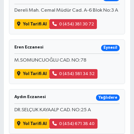
Dereli Mah. Cemal Müdür Cad. A-6 Blok No:3 A
Yol Tarifi Al
0 (454) 381 30 72
Eren Eczanesi
Eynesil
M.SOMUNCUOĞLU CAD. NO:78
Yol Tarifi Al
0 (454) 581 34 52
Aydın Eczanesi
Yağlıdere
DR.SELÇUK KAYAALP CAD. NO:25 A
Yol Tarifi Al
0 (454) 671 38 40