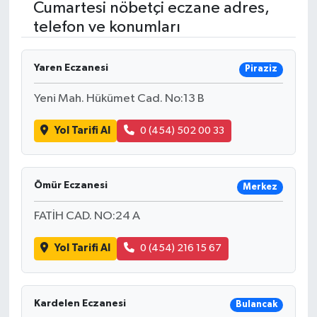
Cumartesi nöbetçi eczane adres,
telefon ve konumları
RESMİ İLANLAR
Yaren Eczanesi
Piraziz
Yeni Mah. Hükümet Cad. No:13 B
Yol Tarifi Al
0 (454) 502 00 33
Ömür Eczanesi
Merkez
FATİH CAD. NO:24 A
Yol Tarifi Al
0 (454) 216 15 67
Kardelen Eczanesi
Bulancak