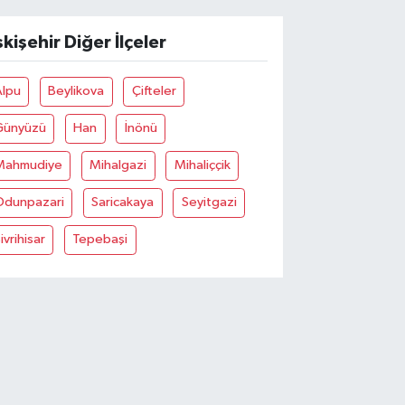
skişehir Diğer İlçeler
Alpu
Beylikova
Çifteler
Günyüzü
Han
İnönü
Mahmudiye
Mihalgazi
Mihaliççik
Odunpazari
Saricakaya
Seyitgazi
ivrihisar
Tepebaşi