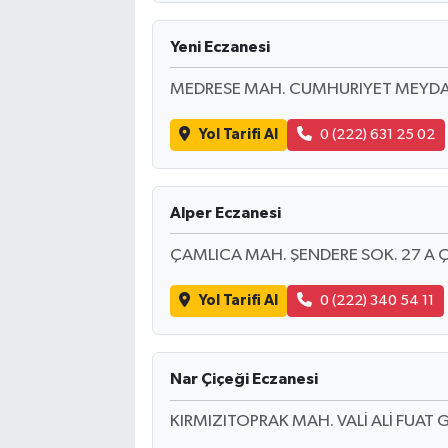
Yeni Eczanesi
MEDRESE MAH. CUMHURIYET MEYDA
Yol Tarifi Al
0 (222) 631 25 02
Alper Eczanesi
ÇAMLICA MAH. ŞENDERE SOK. 27 A 
Yol Tarifi Al
0 (222) 340 54 11
Nar Çiçeği Eczanesi
KIRMIZITOPRAK MAH. VALİ ALİ FUAT 