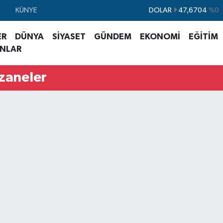
KÜNYE
EURO
55,0406
%-0.08
STERLİN
64,2143
%0
ER
DÜNYA
SİYASET
GÜNDEM
EKONOMİ
EĞİTİM
GRAM ALTIN
6510.40
%0.45
ANLAR
BİST100
13.799
%70
czaneler
BITCOIN
64.225,61
%-0.63
DOLAR
47,6704
%0