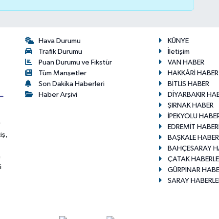
Hava Durumu
KÜNYE
Trafik Durumu
İletişim
Puan Durumu ve Fikstür
VAN HABER
Tüm Manşetler
HAKKÂRİ HABER
Son Dakika Haberleri
BİTLİS HABER
Haber Arşivi
DİYARBAKIR HA
ŞIRNAK HABER
İPEKYOLU HABER
r
EDREMİT HABER
iş,
BAŞKALE HABER
BAHÇESARAY H
n
ÇATAK HABERLE
i
GÜRPINAR HABE
SARAY HABERLE