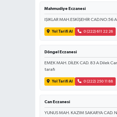
Mahmudiye Eczanesi
IŞIKLAR MAH.ESKİŞEHİR CAD.NO:56 A
Yol Tarifi Al
0 (222) 611 22 26
Döngel Eczanesi
EMEK MAH. DİLEK CAD. 83 A Dilek Cami
tarafı
Yol Tarifi Al
0 (222) 250 11 88
Can Eczanesi
YUNUS MAH. KAZIM SAKARYA CAD. N