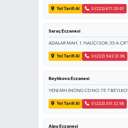
Yol Tarifi Al
0 (222) 671 20 01
Saraç Eczanesi
ADALAR MAH. 1. HALIÇI SOK.35 A ÇIF
Yol Tarifi Al
0 (222) 542 21 36
Beylıkova Eczanesi
YENI MH.INÖNÜ CD.NO:75 7 BEYLKO
Yol Tarifi Al
0 (222) 531 32 58
Alpu Eczanesi