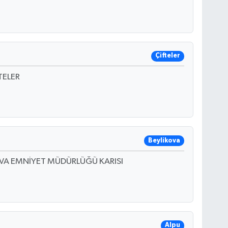
Çifteler
TELER
Beylikova
VA EMNİYET MÜDÜRLÜĞÜ KARISI
Alpu