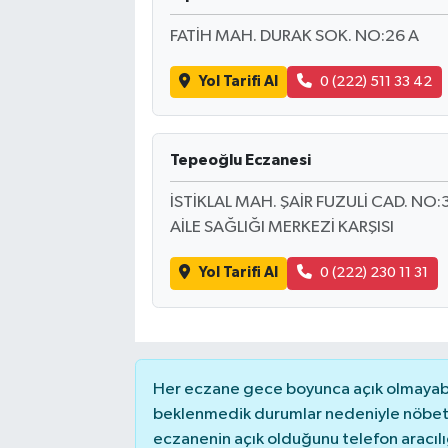
FATİH MAH. DURAK SOK. NO:26 A
Yol Tarifi Al
0 (222) 511 33 42
Tepeoğlu Eczanesi
İSTİKLAL MAH. ŞAİR FUZULİ CAD. NO:
AİLE SAĞLIĞI MERKEZİ KARŞISI
Yol Tarifi Al
0 (222) 230 11 31
Her eczane gece boyunca açık olmayabili
beklenmedik durumlar nedeniyle nöbete
eczanenin açık olduğunu telefon aracılığıy