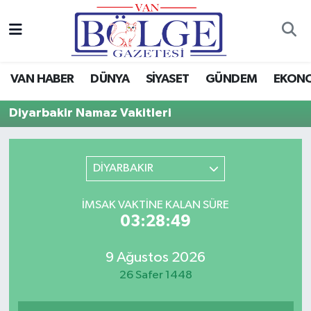
Van Haber
Hava Durumu
VAN HABER
DÜNYA
SİYASET
GÜNDEM
EKON
Siyaset
Trafik Durumu
Diyarbakir Namaz Vakitleri
Gündem
Puan Durumu ve Fikstür
Spor
Tüm Manşetler
DİYARBAKIR
Ekonomi
Son Dakika Haberleri
İMSAK VAKTINE KALAN SÜRE
03:28:49
Eğitim
Haber Arşivi
9 Ağustos 2026
Sağlık
26 Safer 1448
Dünya