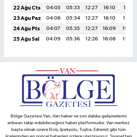
22 Ağu Cts
04:05
05:33
12:27
16:10
19:11
23 Ağu Paz
04:06
05:34
12:27
16:10
19:10
24 Ağu Pts
04:07
05:35
12:27
16:09
19:08
25 Ağu Sal
04:09
05:36
12:26
16:08
19:07
Bölge Gazetesi Van, Van haber ve son dakika gelişmelerini
anbean takip edebileceğiniz haber platformudur. Van merkez
başta olmak üzere Erciş, İpekyolu, Tuşba, Edremit gibi tüm
ilçelerinden en güncel haberleri sizlere ulaştırıyoruz. Siyasetten