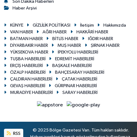
Son Dakika Haberleri
Haber Arşivi
KÜNYE
GİZLİLİK POLİTİKASI
İletişim
Hakkımızda
VAN HABER
AĞRI HABER
HAKKÂRİ HABER
BATMAN HABER
BİTLİS HABER
IĞDIR HABER
DİYARBAKIR HABER
MUŞ HABER
ŞIRNAK HABER
YÜKSEKOVA HABER
İPEKYOLU HABERLERİ
TUŞBA HABERLERİ
EDREMİT HABERLERİ
ERÇİŞ HABERLERİ
BAŞKALE HABERLERİ
ÖZALP HABERLERİ
BAHÇESARAY HABERLERİ
ÇALDIRAN HABERLERİ
ÇATAK HABERLERİ
GEVAŞ HABERLERİ
GÜRPINAR HABERLERİ
MURADİYE HABERLERİ
SARAY HABERLERİ
© 2025 Bölge Gazetesi Van. Tüm hakları saklıdır.
RSS
Haber içerikleri kaynak gösterilmeden kullanılamaz.