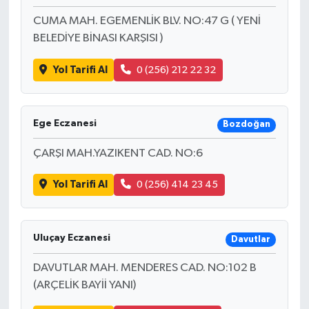
CUMA MAH. EGEMENLİK BLV. NO:47 G ( YENİ
BELEDİYE BİNASI KARŞISI )
Yol Tarifi Al
0 (256) 212 22 32
Ege Eczanesi
Bozdoğan
ÇARŞI MAH.YAZIKENT CAD. NO:6
Yol Tarifi Al
0 (256) 414 23 45
Uluçay Eczanesi
Davutlar
DAVUTLAR MAH. MENDERES CAD. NO:102 B
(ARÇELİK BAYİİ YANI)