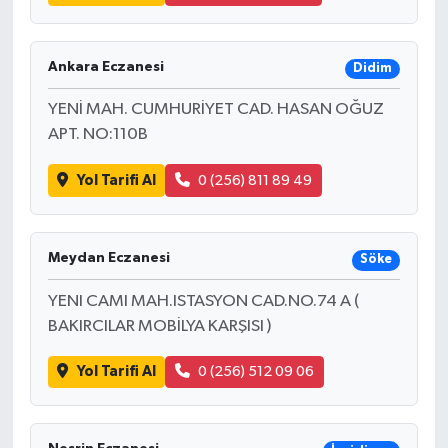
Ankara Eczanesi
Didim
YENİ MAH. CUMHURİYET CAD. HASAN OĞUZ
APT. NO:110B
Yol Tarifi Al
0 (256) 811 89 49
Meydan Eczanesi
Söke
YENI CAMI MAH.ISTASYON CAD.NO.74 A (
BAKIRCILAR MOBİLYA KARŞISI )
Yol Tarifi Al
0 (256) 512 09 06