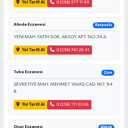
Yol Tarifi Al
0 (256) 577 11 49
Alinda Eczanesi
Karpuzlu
YENİ MAH. FATİH SOK. AKSOY APT. NO:34 A
Yol Tarifi Al
0 (256) 741 20 41
Tuba Eczanesi
Çine
ŞEVKETİYE MAH. MEHMET YAVAŞ CAD. NO: 94
B
Yol Tarifi Al
0 (256) 711 03 06
Onur Eczanesi
Akbük