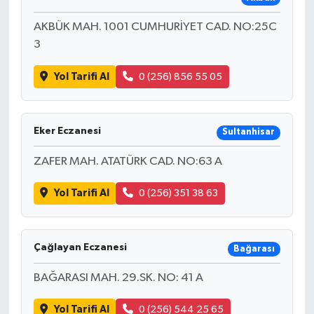
AKBÜK MAH. 1001 CUMHURİYET CAD. NO:25C
3
Yol Tarifi Al
0 (256) 856 55 05
Eker Eczanesi
Sultanhisar
ZAFER MAH. ATATÜRK CAD. NO:63 A
Yol Tarifi Al
0 (256) 351 38 63
Çağlayan Eczanesi
Bağarası
BAĞARASI MAH. 29.SK. NO: 41 A
Yol Tarifi Al
0 (256) 544 25 65