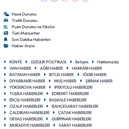
Hava Durumu
Trafik Durumu
Puan Durumu ve Fikstür
Tüm Manşetler
Son Dakika Haberleri
Haber Arşivi
KÜNYE
GİZLİLİK POLİTİKASI
İletişim
Hakkımızda
VAN HABER
AĞRI HABER
HAKKÂRİ HABER
BATMAN HABER
BİTLİS HABER
IĞDIR HABER
DİYARBAKIR HABER
MUŞ HABER
ŞIRNAK HABER
YÜKSEKOVA HABER
İPEKYOLU HABERLERİ
TUŞBA HABERLERİ
EDREMİT HABERLERİ
ERÇİŞ HABERLERİ
BAŞKALE HABERLERİ
ÖZALP HABERLERİ
BAHÇESARAY HABERLERİ
ÇALDIRAN HABERLERİ
ÇATAK HABERLERİ
GEVAŞ HABERLERİ
GÜRPINAR HABERLERİ
MURADİYE HABERLERİ
SARAY HABERLERİ