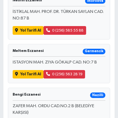
Nesrin Eczanesi
İncirliova
İSTİKLAL MAH. PROF. DR. TÜRKAN SAYLAN CAD.
NO:87 B
Yol Tarifi Al
0 (256) 585 55 88
Meltem Eczanesi
Germencik
ISTASYON MAH. ZIYA GÖKALP CAD. NO:7 B
Yol Tarifi Al
0 (256) 563 28 19
Bengi Eczanesi
Nazilli
ZAFER MAH. ORDU CAD.NO.2 B (BELEDİYE
KARŞISI)