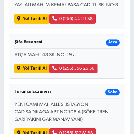
YAYLALI MAH. M.KEMAL PASA CAD. 11. SK. NO:3
Yol Tarifi Al
0 (256) 441 11 88
Şifa Eczanesi
Atça
ATÇA MAH 148 SK. NO: 19 a
Yol Tarifi Al
0 (256) 356 26 56
Turuncu Eczanesi
Söke
YENI CAMI MAHALLESI.ISTASYON
CAD.SADIKAGA APT.NO.108 A (SÖKE TREN
GARI YAKINI GAR MANAV YANI)
Yol Tarifi Al
0 (256) 512 81 88