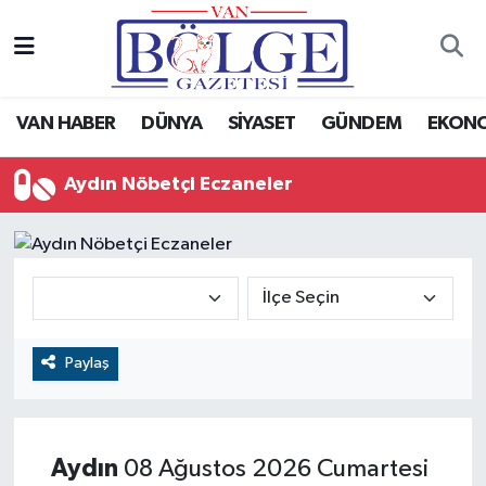
Van Haber
Hava Durumu
VAN HABER
DÜNYA
SİYASET
GÜNDEM
EKON
Siyaset
Trafik Durumu
Aydın Nöbetçi Eczaneler
Gündem
Puan Durumu ve Fikstür
Spor
Tüm Manşetler
Ekonomi
Son Dakika Haberleri
Eğitim
Haber Arşivi
Paylaş
Sağlık
Aydın
08 Ağustos 2026 Cumartesi
Dünya