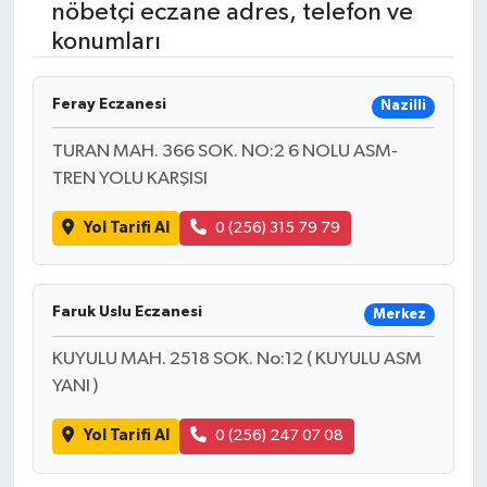
nöbetçi eczane adres, telefon ve
konumları
RESMİ İLANLAR
Feray Eczanesi
Nazilli
TURAN MAH. 366 SOK. NO:2 6 NOLU ASM-
TREN YOLU KARŞISI
Yol Tarifi Al
0 (256) 315 79 79
Faruk Uslu Eczanesi
Merkez
KUYULU MAH. 2518 SOK. No:12 ( KUYULU ASM
YANI )
Yol Tarifi Al
0 (256) 247 07 08