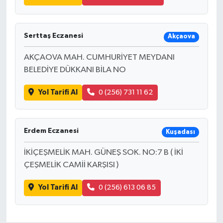
Serttaş Eczanesi
Akçaova
AKÇAOVA MAH. CUMHURİYET MEYDANI
BELEDİYE DÜKKANI BİLA NO
Yol Tarifi Al
0 (256) 731 11 62
Erdem Eczanesi
Kuşadası
İKİÇEŞMELİK MAH. GÜNEŞ SOK. NO:7 B ( İKİ
ÇEŞMELİK CAMİİ KARŞISI )
Yol Tarifi Al
0 (256) 613 06 85