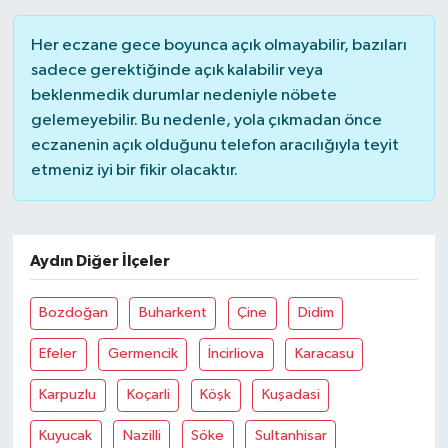
Her eczane gece boyunca açık olmayabilir, bazıları
sadece gerektiğinde açık kalabilir veya
beklenmedik durumlar nedeniyle nöbete
gelemeyebilir. Bu nedenle, yola çıkmadan önce
eczanenin açık olduğunu telefon aracılığıyla teyit
etmeniz iyi bir fikir olacaktır.
Aydın Diğer İlçeler
Bozdoğan
Buharkent
Çine
Didim
Efeler
Germencik
İncirliova
Karacasu
Karpuzlu
Koçarli
Köşk
Kuşadasi
Kuyucak
Nazilli
Söke
Sultanhisar