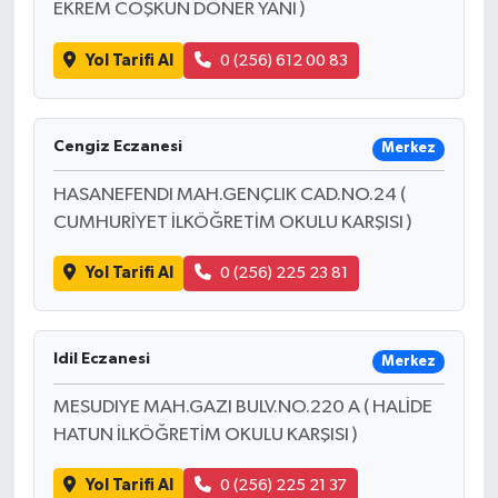
EKREM COŞKUN DÖNER YANI )
Yol Tarifi Al
0 (256) 612 00 83
Cengiz Eczanesi
Merkez
HASANEFENDI MAH.GENÇLIK CAD.NO.24 (
CUMHURİYET İLKÖĞRETİM OKULU KARŞISI )
Yol Tarifi Al
0 (256) 225 23 81
Idil Eczanesi
Merkez
MESUDIYE MAH.GAZI BULV.NO.220 A ( HALİDE
HATUN İLKÖĞRETİM OKULU KARŞISI )
Yol Tarifi Al
0 (256) 225 21 37