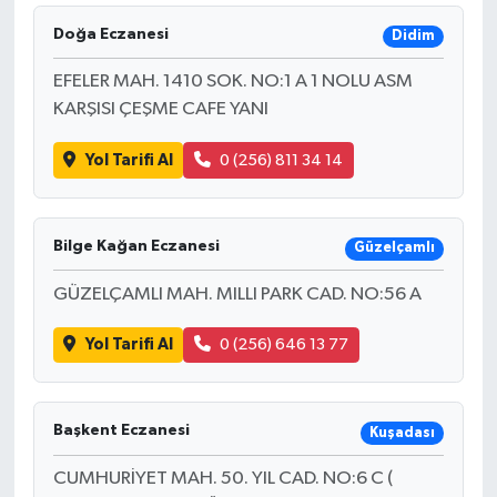
Doğa Eczanesi
Didim
EFELER MAH. 1410 SOK. NO:1 A 1 NOLU ASM
KARŞISI ÇEŞME CAFE YANI
Yol Tarifi Al
0 (256) 811 34 14
Bilge Kağan Eczanesi
Güzelçamlı
GÜZELÇAMLI MAH. MILLI PARK CAD. NO:56 A
Yol Tarifi Al
0 (256) 646 13 77
Başkent Eczanesi
Kuşadası
CUMHURİYET MAH. 50. YIL CAD. NO:6 C (