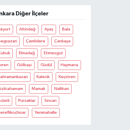
nkara Diğer İlçeler
Akyurt
Altindağ
Ayaş
Bala
Beypazari
Çamlidere
Çankaya
Çubuk
Elmadağ
Etimesgut
Evren
Gölbaşi
Güdül
Haymana
Kahramankazan
Kalecik
Keçiören
Kizilcahamam
Mamak
Nallihan
olatli
Pursaklar
Sincan
ereflikoçhisar
Yenimahalle