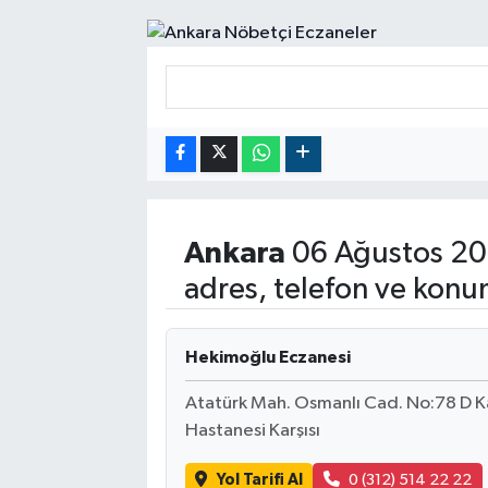
RESMİ İLANLAR
Ankara
06 Ağustos 20
adres, telefon ve konu
Hekimoğlu Eczanesi
Atatürk Mah. Osmanlı Cad. No:78 D
Hastanesi Karşısı
Yol Tarifi Al
0 (312) 514 22 22