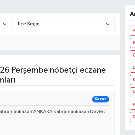
A
26 Perşembe nöbetçi eczane
mları
Kazan
P
 Kahramankazan ANKARA Kahramankazan Devlet
Ş