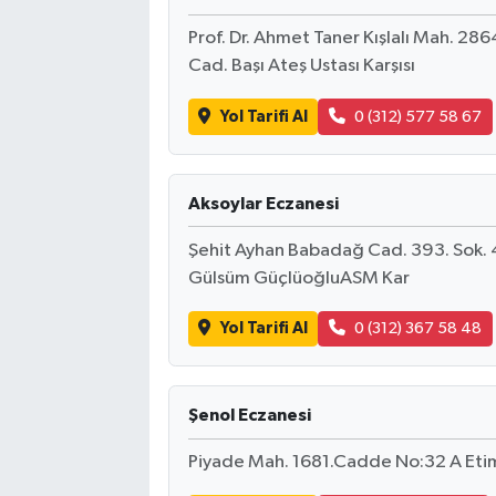
Prof. Dr. Ahmet Taner Kışlalı Mah. 2
Cad. Başı Ateş Ustası Karşısı
Yol Tarifi Al
0 (312) 577 58 67
Aksoylar Eczanesi
Şehit Ayhan Babadağ Cad. 393. Sok
Gülsüm GüçlüoğluASM Kar
Yol Tarifi Al
0 (312) 367 58 48
Şenol Eczanesi
Piyade Mah. 1681.Cadde No:32 A Et