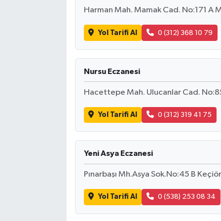
Harman Mah. Mamak Cad. No:171 A 
Yol Tarifi Al
0 (312) 368 10 79
Nursu Eczanesi
Hacettepe Mah. Ulucanlar Cad. No:
Yol Tarifi Al
0 (312) 319 41 75
Yeni Asya Eczanesi
Pınarbaşı Mh.Asya Sok.No:45 B Keçiö
Yol Tarifi Al
0 (538) 253 08 34