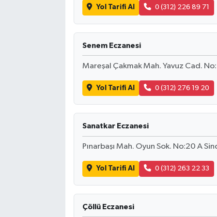
Yol Tarifi Al
0 (312) 226 89 71
Senem Eczanesi
Mareşal Çakmak Mah. Yavuz Cad. No:6
Yol Tarifi Al
0 (312) 276 19 20
Sanatkar Eczanesi
Pınarbaşı Mah. Oyun Sok. No:20 A Si
Yol Tarifi Al
0 (312) 263 22 33
Çöllü Eczanesi