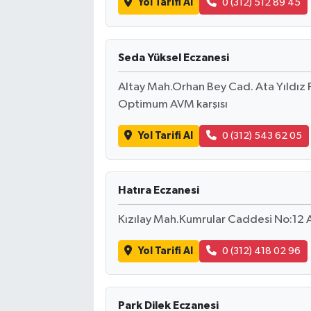
Yol Tarifi Al
0 (312) 512 89 45
Seda Yüksel Eczanesi
Altay Mah.Orhan Bey Cad. Ata Yıldız
Optimum AVM karşısı
Yol Tarifi Al
0 (312) 543 62 05
Hatıra Eczanesi
Kızılay Mah.Kumrular Caddesi No:12
Yol Tarifi Al
0 (312) 418 02 96
Park Dilek Eczanesi