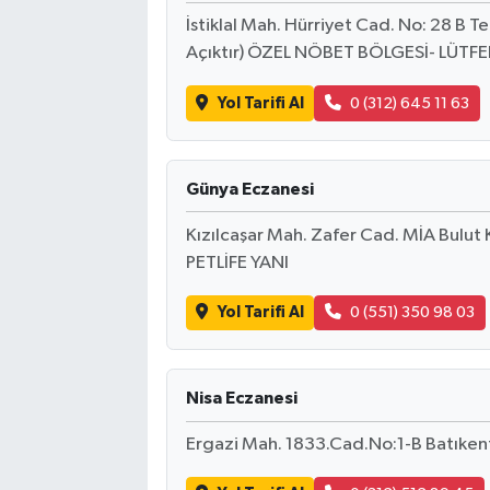
İstiklal Mah. Hürriyet Cad. No: 28 B 
Açıktır) ÖZEL NÖBET BÖLGESİ- LÜTF
Yol Tarifi Al
0 (312) 645 11 63
Günya Eczanesi
Kızılcaşar Mah. Zafer Cad. MİA Bulut
PETLİFE YANI
Yol Tarifi Al
0 (551) 350 98 03
Nisa Eczanesi
Ergazi Mah. 1833.Cad.No:1-B Batıke