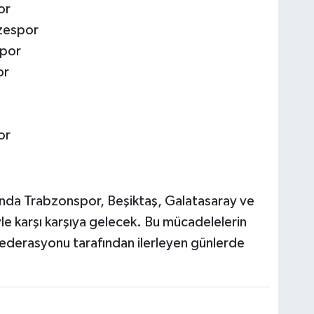
or
zespor
spor
or
or
rısında Trabzonspor, Beşiktaş, Galatasaray ve
yle karşı karşıya gelecek. Bu mücadelelerin
 Federasyonu tarafından ilerleyen günlerde