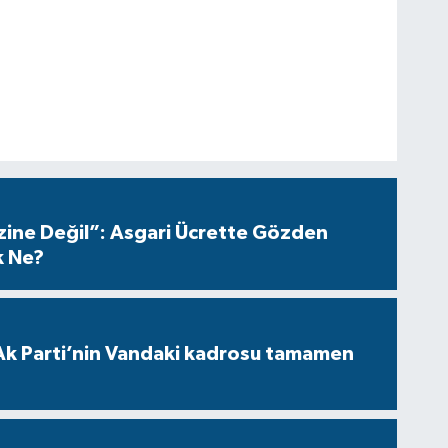
azine Değil”: Asgari Ücrette Gözden
k Ne?
Ak Parti’nin Vandaki kadrosu tamamen