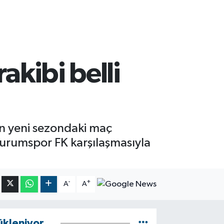
akibi belli
n yeni sezondaki maç
rzurumspor FK karşılaşmasıyla
-
+
A
A
ükleniyor...