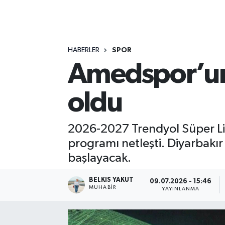
RESMİ İLANLAR
HABERLER
SPOR
Amedspor’un S
oldu
2026-2027 Trendyol Süper Li
programı netleşti. Diyarbakır
başlayacak.
BELKIS YAKUT
09.07.2026 - 15:46
MUHABİR
YAYINLANMA