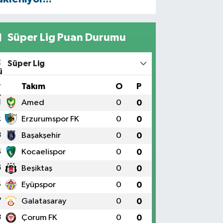
Süper Lig Puan Durumu
Süper Lig
#
Takım
O
P
1
Amed
0
0
2
Erzurumspor FK
0
0
3
Başakşehir
0
0
4
Kocaelispor
0
0
5
Beşiktaş
0
0
6
Eyüpspor
0
0
7
Galatasaray
0
0
8
Çorum FK
0
0