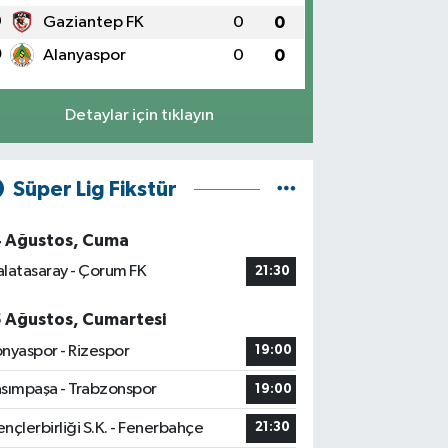
9
Gaziantep FK
0
0
0
Alanyaspor
0
0
Detaylar için tıklayın
Süper Lig Fikstür
4 Ağustos, Cuma
latasaray - Çorum FK
21:30
5 Ağustos, Cumartesi
nyaspor - Rizespor
19:00
sımpaşa - Trabzonspor
19:00
nçlerbirliği S.K. - Fenerbahçe
21:30