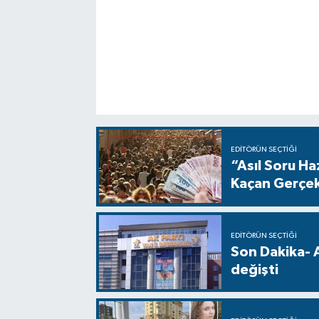
EDITÖRÜN SEÇTIĞI
“Asıl Soru H
Kaçan Gerçe
EDITÖRÜN SEÇTIĞI
Son Dakika- 
değişti