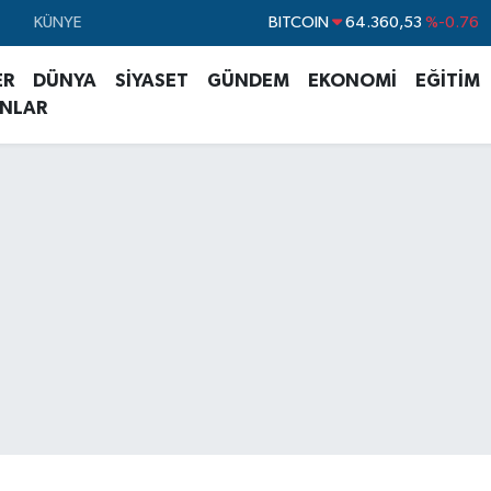
BITCOIN
64.360,53
%-0.76
KÜNYE
DOLAR
47,7069
%0.17
ER
DÜNYA
SİYASET
GÜNDEM
EKONOMİ
EĞİTİM
EURO
55,0265
%0.01
ANLAR
STERLİN
64,1897
%0.02
GRAM ALTIN
6574.81
%1.44
BİST100
13.887
%64