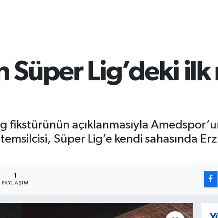
üper Lig’deki ilk r
g fikstürünün açıklanmasıyla Amedspor’u
 temsilcisi, Süper Lig’e kendi sahasında E
1
PAYLAŞIM
Y