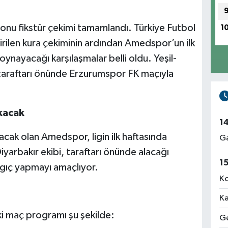
nu fikstür çekimi tamamlandı. Türkiye Futbol
1
rilen kura çekiminin ardından Amedspor’un ilk
 oynayacağı karşılaşmalar belli oldu. Yeşil-
e taraftarı önünde Erzurumspor FK maçıyla
ıkacak
1
cak olan Amedspor, ligin ilk haftasında
Ga
arbakır ekibi, taraftarı önünde alacağı
1
angıç yapmayı amaçlıyor.
Ko
Ka
i maç programı şu şekilde:
Ge