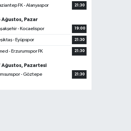
ziantep FK - Alanyaspor
21:30
6 Ağustos, Pazar
şakşehir - Kocaelispor
19:00
şiktaş - Eyüpspor
21:30
ed - Erzurumspor FK
21:30
7 Ağustos, Pazartesi
msunspor - Göztepe
21:30