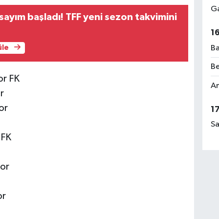
Ga
sayım başladı! TFF yeni sezon takvimini
1
Ba
üle
Be
or FK
Am
r
or
1
Sa
 FK
por
or