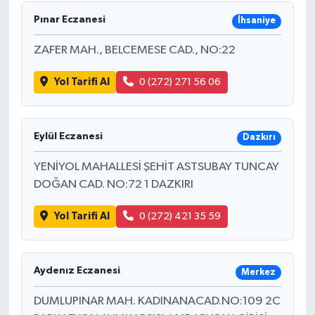
Pınar Eczanesi
İhsaniye
ZAFER MAH., BELCEMESE CAD., NO:22
Yol Tarifi Al
0 (272) 271 56 06
Eylül Eczanesi
Dazkırı
YENİYOL MAHALLESİ ŞEHİT ASTSUBAY TUNCAY
DOĞAN CAD. NO:72 1 DAZKIRI
Yol Tarifi Al
0 (272) 421 35 59
Aydenız Eczanesi
Merkez
DUMLUPINAR MAH. KADINANACAD.NO:109 2C