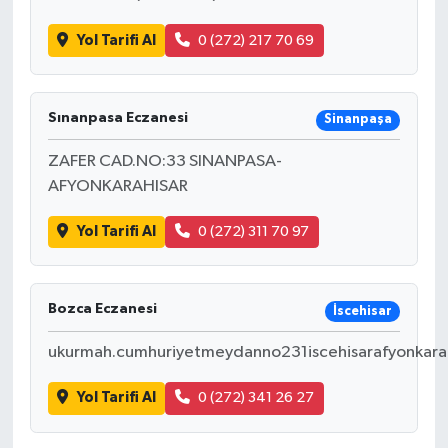
Yol Tarifi Al
0 (272) 217 70 69
Sınanpasa Eczanesi
Sinanpaşa
ZAFER CAD.NO:33 SINANPASA-
AFYONKARAHISAR
Yol Tarifi Al
0 (272) 311 70 97
Bozca Eczanesi
İscehisar
ukurmah.cumhuriyetmeydanno231iscehisarafyonkara
Yol Tarifi Al
0 (272) 341 26 27