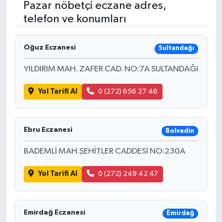
Pazar nöbetçi eczane adres,
telefon ve konumları
RESMİ İLANLAR
Oğuz Eczanesi
Sultandağı
YILDIRIM MAH. ZAFER CAD. NO:7A SULTANDAĞI
Yol Tarifi Al
0 (272) 656 27 46
Ebru Eczanesi
Bolvadin
BADEMLİ MAH.ŞEHİTLER CADDESİ NO:230A
Yol Tarifi Al
0 (272) 249 42 47
Emirdağ Eczanesi
Emirdağ