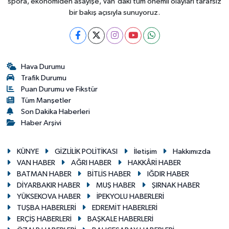
spora, ekonomiden asayişe, Van'daki tüm önemli olayları tarafsız
bir bakış açısıyla sunuyoruz.
Hava Durumu
Trafik Durumu
Puan Durumu ve Fikstür
Tüm Manşetler
Son Dakika Haberleri
Haber Arşivi
KÜNYE
GİZLİLİK POLİTİKASI
İletişim
Hakkımızda
VAN HABER
AĞRI HABER
HAKKÂRİ HABER
BATMAN HABER
BİTLİS HABER
IĞDIR HABER
DİYARBAKIR HABER
MUŞ HABER
ŞIRNAK HABER
YÜKSEKOVA HABER
İPEKYOLU HABERLERİ
TUŞBA HABERLERİ
EDREMİT HABERLERİ
ERÇİŞ HABERLERİ
BAŞKALE HABERLERİ