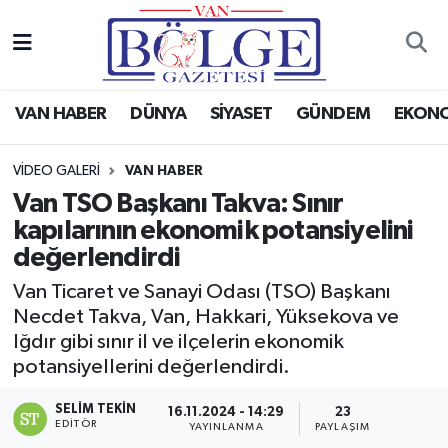
Van Haber
Hava Durumu
VAN HABER
DÜNYA
SİYASET
GÜNDEM
EKON
Siyaset
Trafik Durumu
VIDEO GALERI
VAN HABER
Gündem
Puan Durumu ve Fikstür
Van TSO Başkanı Takva: Sınır
kapılarının ekonomik potansiyelini
Spor
Tüm Manşetler
değerlendirdi
Ekonomi
Son Dakika Haberleri
Van Ticaret ve Sanayi Odası (TSO) Başkanı
Necdet Takva, Van, Hakkari, Yüksekova ve
Eğitim
Haber Arşivi
Iğdır gibi sınır il ve ilçelerin ekonomik
potansiyellerini değerlendirdi.
Sağlık
SELIM TEKIN
16.11.2024 - 14:29
23
EDITÖR
YAYINLANMA
PAYLAŞIM
Dünya