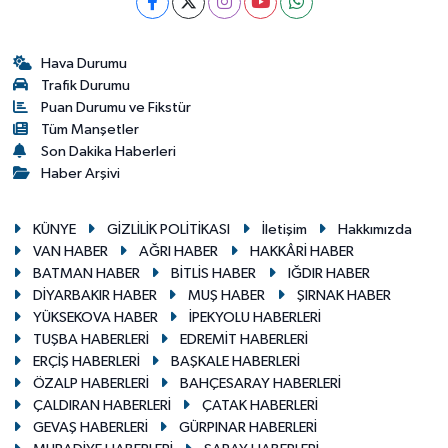
Hava Durumu
Trafik Durumu
Puan Durumu ve Fikstür
Tüm Manşetler
Son Dakika Haberleri
Haber Arşivi
KÜNYE
GİZLİLİK POLİTİKASI
İletişim
Hakkımızda
VAN HABER
AĞRI HABER
HAKKÂRİ HABER
BATMAN HABER
BİTLİS HABER
IĞDIR HABER
DİYARBAKIR HABER
MUŞ HABER
ŞIRNAK HABER
YÜKSEKOVA HABER
İPEKYOLU HABERLERİ
TUŞBA HABERLERİ
EDREMİT HABERLERİ
ERÇİŞ HABERLERİ
BAŞKALE HABERLERİ
ÖZALP HABERLERİ
BAHÇESARAY HABERLERİ
ÇALDIRAN HABERLERİ
ÇATAK HABERLERİ
GEVAŞ HABERLERİ
GÜRPINAR HABERLERİ