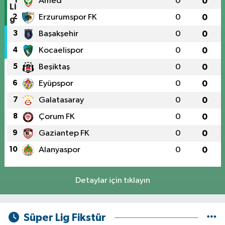
1
Amed
0
0
2
Erzurumspor FK
0
0
3
Başakşehir
0
0
4
Kocaelispor
0
0
5
Beşiktaş
0
0
6
Eyüpspor
0
0
7
Galatasaray
0
0
8
Çorum FK
0
0
9
Gaziantep FK
0
0
10
Alanyaspor
0
0
Detaylar için tıklayın
Süper Lig Fikstür