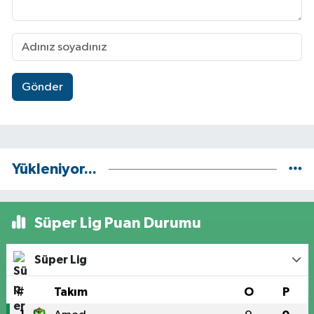
Gönder
Yükleniyor...
Süper Lig Puan Durumu
Süper Lig
#
Takım
O
P