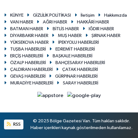
KÜNYE
GİZLİLİK POLİTİKASI
İletişim
Hakkımızda
VAN HABER
AĞRI HABER
HAKKÂRİ HABER
BATMAN HABER
BİTLİS HABER
IĞDIR HABER
DİYARBAKIR HABER
MUŞ HABER
ŞIRNAK HABER
YÜKSEKOVA HABER
İPEKYOLU HABERLERİ
TUŞBA HABERLERİ
EDREMİT HABERLERİ
ERÇİŞ HABERLERİ
BAŞKALE HABERLERİ
ÖZALP HABERLERİ
BAHÇESARAY HABERLERİ
ÇALDIRAN HABERLERİ
ÇATAK HABERLERİ
GEVAŞ HABERLERİ
GÜRPINAR HABERLERİ
MURADİYE HABERLERİ
SARAY HABERLERİ
© 2025 Bölge Gazetesi Van. Tüm hakları saklıdır.
RSS
Haber içerikleri kaynak gösterilmeden kullanılamaz.