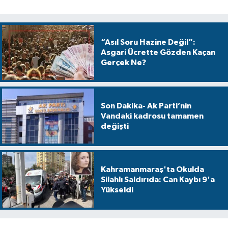
“Asıl Soru Hazine Değil”:
Asgari Ücrette Gözden Kaçan
Gerçek Ne?
Son Dakika- Ak Parti’nin
Vandaki kadrosu tamamen
değişti
Kahramanmaraş'ta Okulda
Silahlı Saldırıda: Can Kaybı 9'a
Yükseldi