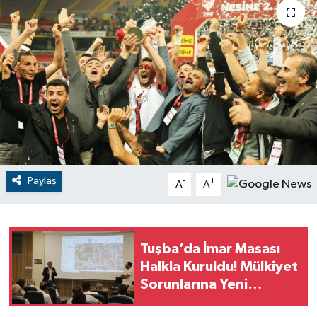
RESMİ İLANLAR
Paylaş
-
+
A
A
Tuşba’da İmar Masası
Halkla Kuruldu! Mülkiyet
Sorunlarına Yeni
Çözüm!