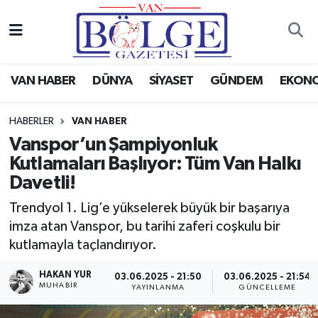
Van Haber
Hava Durumu
VAN HABER
DÜNYA
SİYASET
GÜNDEM
EKON
Siyaset
Trafik Durumu
HABERLER
VAN HABER
Gündem
Puan Durumu ve Fikstür
Vanspor’un Şampiyonluk
Kutlamaları Başlıyor: Tüm Van Halkı
Spor
Tüm Manşetler
Davetli!
Ekonomi
Son Dakika Haberleri
Trendyol 1. Lig’e yükselerek büyük bir başarıya
imza atan Vanspor, bu tarihi zaferi coşkulu bir
Eğitim
Haber Arşivi
kutlamayla taçlandırıyor.
Sağlık
HAKAN YUR
03.06.2025 - 21:50
03.06.2025 - 21:54
MUHABİR
YAYINLANMA
GÜNCELLEME
Dünya