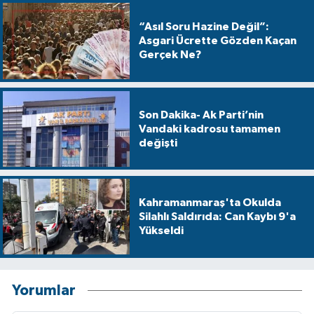
“Asıl Soru Hazine Değil”:
Asgari Ücrette Gözden Kaçan
Gerçek Ne?
Son Dakika- Ak Parti’nin
Vandaki kadrosu tamamen
değişti
Kahramanmaraş'ta Okulda
Silahlı Saldırıda: Can Kaybı 9'a
Yükseldi
Yorumlar