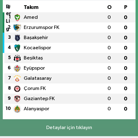
#
Takım
O
P
1
Amed
0
0
2
Erzurumspor FK
0
0
3
Başakşehir
0
0
4
Kocaelispor
0
0
5
Beşiktaş
0
0
6
Eyüpspor
0
0
7
Galatasaray
0
0
8
Çorum FK
0
0
9
Gaziantep FK
0
0
10
Alanyaspor
0
0
Detaylar için tıklayın