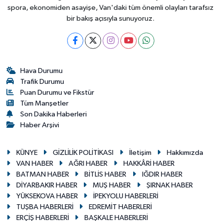
spora, ekonomiden asayişe, Van'daki tüm önemli olayları tarafsız
bir bakış açısıyla sunuyoruz.
Hava Durumu
Trafik Durumu
Puan Durumu ve Fikstür
Tüm Manşetler
Son Dakika Haberleri
Haber Arşivi
KÜNYE
GİZLİLİK POLİTİKASI
İletişim
Hakkımızda
VAN HABER
AĞRI HABER
HAKKÂRİ HABER
BATMAN HABER
BİTLİS HABER
IĞDIR HABER
DİYARBAKIR HABER
MUŞ HABER
ŞIRNAK HABER
YÜKSEKOVA HABER
İPEKYOLU HABERLERİ
TUŞBA HABERLERİ
EDREMİT HABERLERİ
ERÇİŞ HABERLERİ
BAŞKALE HABERLERİ