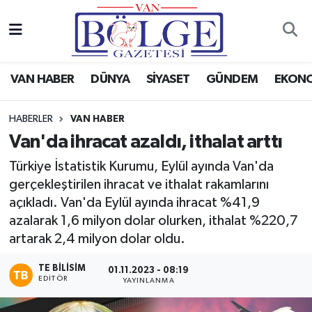
Van Haber
Hava Durumu
VAN HABER
DÜNYA
SİYASET
GÜNDEM
EKON
Siyaset
Trafik Durumu
HABERLER
VAN HABER
Gündem
Puan Durumu ve Fikstür
Van'da ihracat azaldı, ithalat arttı
Spor
Tüm Manşetler
Türkiye İstatistik Kurumu, Eylül ayında Van'da
gerçekleştirilen ihracat ve ithalat rakamlarını
Ekonomi
Son Dakika Haberleri
açıkladı. Van'da Eylül ayında ihracat %41,9
azalarak 1,6 milyon dolar olurken, ithalat %220,7
Eğitim
Haber Arşivi
artarak 2,4 milyon dolar oldu.
Sağlık
TE BILISIM
01.11.2023 - 08:19
EDITÖR
YAYINLANMA
Dünya