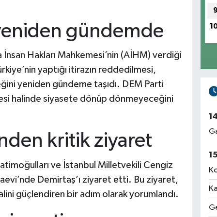
 yeniden gündemde
1
pa İnsan Hakları Mahkemesi’nin (AİHM) verdiği
ürkiye’nin yaptığı itirazın reddedilmesi,
ceğini yeniden gündeme taşıdı. DEM Parti
mesi halinde siyasete dönüp dönmeyeceğini
1
Ga
den kritik ziyaret
1
timoğulları ve İstanbul Milletvekili Cengiz
Ko
vi’nde Demirtaş’ı ziyaret etti. Bu ziyaret,
Ka
malini güçlendiren bir adım olarak yorumlandı.
Ge