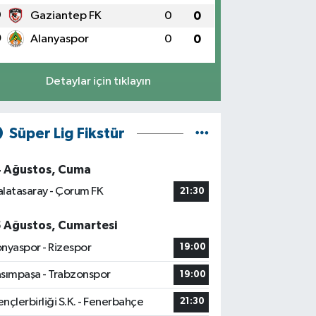
9
Gaziantep FK
0
0
0
Alanyaspor
0
0
Detaylar için tıklayın
Süper Lig Fikstür
4 Ağustos, Cuma
latasaray - Çorum FK
21:30
5 Ağustos, Cumartesi
nyaspor - Rizespor
19:00
sımpaşa - Trabzonspor
19:00
nçlerbirliği S.K. - Fenerbahçe
21:30