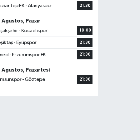
ziantep FK - Alanyaspor
21:30
6 Ağustos, Pazar
şakşehir - Kocaelispor
19:00
şiktaş - Eyüpspor
21:30
ed - Erzurumspor FK
21:30
7 Ağustos, Pazartesi
msunspor - Göztepe
21:30