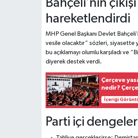
Bahçeli’nin çıkışı
hareketlendirdi
MHP Genel Başkanı Devlet Bahçeli’nin
vesile olacaktır” sözleri, siyasette
bu açıklamayı olumlu karşıladı ve “B
diyerek destek verdi.
Çerçeve yasa
nedir? Çerçe
İçeriği Görünt
Parti içi dengele
Tahliye gerçekleşirse: Demirta