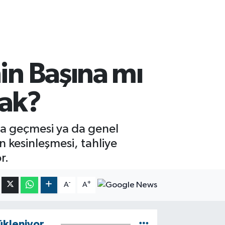
in Başına mı
cak?
na geçmesi ya da genel
 kesinleşmesi, tahliye
r.
-
+
A
A
ükleniyor...