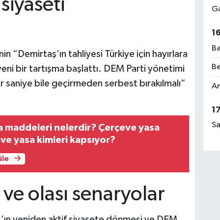
 siyaseti
Ga
1
Ba
 “Demirtaş’ın tahliyesi Türkiye için hayırlara
Be
 yeni bir tartışma başlattı. DEM Parti yönetimi
ir saniye bile geçirmeden serbest bırakılmalı”
Am
1
Sa
 maddeleri nelerdir? Çerçeve yasa
ve yasa kimleri kapsıyor?
üle
r ve olası senaryolar
ş’ın yeniden aktif siyasete dönmesi ve DEM