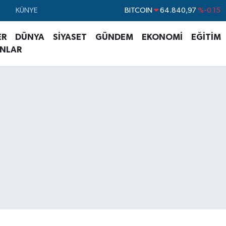
KÜNYE
DOLAR
47,7436
%0.18
EURO
55,2510
%0.32
ER
DÜNYA
SİYASET
GÜNDEM
EKONOMİ
EĞİTİM
STERLİN
64,4811
%0.38
ANLAR
GRAM ALTIN
6660.55
%0
BİST100
13.779
%-14
BITCOIN
64.840,97
%-0.15