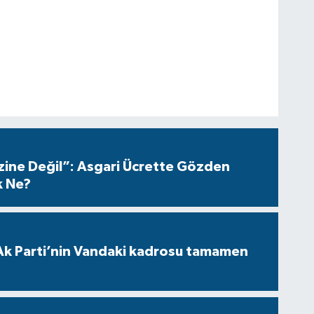
azine Değil”: Asgari Ücrette Gözden
k Ne?
Ak Parti’nin Vandaki kadrosu tamamen