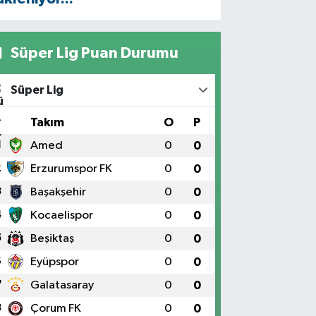
Süper Lig Puan Durumu
Süper Lig
#
Takım
O
P
1
Amed
0
0
2
Erzurumspor FK
0
0
3
Başakşehir
0
0
4
Kocaelispor
0
0
5
Beşiktaş
0
0
6
Eyüpspor
0
0
7
Galatasaray
0
0
8
Çorum FK
0
0