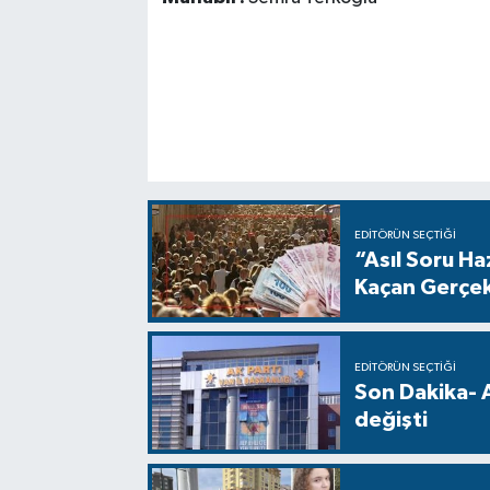
EDITÖRÜN SEÇTIĞI
“Asıl Soru H
Kaçan Gerçe
EDITÖRÜN SEÇTIĞI
Son Dakika- 
değişti