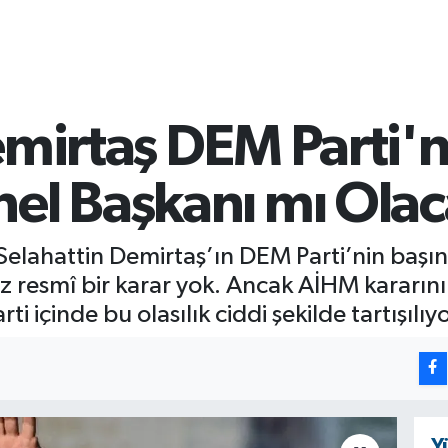
emirtaş DEM Parti'n
el Başkanı mı Ola
Selahattin Demirtaş’ın DEM Parti’nin başı
resmî bir karar yok. Ancak AİHM kararının
ti içinde bu olasılık ciddi şekilde tartışılıyo
Y