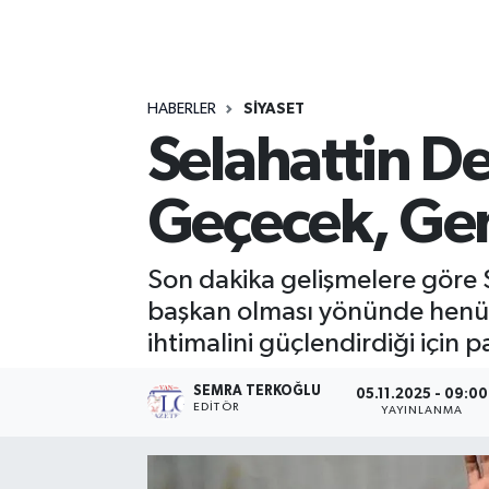
RESMİ İLANLAR
HABERLER
SİYASET
Selahattin D
Geçecek, Gen
Son dakika gelişmelere göre 
başkan olması yönünde henüz 
ihtimalini güçlendirdiği için par
SEMRA TERKOĞLU
05.11.2025 - 09:00
EDİTÖR
YAYINLANMA