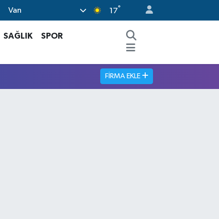
°
Van
17
SAĞLIK
SPOR
FIRMA EKLE