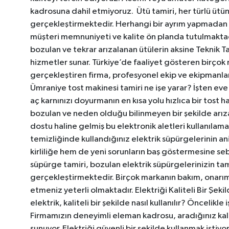
kadrosuna dahil etmiyoruz.
Ütü tamiri, her türlü ütü
gerçekleştirmektedir. Herhangi bir ayrım yapmadan ge
müşteri memnuniyeti ve kalite ön planda tutulmakta
bozulan ve tekrar arızalanan ütülerin aksine Teknik Ta
hizmetler sunar. Türkiye’de faaliyet gösteren birçok 
gerçekleştiren firma, profesyonel ekip ve ekipmanlarıy
Ümraniye tost makinesi tamiri ne işe yarar? İşten eve
aç karnınızı doyurmanın en kısa yolu hızlıca bir tost 
bozulan ve neden olduğu bilinmeyen bir şekilde arıza
dostu haline gelmiş bu elektronik aletleri kullanılama
temizliğinde kullandığınız elektrik süpürgelerinin a
kirliliğe hem de yeni sorunların baş göstermesine se
süpürge tamiri, bozulan elektrik süpürgelerinizin tam
gerçekleştirmektedir. Birçok markanın bakım, onarım 
etmeniz yeterli olmaktadır. Elektriği Kaliteli Bir Şek
elektrik, kaliteli bir şekilde nasıl kullanılır? Öncelikle 
Firmamızın deneyimli eleman kadrosu, aradığınız kalite
sunuyor. Elektriği güvenli bir şekilde kullanmak istiyo