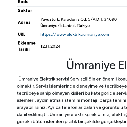
Kodu
Sektör
Yavuztürk, Karadeniz Cd. 5/A D:1, 34690
Adres
Ümraniye/İstanbul, Türkiye
URL
https://www.elektrikciumraniye.com
Eklenme
12.11.2024
Tarihi
Ümraniye El
Ümraniye Elektrik servisi Servisçiliğin en önemli ko
olmaktır. Servis işlemlerinde deneyime ve tecrübeye 
tecrübeye sahip olmayan kişileri bu kategoride serv
işlemleri, aydınlatma sistemini montajı, parça temini
arayabilirsiniz. Ayrıca telefon arızaları ve görüntül
dahil edilmiştir. Ümraniye elektrikçi ekibimiz, elektriği
gerekli bütün işlemleri pratik bir şekilde gerçekleşt