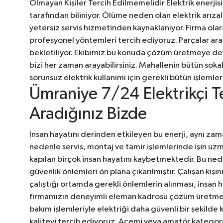
Olmayan Kişiler Tercih Edilmemelidir Elektrik enerjis
tarafından biliniyor. Ölüme neden olan elektrik arızal
yetersiz servis hizmetinden kaynaklanıyor. Firma ola
profesyonel yöntemleri tercih ediyoruz. Parçalar araç
bekletiliyor. Ekibimiz bu konuda çözüm üretmeye deva
bizi her zaman arayabilirsiniz. Mahallenin bütün soka
sorunsuz elektrik kullanımı için gerekli bütün işlemler
Ümraniye 7/24 Elektrikçi T
Aradığınız Bizde
İnsan hayatını derinden etkileyen bu enerji, aynı zama
nedenle servis, montaj ve tamir işlemlerinde işin uzma
kapılan birçok insan hayatını kaybetmektedir. Bu ned
güvenlik önlemleri ön plana çıkarılmıştır. Çalışan kişi
çalıştığı ortamda gerekli önlemlerin alınması, insan h
firmamızın deneyimli eleman kadrosu çözüm üretmeye 
bakım işlemleriyle elektriği daha güvenli bir şekilde
kaliteyi tercih ediyoruz. Acemi veya amatör kategori