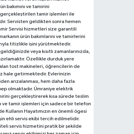
nün bakımını ve tamirini
rçekleştirilen tamir işlemleri ile
dır. Servisten geldikten sonra hemen
mir Servisi hizmetleri size garantili
markanın ürün bakımlarını ve tamirlerini
la titizlikle işini yürütmektedir.
 geldiğinizde veya kısıtlı zamanlarınızda,
hazırlamaktır. Özellikle durduk yere
lan tost makineleri, öğrencilerin de
z hale getirmektedir. Evlerinizin
niden arızalanması, hem daha fazla
bep olmaktadır. Ümraniye elektrik
irini gerçekleştirerek kısa sürede teslim
ve tamir işlemleri için sadece bir telefon
ilde Kullanın Hayatımızın en önemli ögesi
işin ehli servis ekibi tercih edilmelidir.
li servis hizmetini pratik bir şekilde
rsanız servis ekibimizi her zaman için