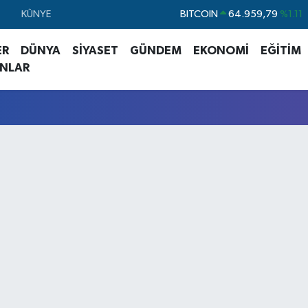
KÜNYE
DOLAR
47,7436
%0.18
EURO
55,2510
%0.32
ER
DÜNYA
SİYASET
GÜNDEM
EKONOMİ
EĞİTİM
STERLİN
64,4811
%0.38
ANLAR
GRAM ALTIN
6660.55
%0.03
BİST100
13.779
%-14
BITCOIN
64.959,79
%1.11