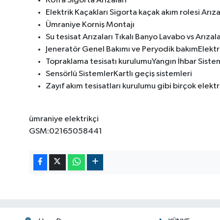
Kofra Sigorta Arızaları
Elektrik Kaçakları Sigorta kaçak akım rolesi Arız
Ümraniye Korniş Montajı
Su tesisat Arızaları Tıkalı Banyo Lavabo vs Arıza
Jeneratör Genel Bakımı ve Peryodik bakımElektrik
Topraklama tesisatı kurulumuYangın İhbar Sistem
Sensörlü SistemlerKartlı geçiş sistemleri
Zayıf akım tesisatları kurulumu gibi birçok elektr
ümraniye elektrikçi
GSM:02165058441