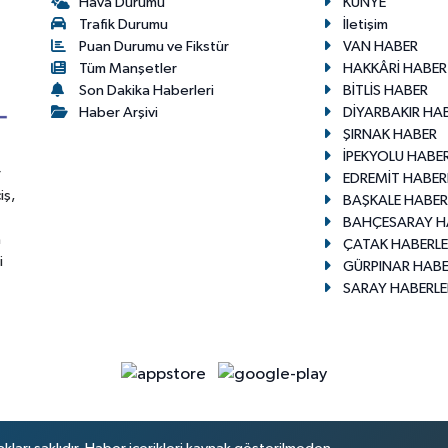
Hava Durumu
KÜNYE
Trafik Durumu
İletişim
Puan Durumu ve Fikstür
VAN HABER
Tüm Manşetler
HAKKÂRİ HABER
Son Dakika Haberleri
BİTLİS HABER
Haber Arşivi
DİYARBAKIR HA
ŞIRNAK HABER
İPEKYOLU HABER
r
EDREMİT HABER
iş,
BAŞKALE HABER
BAHÇESARAY H
n
ÇATAK HABERLE
i
GÜRPINAR HABE
SARAY HABERLE