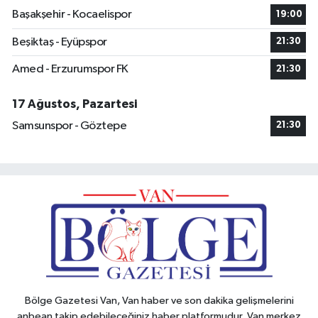
Başakşehir - Kocaelispor
19:00
Beşiktaş - Eyüpspor
21:30
Amed - Erzurumspor FK
21:30
17 Ağustos, Pazartesi
Samsunspor - Göztepe
21:30
Bölge Gazetesi Van, Van haber ve son dakika gelişmelerini
anbean takip edebileceğiniz haber platformudur. Van merkez