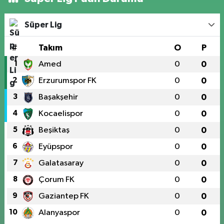
Süper Lig
#
Takım
O
P
1
Amed
0
0
2
Erzurumspor FK
0
0
3
Başakşehir
0
0
4
Kocaelispor
0
0
5
Beşiktaş
0
0
6
Eyüpspor
0
0
7
Galatasaray
0
0
8
Çorum FK
0
0
9
Gaziantep FK
0
0
10
Alanyaspor
0
0