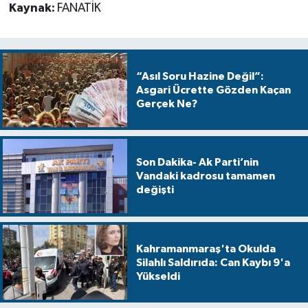
Kaynak:
FANATİK
“Asıl Soru Hazine Değil”:
Asgari Ücrette Gözden Kaçan
Gerçek Ne?
Son Dakika- Ak Parti’nin
Vandaki kadrosu tamamen
değişti
Kahramanmaraş'ta Okulda
Silahlı Saldırıda: Can Kaybı 9'a
Yükseldi