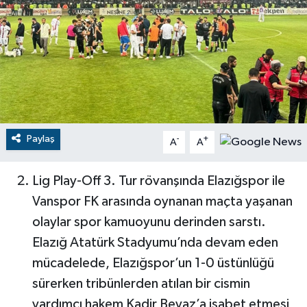
RESMİ İLANLAR
Paylaş
-
+
A
A
Lig Play-Off 3. Tur rövanşında Elazığspor ile
Vanspor FK arasında oynanan maçta yaşanan
olaylar spor kamuoyunu derinden sarstı.
Elazığ Atatürk Stadyumu’nda devam eden
mücadelede, Elazığspor’un 1-0 üstünlüğü
sürerken tribünlerden atılan bir cismin
yardımcı hakem Kadir Beyaz’a isabet etmesi