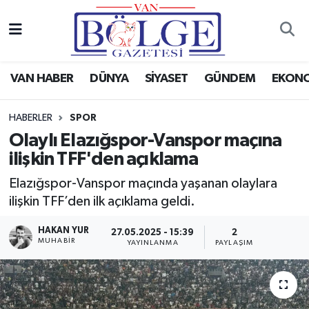
Van Haber
Hava Durumu
VAN HABER
DÜNYA
SİYASET
GÜNDEM
EKON
Siyaset
Trafik Durumu
HABERLER
SPOR
Gündem
Puan Durumu ve Fikstür
Olaylı Elazığspor-Vanspor maçına
ilişkin TFF'den açıklama
Spor
Tüm Manşetler
Elazığspor-Vanspor maçında yaşanan olaylara
Ekonomi
Son Dakika Haberleri
ilişkin TFF’den ilk açıklama geldi.
Eğitim
Haber Arşivi
HAKAN YUR
27.05.2025 - 15:39
2
MUHABİR
YAYINLANMA
PAYLAŞIM
Sağlık
Dünya