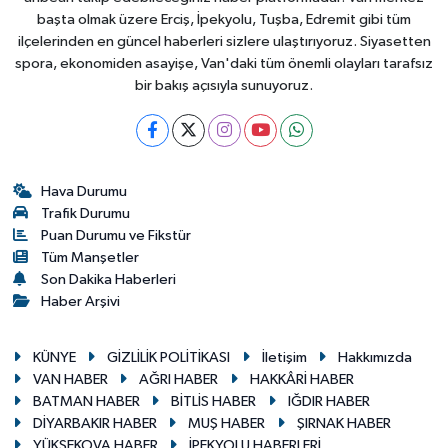
başta olmak üzere Erciş, İpekyolu, Tuşba, Edremit gibi tüm
ilçelerinden en güncel haberleri sizlere ulaştırıyoruz. Siyasetten
spora, ekonomiden asayişe, Van'daki tüm önemli olayları tarafsız
bir bakış açısıyla sunuyoruz.
Hava Durumu
Trafik Durumu
Puan Durumu ve Fikstür
Tüm Manşetler
Son Dakika Haberleri
Haber Arşivi
KÜNYE
GİZLİLİK POLİTİKASI
İletişim
Hakkımızda
VAN HABER
AĞRI HABER
HAKKÂRİ HABER
BATMAN HABER
BİTLİS HABER
IĞDIR HABER
DİYARBAKIR HABER
MUŞ HABER
ŞIRNAK HABER
YÜKSEKOVA HABER
İPEKYOLU HABERLERİ