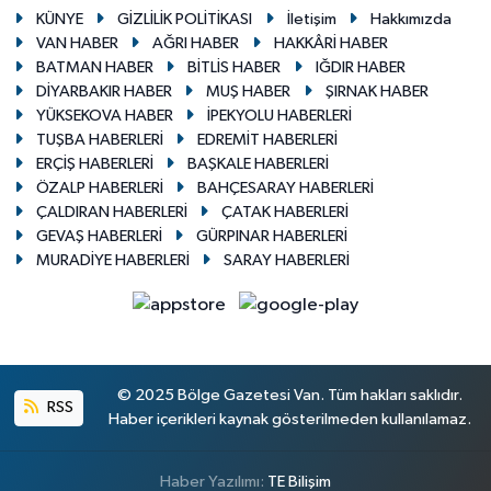
KÜNYE
GİZLİLİK POLİTİKASI
İletişim
Hakkımızda
VAN HABER
AĞRI HABER
HAKKÂRİ HABER
BATMAN HABER
BİTLİS HABER
IĞDIR HABER
DİYARBAKIR HABER
MUŞ HABER
ŞIRNAK HABER
YÜKSEKOVA HABER
İPEKYOLU HABERLERİ
TUŞBA HABERLERİ
EDREMİT HABERLERİ
ERÇİŞ HABERLERİ
BAŞKALE HABERLERİ
ÖZALP HABERLERİ
BAHÇESARAY HABERLERİ
ÇALDIRAN HABERLERİ
ÇATAK HABERLERİ
GEVAŞ HABERLERİ
GÜRPINAR HABERLERİ
MURADİYE HABERLERİ
SARAY HABERLERİ
© 2025 Bölge Gazetesi Van. Tüm hakları saklıdır.
RSS
Haber içerikleri kaynak gösterilmeden kullanılamaz.
Haber Yazılımı:
TE Bilişim