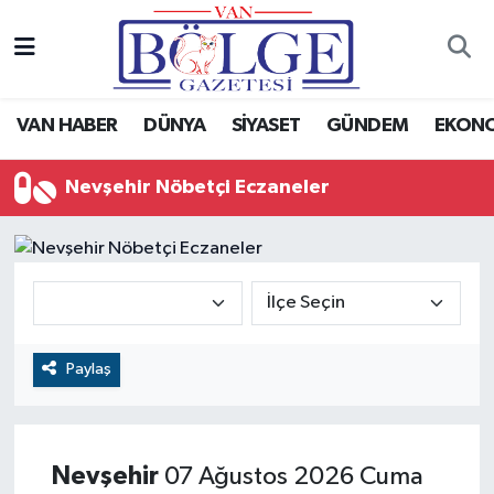
Van Haber
Hava Durumu
VAN HABER
DÜNYA
SİYASET
GÜNDEM
EKON
Siyaset
Trafik Durumu
Nevşehir Nöbetçi Eczaneler
Gündem
Puan Durumu ve Fikstür
Spor
Tüm Manşetler
Ekonomi
Son Dakika Haberleri
Eğitim
Haber Arşivi
Paylaş
Sağlık
Nevşehir
07 Ağustos 2026 Cuma
Dünya