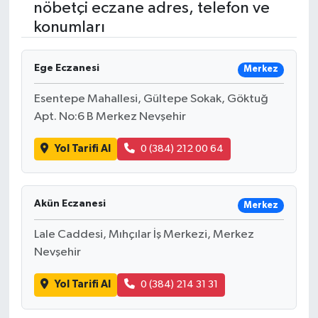
nöbetçi eczane adres, telefon ve
konumları
RESMİ İLANLAR
Ege Eczanesi
Merkez
Esentepe Mahallesi, Gültepe Sokak, Göktuğ
Apt. No:6 B Merkez Nevşehir
Yol Tarifi Al
0 (384) 212 00 64
Akün Eczanesi
Merkez
Lale Caddesi, Mıhçılar İş Merkezi, Merkez
Nevşehir
Yol Tarifi Al
0 (384) 214 31 31