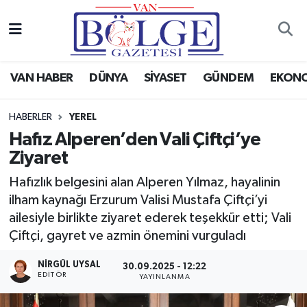
Van Haber
Hava Durumu
VAN HABER
DÜNYA
SİYASET
GÜNDEM
EKON
Siyaset
Trafik Durumu
HABERLER
YEREL
Gündem
Puan Durumu ve Fikstür
Hafız Alperen’den Vali Çiftçi’ye
Ziyaret
Spor
Tüm Manşetler
Hafızlık belgesini alan Alperen Yılmaz, hayalinin
Ekonomi
Son Dakika Haberleri
ilham kaynağı Erzurum Valisi Mustafa Çiftçi’yi
ailesiyle birlikte ziyaret ederek teşekkür etti; Vali
Eğitim
Haber Arşivi
Çiftçi, gayret ve azmin önemini vurguladı
Sağlık
NIRGÜL UYSAL
30.09.2025 - 12:22
EDİTÖR
YAYINLANMA
Dünya