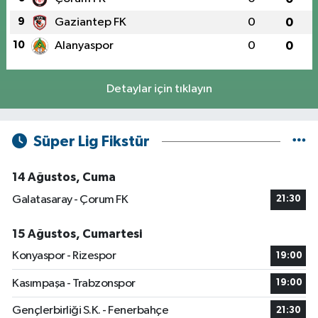
9
Gaziantep FK
0
0
10
Alanyaspor
0
0
Detaylar için tıklayın
Süper Lig Fikstür
14 Ağustos, Cuma
Galatasaray - Çorum FK
21:30
15 Ağustos, Cumartesi
Konyaspor - Rizespor
19:00
Kasımpaşa - Trabzonspor
19:00
Gençlerbirliği S.K. - Fenerbahçe
21:30