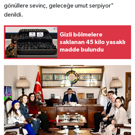
gönüllere sevinç, geleceğe umut serpiyor"
denildi.
Gizli bölmelere
saklanan 45 kilo yasaklı
madde bulundu