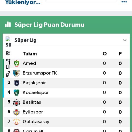
Yükleniyor...
Süper Lig Puan Durumu
Süper Lig
#
Takım
O
P
1
Amed
0
0
2
Erzurumspor FK
0
0
3
Başakşehir
0
0
4
Kocaelispor
0
0
5
Beşiktaş
0
0
6
Eyüpspor
0
0
7
Galatasaray
0
0
8
Çorum FK
0
0