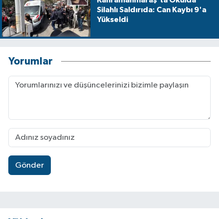
Kahramanmaraş'ta Okulda
Silahlı Saldırıda: Can Kaybı 9'a
Yükseldi
Yorumlar
Gönder