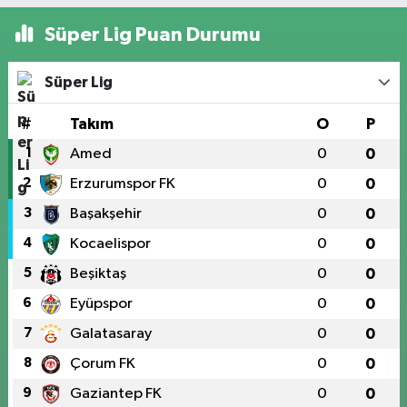
Süper Lig Puan Durumu
Süper Lig
#
Takım
O
P
1
Amed
0
0
2
Erzurumspor FK
0
0
3
Başakşehir
0
0
4
Kocaelispor
0
0
5
Beşiktaş
0
0
6
Eyüpspor
0
0
7
Galatasaray
0
0
8
Çorum FK
0
0
9
Gaziantep FK
0
0