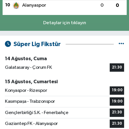
10
Alanyaspor
0
0
Detaylar için tıklayın
Süper Lig Fikstür
14 Ağustos, Cuma
Galatasaray - Çorum FK
21:30
15 Ağustos, Cumartesi
Konyaspor - Rizespor
19:00
Kasımpaşa - Trabzonspor
19:00
Gençlerbirliği S.K. - Fenerbahçe
21:30
Gaziantep FK - Alanyaspor
21:30