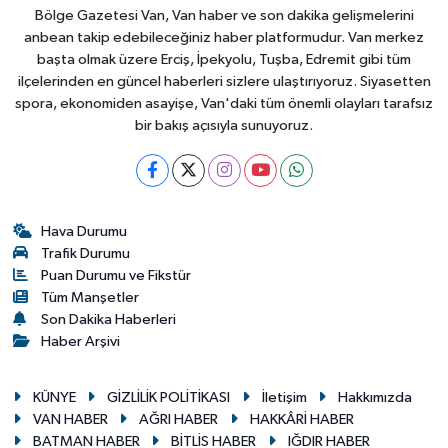
Bölge Gazetesi Van, Van haber ve son dakika gelişmelerini
anbean takip edebileceğiniz haber platformudur. Van merkez
başta olmak üzere Erciş, İpekyolu, Tuşba, Edremit gibi tüm
ilçelerinden en güncel haberleri sizlere ulaştırıyoruz. Siyasetten
spora, ekonomiden asayişe, Van'daki tüm önemli olayları tarafsız
bir bakış açısıyla sunuyoruz.
Hava Durumu
Trafik Durumu
Puan Durumu ve Fikstür
Tüm Manşetler
Son Dakika Haberleri
Haber Arşivi
KÜNYE
GİZLİLİK POLİTİKASI
İletişim
Hakkımızda
VAN HABER
AĞRI HABER
HAKKÂRİ HABER
BATMAN HABER
BİTLİS HABER
IĞDIR HABER