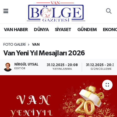
Van Haber
Hava Durumu
VAN HABER
DÜNYA
SİYASET
GÜNDEM
EKON
Siyaset
Trafik Durumu
FOTO GALERI
VAN
Gündem
Puan Durumu ve Fikstür
Van Yeni Yıl Mesajları 2026
Spor
Tüm Manşetler
NIRGÜL UYSAL
31.12.2025 - 20:08
31.12.2025 - 20:32
EDİTÖR
YAYINLANMA
GÜNCELLEME
Ekonomi
Son Dakika Haberleri
Eğitim
Haber Arşivi
Sağlık
Dünya