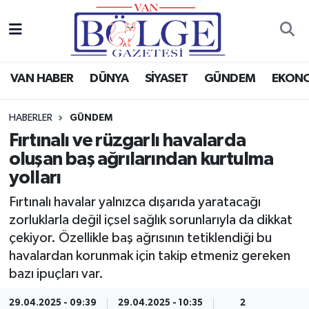
Van Haber
Hava Durumu
VAN HABER
DÜNYA
SİYASET
GÜNDEM
EKON
Siyaset
Trafik Durumu
HABERLER
GÜNDEM
Gündem
Puan Durumu ve Fikstür
Fırtınalı ve rüzgarlı havalarda
oluşan baş ağrılarından kurtulma
Spor
Tüm Manşetler
yolları
Ekonomi
Son Dakika Haberleri
Fırtınalı havalar yalnızca dışarıda yaratacağı
zorluklarla değil içsel sağlık sorunlarıyla da dikkat
Eğitim
Haber Arşivi
çekiyor. Özellikle baş ağrısının tetiklendiği bu
havalardan korunmak için takip etmeniz gereken
Sağlık
bazı ipuçları var.
Dünya
29.04.2025 - 09:39
29.04.2025 - 10:35
2