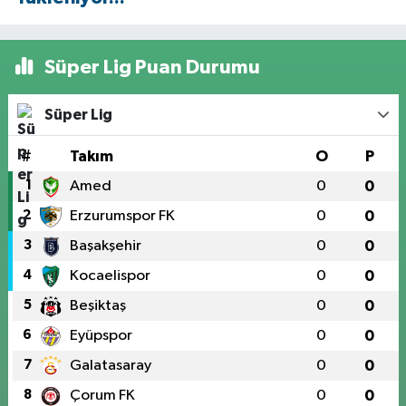
Süper Lig Puan Durumu
Süper Lig
#
Takım
O
P
1
Amed
0
0
2
Erzurumspor FK
0
0
3
Başakşehir
0
0
4
Kocaelispor
0
0
5
Beşiktaş
0
0
6
Eyüpspor
0
0
7
Galatasaray
0
0
8
Çorum FK
0
0