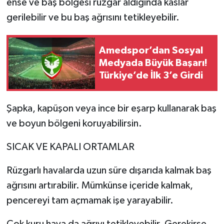
ense ve baş bölgesi rüzgar aldığında kaslar
gerilebilir ve bu baş ağrısını tetikleyebilir.
Amedspor’dan Sosyal
Medyada Büyük Başarı!
Türkiye’de İlk 3’e Girdi
Şapka, kapüşon veya ince bir eşarp kullanarak baş
ve boyun bölgeni koruyabilirsin.
SICAK VE KAPALI ORTAMLAR
Rüzgarlı havalarda uzun süre dışarıda kalmak baş
ağrısını artırabilir. Mümkünse içeride kalmak,
pencereyi tam açmamak işe yarayabilir.