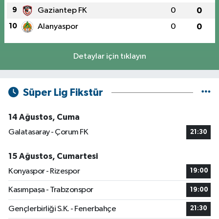
9
Gaziantep FK
0
0
10
Alanyaspor
0
0
Detaylar için tıklayın
Süper Lig Fikstür
14 Ağustos, Cuma
Galatasaray - Çorum FK
21:30
15 Ağustos, Cumartesi
Konyaspor - Rizespor
19:00
Kasımpaşa - Trabzonspor
19:00
Gençlerbirliği S.K. - Fenerbahçe
21:30