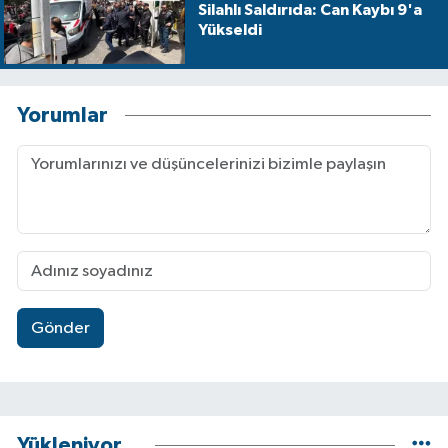
Silahlı Saldırıda: Can Kaybı 9'a
Yükseldi
Yorumlar
Gönder
Yükleniyor...