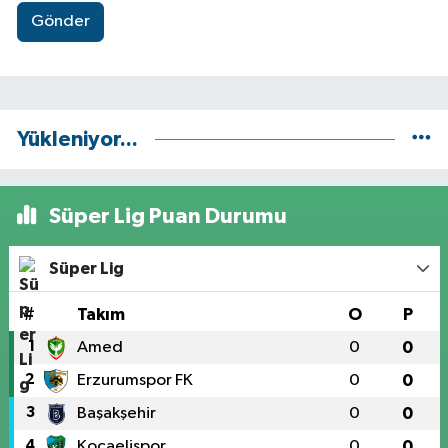
Gönder
Yükleniyor...
Süper Lig Puan Durumu
Süper Lig
#
Takım
O
P
1
Amed
0
0
2
Erzurumspor FK
0
0
3
Başakşehir
0
0
4
Kocaelispor
0
0