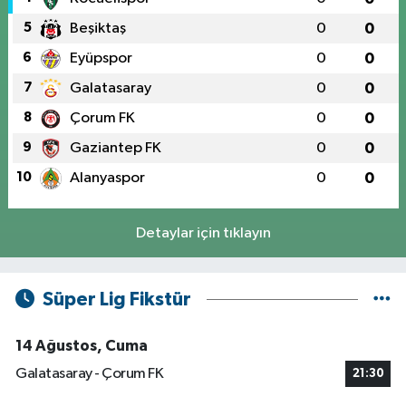
5
Beşiktaş
0
0
6
Eyüpspor
0
0
7
Galatasaray
0
0
8
Çorum FK
0
0
9
Gaziantep FK
0
0
10
Alanyaspor
0
0
Detaylar için tıklayın
Süper Lig Fikstür
14 Ağustos, Cuma
Galatasaray - Çorum FK
21:30