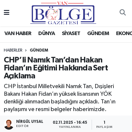
Van Haber
Hava Durumu
VAN HABER
DÜNYA
SİYASET
GÜNDEM
EKON
Siyaset
Trafik Durumu
HABERLER
GÜNDEM
Gündem
Puan Durumu ve Fikstür
CHP’li Namık Tan’dan Hakan
Fidan’ın Eğitimi Hakkında Sert
Spor
Tüm Manşetler
Açıklama
Ekonomi
Son Dakika Haberleri
CHP İstanbul Milletvekili Namık Tan, Dışişleri
Bakanı Hakan Fidan’ın yüksek lisansının YÖK
Eğitim
Haber Arşivi
denkliği alınmadan başladığını açıkladı. Tan’ın
paylaşımı ve resmi belgeler haberimizde.
Sağlık
NIRGÜL UYSAL
02.11.2025 - 16:45
1
EDİTÖR
Dünya
YAYINLANMA
PAYLAŞIM