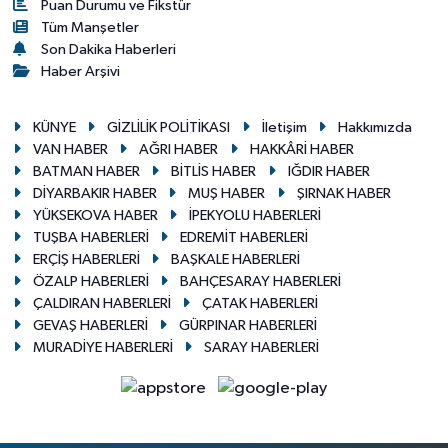
Puan Durumu ve Fikstür
Tüm Manşetler
Son Dakika Haberleri
Haber Arşivi
KÜNYE
GİZLİLİK POLİTİKASI
İletişim
Hakkımızda
VAN HABER
AĞRI HABER
HAKKÂRİ HABER
BATMAN HABER
BİTLİS HABER
IĞDIR HABER
DİYARBAKIR HABER
MUŞ HABER
ŞIRNAK HABER
YÜKSEKOVA HABER
İPEKYOLU HABERLERİ
TUŞBA HABERLERİ
EDREMİT HABERLERİ
ERÇİŞ HABERLERİ
BAŞKALE HABERLERİ
ÖZALP HABERLERİ
BAHÇESARAY HABERLERİ
ÇALDIRAN HABERLERİ
ÇATAK HABERLERİ
GEVAŞ HABERLERİ
GÜRPINAR HABERLERİ
MURADİYE HABERLERİ
SARAY HABERLERİ