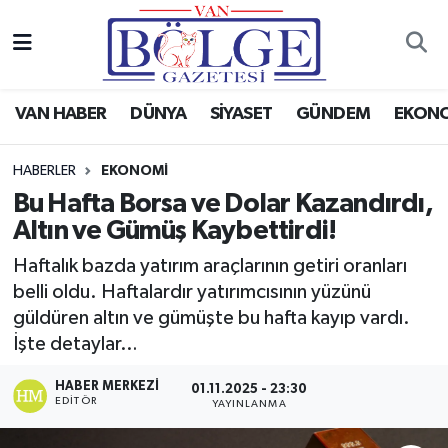
Van Haber
Hava Durumu
VAN HABER
DÜNYA
SİYASET
GÜNDEM
EKON
Siyaset
Trafik Durumu
HABERLER
EKONOMİ
Gündem
Puan Durumu ve Fikstür
Bu Hafta Borsa ve Dolar Kazandırdı,
Altın ve Gümüş Kaybettirdi!
Spor
Tüm Manşetler
Haftalık bazda yatırım araçlarının getiri oranları
Ekonomi
Son Dakika Haberleri
belli oldu. Haftalardır yatırımcısının yüzünü
güldüren altın ve gümüşte bu hafta kayıp vardı.
Eğitim
Haber Arşivi
İşte detaylar…
Sağlık
HABER MERKEZI
01.11.2025 - 23:30
EDITÖR
YAYINLANMA
Dünya