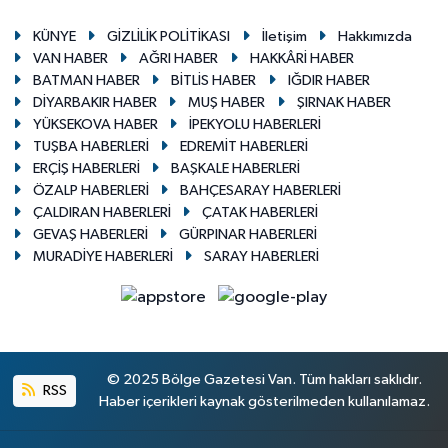
KÜNYE
GİZLİLİK POLİTİKASI
İletişim
Hakkımızda
VAN HABER
AĞRI HABER
HAKKÂRİ HABER
BATMAN HABER
BİTLİS HABER
IĞDIR HABER
DİYARBAKIR HABER
MUŞ HABER
ŞIRNAK HABER
YÜKSEKOVA HABER
İPEKYOLU HABERLERİ
TUŞBA HABERLERİ
EDREMİT HABERLERİ
ERÇİŞ HABERLERİ
BAŞKALE HABERLERİ
ÖZALP HABERLERİ
BAHÇESARAY HABERLERİ
ÇALDIRAN HABERLERİ
ÇATAK HABERLERİ
GEVAŞ HABERLERİ
GÜRPINAR HABERLERİ
MURADİYE HABERLERİ
SARAY HABERLERİ
© 2025 Bölge Gazetesi Van. Tüm hakları saklıdır.
RSS
Haber içerikleri kaynak gösterilmeden kullanılamaz.