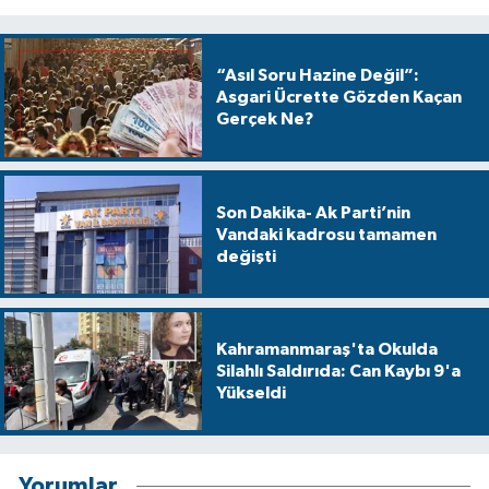
“Asıl Soru Hazine Değil”:
Asgari Ücrette Gözden Kaçan
Gerçek Ne?
Son Dakika- Ak Parti’nin
Vandaki kadrosu tamamen
değişti
Kahramanmaraş'ta Okulda
Silahlı Saldırıda: Can Kaybı 9'a
Yükseldi
Yorumlar