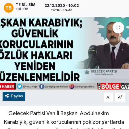
TE BILISIM
22.12.2020 - 10:02
RESMİ İLANLAR
EDITÖR
YAYINLANMA
Paylaş
-
+
A
A
Gelecek Partisi Van İl Başkanı Abdulhekim
Karabıyık, güvenlik korucularının çok zor şartlarda