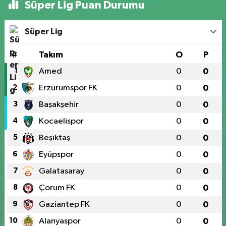
Süper Lig Puan Durumu
Süper Lig
#
Takım
O
P
1
Amed
0
0
2
Erzurumspor FK
0
0
3
Başakşehir
0
0
4
Kocaelispor
0
0
5
Beşiktaş
0
0
6
Eyüpspor
0
0
7
Galatasaray
0
0
8
Çorum FK
0
0
9
Gaziantep FK
0
0
10
Alanyaspor
0
0