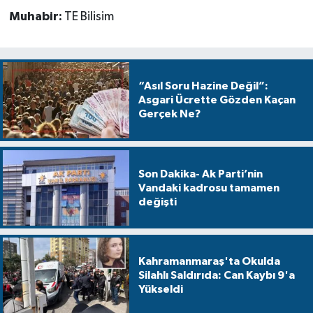
Muhabir:
TE Bilisim
“Asıl Soru Hazine Değil”:
Asgari Ücrette Gözden Kaçan
Gerçek Ne?
Son Dakika- Ak Parti’nin
Vandaki kadrosu tamamen
değişti
Kahramanmaraş'ta Okulda
Silahlı Saldırıda: Can Kaybı 9'a
Yükseldi