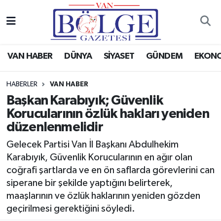
Van Haber
Hava Durumu
VAN HABER
DÜNYA
SİYASET
GÜNDEM
EKON
Siyaset
Trafik Durumu
HABERLER
VAN HABER
Gündem
Puan Durumu ve Fikstür
Başkan Karabıyık; Güvenlik
Korucularının özlük hakları yeniden
Spor
Tüm Manşetler
düzenlenmelidir
Ekonomi
Son Dakika Haberleri
Gelecek Partisi Van İl Başkanı Abdulhekim
Karabıyık, Güvenlik Korucularının en ağır olan
Eğitim
Haber Arşivi
coğrafi şartlarda ve en ön saflarda görevlerini can
siperane bir şekilde yaptığını belirterek,
Sağlık
maaşlarının ve özlük haklarının yeniden gözden
geçirilmesi gerektiğini söyledi.
Dünya