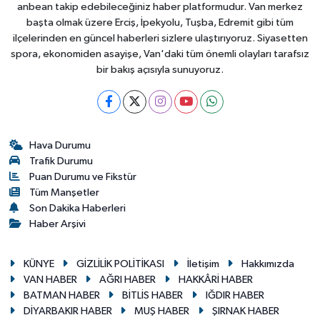
anbean takip edebileceğiniz haber platformudur. Van merkez
başta olmak üzere Erciş, İpekyolu, Tuşba, Edremit gibi tüm
ilçelerinden en güncel haberleri sizlere ulaştırıyoruz. Siyasetten
spora, ekonomiden asayişe, Van'daki tüm önemli olayları tarafsız
bir bakış açısıyla sunuyoruz.
Hava Durumu
Trafik Durumu
Puan Durumu ve Fikstür
Tüm Manşetler
Son Dakika Haberleri
Haber Arşivi
KÜNYE
GİZLİLİK POLİTİKASI
İletişim
Hakkımızda
VAN HABER
AĞRI HABER
HAKKÂRİ HABER
BATMAN HABER
BİTLİS HABER
IĞDIR HABER
DİYARBAKIR HABER
MUŞ HABER
ŞIRNAK HABER